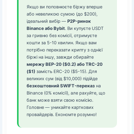
Якщо ви поповнюєте біржу вперше
або невеликою сумою (до $200),
ідеальний вибір —
P2P-ринок
Binance або Bybit
. Ви купуєте USDT
за гривню без комісії, отримуєте
кошти за 5-10 хвилин. Якщо вам
потрібно переказати крипту з однієї
біржі на іншу, завжди обирайте
мережу BEP-20 ($0.2) або TRC-20
($1)
замість ERC-20 ($5-15). Для
великих сум (від $10,000) підійде
безкоштовний SWIFT-переказ
на
Binance (0% комісії), але рахуйте, що
банк може взяти свою комісію.
Головне — уникайте карткових
провайдерів. Економте розумно!