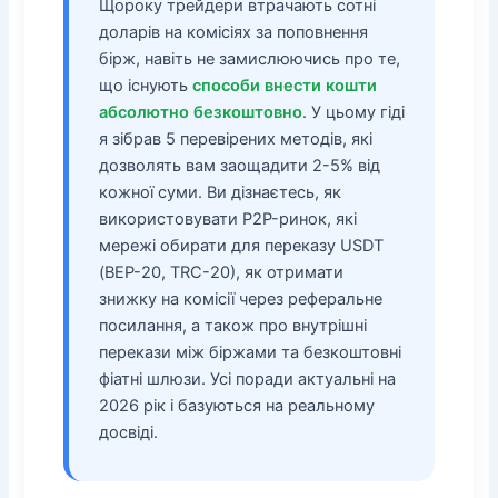
Щороку трейдери втрачають сотні
доларів на комісіях за поповнення
бірж, навіть не замислюючись про те,
що існують
способи внести кошти
абсолютно безкоштовно
. У цьому гіді
я зібрав 5 перевірених методів, які
дозволять вам заощадити 2-5% від
кожної суми. Ви дізнаєтесь, як
використовувати P2P-ринок, які
мережі обирати для переказу USDT
(BEP-20, TRC-20), як отримати
знижку на комісії через реферальне
посилання, а також про внутрішні
перекази між біржами та безкоштовні
фіатні шлюзи. Усі поради актуальні на
2026 рік і базуються на реальному
досвіді.