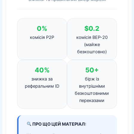
0%
$0.2
комісія P2P
комісія BEP-20
(майже
безкоштовно)
40%
50+
знижка за
бірж із
реферальним ID
внутрішніми
безкоштовними
переказами
ПРО ЩО ЦЕЙ МАТЕРІАЛ: