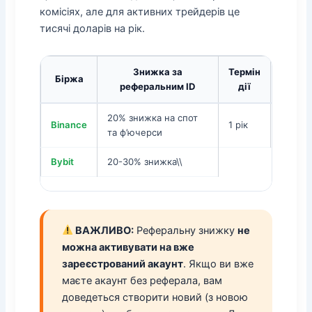
комісіях, але для активних трейдерів це
тисячі доларів на рік.
Знижка за
Термін
Біржа
Як 
реферальним ID
дії
20% знижка на спот
Ввести
Binance
1 рік
та ф’ючерси
при ре
Bybit
20-30% знижка\\
ВАЖЛИВО:
Реферальну знижку
не
можна активувати на вже
зареєстрований акаунт
. Якщо ви вже
маєте акаунт без реферала, вам
доведеться створити новий (з новою