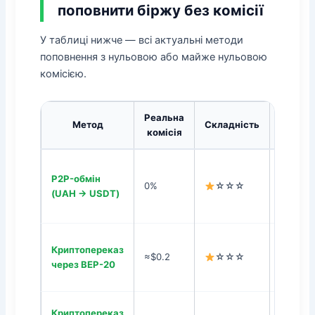
поповнити біржу без комісії
У таблиці нижче — всі актуальні методи
поповнення з нульовою або майже нульовою
комісією.
Реальна
Метод
Складність
комісія
P2P-обмін
0%
☆☆☆
Binance
(UAH → USDT)
Всі бір
Криптопереказ
≈$0.2
☆☆☆
Найдеш
через BEP-20
Криптопереказ