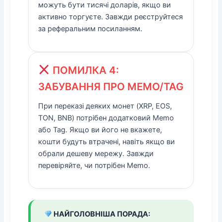
можуть бути тисячі доларів, якщо ви
активно торгуєте. Завжди реєструйтеся
за реферальним посиланням.
ПОМИЛКА 4:
ЗАБУВАННЯ ПРО МЕМО/TAG
При переказі деяких монет (XRP, EOS,
TON, BNB) потрібен додатковий Memo
або Tag. Якщо ви його не вкажете,
кошти будуть втрачені, навіть якщо ви
обрали дешеву мережу. Завжди
перевіряйте, чи потрібен Memo.
НАЙГОЛОВНІША ПОРАДА: