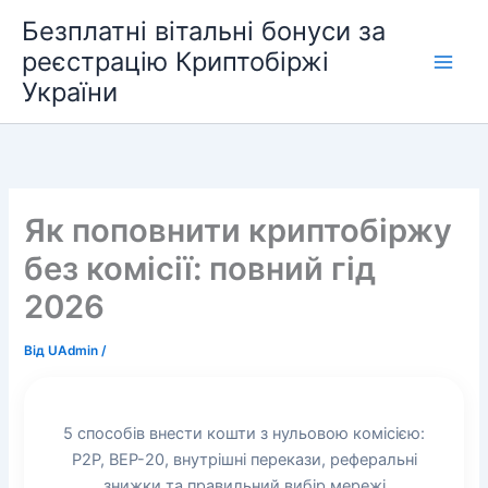
Перейти
Безплатні вітальні бонуси за
до
реєстрацію Криптобіржі
вмісту
України
Як поповнити криптобіржу
без комісії: повний гід
2026
Від
UAdmin
/
5 способів внести кошти з нульовою комісією:
P2P, BEP-20, внутрішні перекази, реферальні
знижки та правильний вибір мережі