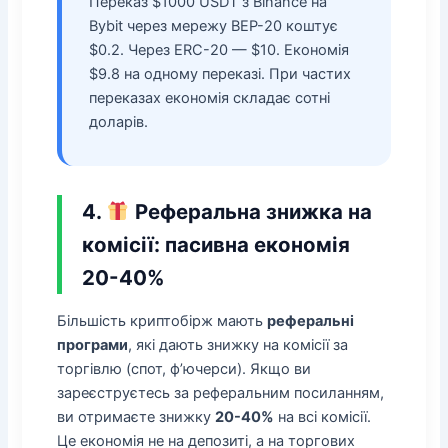
Переказ $1000 USDT з Binance на
Bybit через мережу BEP-20 коштує
$0.2. Через ERC-20 — $10. Економія
$9.8 на одному переказі. При частих
переказах економія складає сотні
доларів.
4.
Реферальна знижка на
комісії: пасивна економія
20-40%
Більшість криптобірж мають
реферальні
програми
, які дають знижку на комісії за
торгівлю (спот, ф’ючерси). Якщо ви
зареєструєтесь за реферальним посиланням,
ви отримаєте знижку
20-40%
на всі комісії.
Це економія не на депозиті, а на торгових