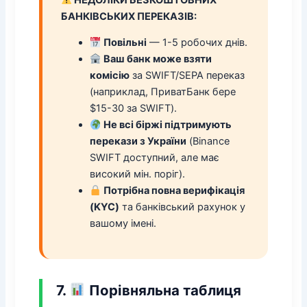
БАНКІВСЬКИХ ПЕРЕКАЗІВ:
Повільні
— 1-5 робочих днів.
Ваш банк може взяти
комісію
за SWIFT/SEPA переказ
(наприклад, ПриватБанк бере
$15-30 за SWIFT).
Не всі біржі підтримують
перекази з України
(Binance
SWIFT доступний, але має
високий мін. поріг).
Потрібна повна верифікація
(KYC)
та банківський рахунок у
вашому імені.
7.
Порівняльна таблиця