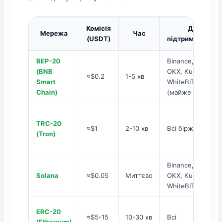
Комісія
Де
Мережа
Час
(USDT)
підтримується
BEP-20
Binance, Bybit,
(BNB
OKX, KuCoin,
≈$0.2
1-5 хв
Smart
WhiteBIT
Chain)
(майже всі)
TRC-20
≈$1
2-10 хв
Всі біржі
(Tron)
Binance, Bybit,
Solana
≈$0.05
Миттєво
OKX, KuCoin,
WhiteBIT
ERC-20
≈$5-15
10-30 хв
Всі
(Ethereum)