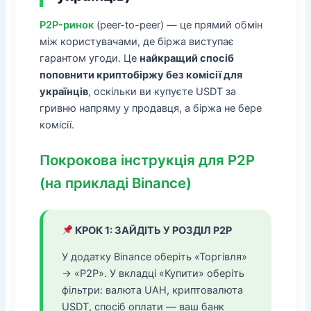
P2P-ринок
(peer-to-peer) — це прямий обмін
між користувачами, де біржа виступає
гарантом угоди. Це
найкращий спосіб
поповнити криптобіржу без комісії для
українців
, оскільки ви купуєте USDT за
гривню напряму у продавця, а біржа не бере
комісії.
Покрокова інструкція для P2P
(на прикладі Binance)
КРОК 1: ЗАЙДІТЬ У РОЗДІЛ P2P
У додатку Binance оберіть «Торгівля»
→ «P2P». У вкладці «Купити» оберіть
фільтри: валюта UAH, криптовалюта
USDT, спосіб оплати — ваш банк