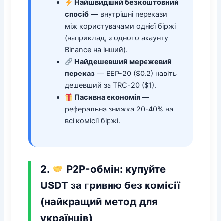
Найшвидший безкоштовний
спосіб
— внутрішні перекази
між користувачами однієї біржі
(наприклад, з одного акаунту
Binance на інший).
Найдешевший мережевий
переказ
— BEP-20 ($0.2) навіть
дешевший за TRC-20 ($1).
Пасивна економія
—
реферальна знижка 20-40% на
всі комісії біржі.
2.
P2P-обмін: купуйте
USDT за гривню без комісії
(найкращий метод для
українців)