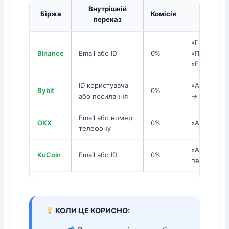
Внутрішній
Біржа
Комісія
Як з
переказ
«Гаманець
Binance
Email або ID
0%
«Переказа
«Email/ID»
ID користувача
«Активи» →
Bybit
0%
або посилання
→ «Внутріш
Email або номер
OKX
0%
«Активи» →
телефону
«Активи» →
KuCoin
Email або ID
0%
переказ»
КОЛИ ЦЕ КОРИСНО: