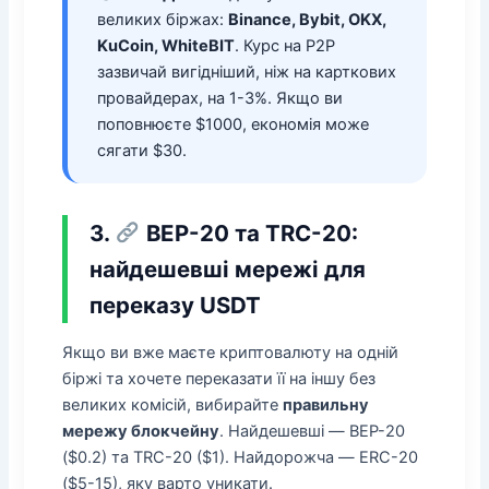
великих біржах:
Binance, Bybit, OKX,
KuCoin, WhiteBIT
. Курс на P2P
зазвичай вигідніший, ніж на карткових
провайдерах, на 1-3%. Якщо ви
поповнюєте $1000, економія може
сягати $30.
3.
BEP-20 та TRC-20:
найдешевші мережі для
переказу USDT
Якщо ви вже маєте криптовалюту на одній
біржі та хочете переказати її на іншу без
великих комісій, вибирайте
правильну
мережу блокчейну
. Найдешевші — BEP-20
($0.2) та TRC-20 ($1). Найдорожча — ERC-20
($5-15), яку варто уникати.