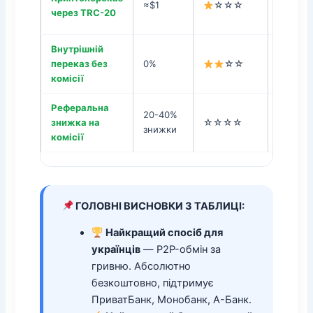
≈$1
☆☆☆
Всі вели
через TRC-20
Внутрішній
переказ без
0%
☆☆
Binance
комісії
Реферальна
20-40%
знижка на
☆☆☆☆
Binance
знижки
комісії
ГОЛОВНІ ВИСНОВКИ З ТАБЛИЦІ:
Найкращий спосіб для
українців
— P2P-обмін за
гривню. Абсолютно
безкоштовно, підтримує
ПриватБанк, Монобанк, А-Банк.