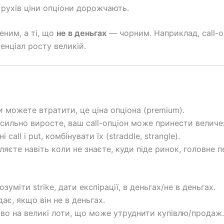
 рухів ціни опціони дорожчають.
еним, а ті, що
не в деньгах
— чорним. Наприклад, call-оп
тенціал росту великій.
можете втратити, це ціна опціона (premium).
ильно виросте, ваш call-опціон може принести величе
all і put, комбінувати їх (straddle, strangle).
яєте навіть коли не знаєте, куди піде ринок, головне п
зуміти strike, дати експірації, в деньгах/не в деньгах.
ає, якщо він не в деньгах.
о на великі лоти, що може утруднити купівлю/продаж.