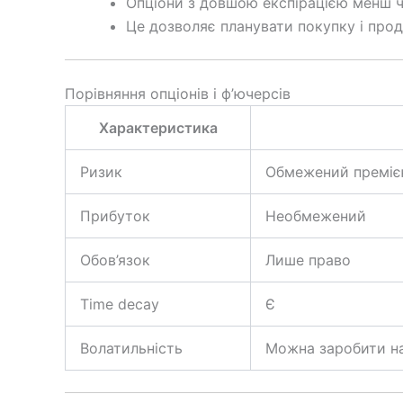
Опціони з довшою експірацією менш чу
Це дозволяє планувати покупку і прод
Порівняння опціонів і ф’ючерсів
Характеристика
Ризик
Обмежений премі
Прибуток
Необмежений
Обов’язок
Лише право
Time decay
Є
Волатильність
Можна заробити н