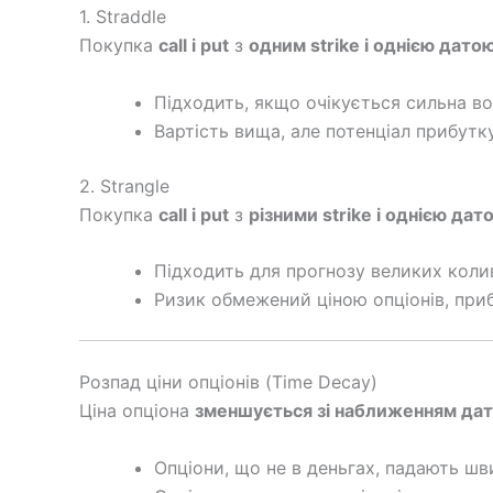
1. Straddle
Покупка
call і put
з
одним strike і однією датою
Підходить, якщо очікується сильна во
Вартість вища, але потенціал прибутк
2. Strangle
Покупка
call і put
з
різними strike і однією дат
Підходить для прогнозу великих коли
Ризик обмежений ціною опціонів, при
Розпад ціни опціонів (Time Decay)
Ціна опціона
зменшується зі наближенням дати
Опціони, що не в деньгах, падають шв