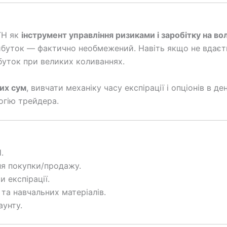
TH як
інструмент управління ризиками і заробітку на во
рибуток — фактично необмежений. Навіть якщо не вдаєть
ибуток при великих коливаннях.
их сум
, вивчати механіку часу експірації і опціонів в 
огію трейдера.
.
ля покупки/продажу.
 експірації.
та навчальних матеріалів.
аунту.