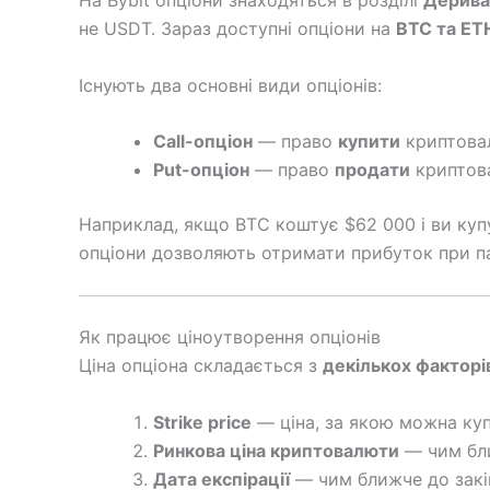
На Bybit опціони знаходяться в розділі
Дерива
не USDT. Зараз доступні опціони на
BTC та ET
Існують два основні види опціонів:
Call-опціон
— право
купити
криптовал
Put-опціон
— право
продати
криптова
Наприклад, якщо BTC коштує $62 000 і ви купу
опціони дозволяють отримати прибуток при па
Як працює ціноутворення опціонів
Ціна опціона складається з
декількох факторі
Strike price
— ціна, за якою можна ку
Ринкова ціна криптовалюти
— чим бли
Дата експірації
— чим ближче до закін