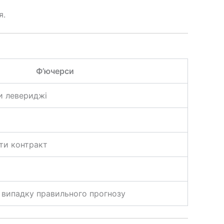
я.
Ф’ючерси
и левериджі
ти контракт
 випадку правильного прогнозу