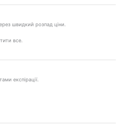
ерез швидкий розпад ціни.
тити все.
тами експірації.