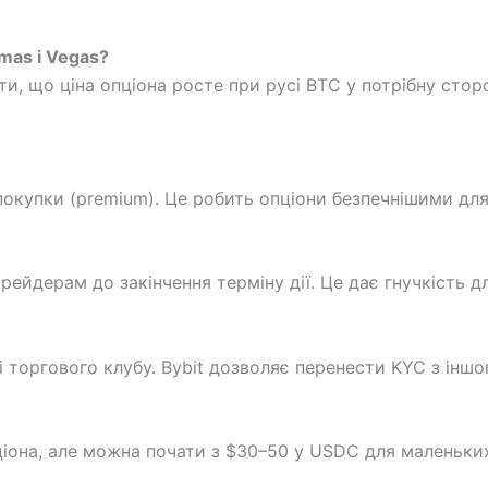
mas і Vegas?
и, що ціна опціона росте при русі BTC у потрібну сторо
окупки (premium). Це робить опціони безпечнішими для
рейдерам до закінчення терміну дії. Це дає гнучкість д
 і торгового клубу. Bybit дозволяє перенести KYC з іншо
іона, але можна почати з $30–50 у USDC для маленьких