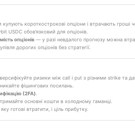
 купують короткострокові опціони і втрачають гроші ч
bit USDC обов’язковий для опціонів.
ість опціонів
— у разі невдалого прогнозу можна втра
півля дорогих опціонів без стратегії.
ерсифікуйте ризики між call і put з різними strike та да
никайте фішингових посилань.
ифікацію (2FA)
.
римайте основні кошти в холодному гаманці.
яку готові втратити, і ціль прибутку.