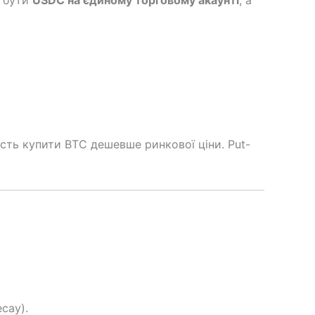
н бути
USDC на єдиному торговому акаунті
, а
ість купити BTC дешевше ринкової ціни. Put-
.
cay).