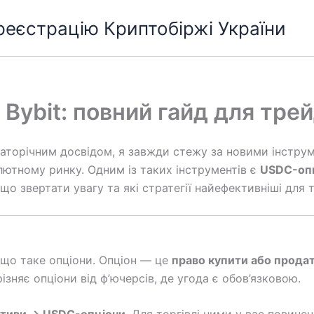
 реєстрацію Криптобіржі України
 Bybit: повний гайд для трей
агаторічним досвідом, я завжди стежу за новими інстру
лютному ринку. Одним із таких інструментів є
USDC-опц
що звертати увагу та які стратегії найефективніші для 
 що таке опціони. Опціон — це
право купити або прода
дрізняє опціони від ф’ючерсів, де угода є обов’язковою.