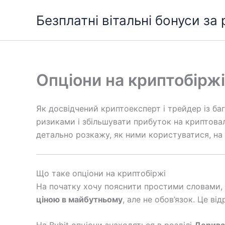
Перейти
Безплатні вітальні бонуси за
до
вмісту
Опціони на криптобіржі
Як досвідчений криптоексперт і трейдер із б
ризиками і збільшувати прибуток на криптова
детально розкажу, як ними користуватися, на 
Що таке опціони на криптобіржі
На початку хочу пояснити простими словами,
ціною в майбутньому
, але не обов’язок. Це ві