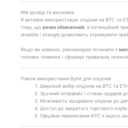
Мій досвід та висновки
Я активно використовую опціони на BTC та E
тому, що
ризик обмежений
, а потенційний п
straddle і strangle дозволяють отримувати пр
Якщо ви новачок, рекомендую починати з
мал
типових помилок і сформує правильну психол
Плюси використання Bybit для опціонів
Широкий вибір опціонів на BTC та ETH
Зручний інтерфейс і стакан ордерів д
Можливість продавати опціони до дати
Доступ до закритого торгового клубу 
Офіційне перенесення KYC з іншого ак