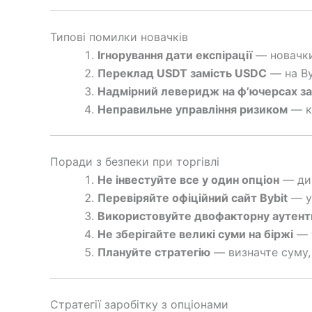
Типові помилки новачків
Ігнорування дати експірації
— новачки
Переклад USDT замість USDC
— на By
Надмірний леверидж на ф’ючерсах зам
Неправильне управління ризиком
— ку
Поради з безпеки при торгівлі
Не інвестуйте все у один опціон
— див
Перевіряйте офіційний сайт Bybit
— у
Використовуйте двофакторну аутент
Не зберігайте великі суми на біржі
— т
Плануйте стратегію
— визначте суму, 
Стратегії заробітку з опціонами