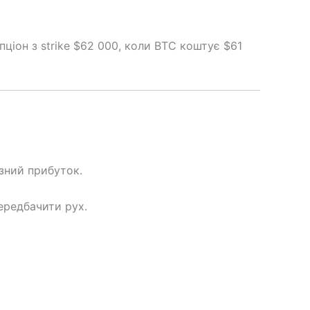
ціон з strike $62 000, коли BTC коштує $61
зний прибуток.
ередбачити рух.