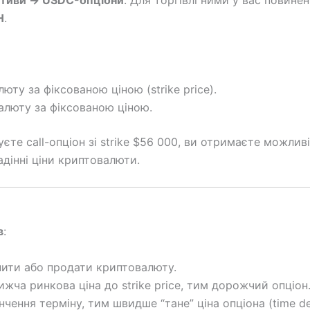
тиви → USDC-опціони
. Для торгівлі ними у вас повине
H
.
юту за фіксованою ціною (strike price).
люту за фіксованою ціною.
єте call-опціон зі strike $56 000, ви отримаєте можлив
дінні ціни криптовалюти.
в
:
пити або продати криптовалюту.
жча ринкова ціна до strike price, тим дорожчий опціон
чення терміну, тим швидше “тане” ціна опціона (time de