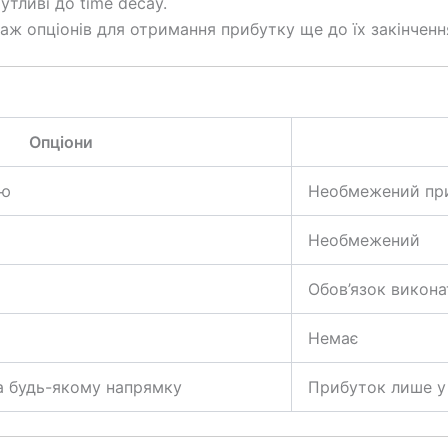
тливі до time decay.
аж опціонів для отримання прибутку ще до їх закінченн
Опціони
єю
Необмежений пр
Необмежений
Обов’язок викона
Немає
а будь-якому напрямку
Прибуток лише у