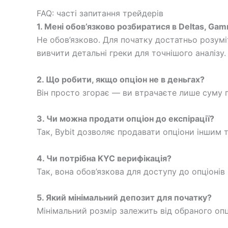
FAQ: часті запитання трейдерів
1. Мені обов’язково розбиратися в Deltas, Gam
Не обов’язково. Для початку достатньо розуміт
вивчити детальні греки для точнішого аналізу.
2. Що робити, якщо опціон не в деньгах?
Він просто згорає — ви втрачаєте лише суму п
3. Чи можна продати опціон до експірації?
Так, Bybit дозволяє продавати опціони іншим т
4. Чи потрібна KYC верифікація?
Так, вона обов’язкова для доступу до опціонів
5. Який мінімальний депозит для початку?
Мінімальний розмір залежить від обраного опц