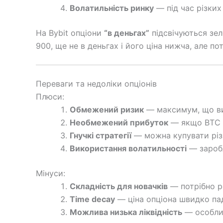
Волатильність ринку
— під час різких
На Bybit опціони
“в деньгах”
підсвічуються зел
900, ще не в деньгах і його ціна нижча, але по
Переваги та недоліки опціонів
Плюси:
Обмежений ризик
— максимум, що ви 
Необмежений прибуток
— якщо BTC с
Гнучкі стратегії
— можна купувати різні c
Використання волатильності
— заробл
Мінуси:
Складність для новачків
— потрібно ро
Time decay
— ціна опціона швидко пад
Можлива низька ліквідність
— особлив