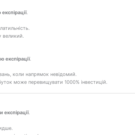
 експірації
.
латильність.
у великий.
ою експірації
.
вань, коли напрямок невідомий.
буток може перевищувати 1000% інвестицій.
 експірації
.
идше.