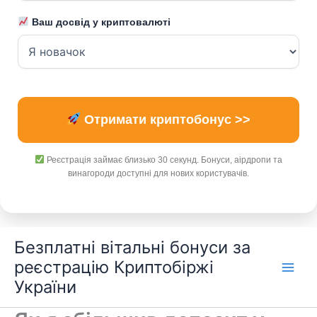
Ваш досвід у криптовалюті
Отримати криптобонус >>
Реєстрація займає близько 30 секунд. Бонуси, аірдропи та
винагороди доступні для нових користувачів.
Перейти
Безплатні вітальні бонуси за
до
реєстрацію Криптобіржі
вмісту
України