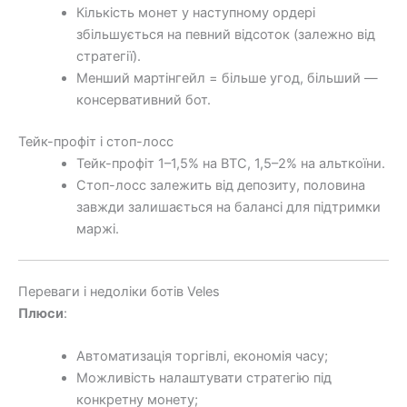
Кількість монет у наступному ордері
збільшується на певний відсоток (залежно від
стратегії).
Менший мартінгейл = більше угод, більший —
консервативний бот.
Тейк-профіт і стоп-лосс
Тейк-профіт 1–1,5% на BTC, 1,5–2% на альткоїни.
Стоп-лосс залежить від депозиту, половина
завжди залишається на балансі для підтримки
маржі.
Переваги і недоліки ботів Veles
Плюси
:
Автоматизація торгівлі, економія часу;
Можливість налаштувати стратегію під
конкретну монету;