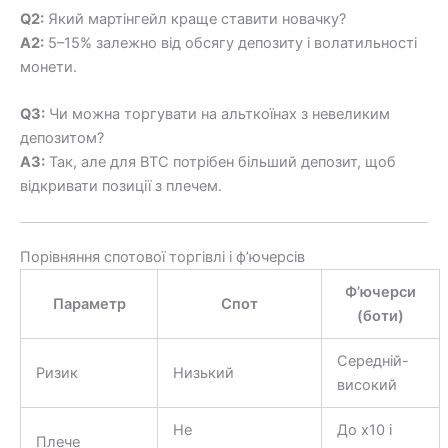
Q2:
Який мартінгейл краще ставити новачку?
A2:
5–15% залежно від обсягу депозиту і волатильності
монети.
Q3:
Чи можна торгувати на альткоїнах з невеликим
депозитом?
A3:
Так, але для BTC потрібен більший депозит, щоб
відкривати позиції з плечем.
Порівняння спотової торгівлі і ф’ючерсів
Ф’ючерси
Параметр
Спот
(боти)
Середній-
Ризик
Низький
високий
Не
До x10 і
Плече