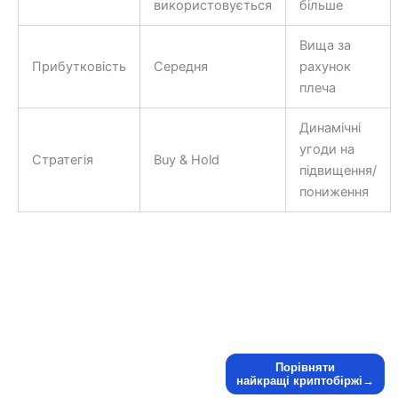
використовується
більше
Вища за
Прибутковість
Середня
рахунок
плеча
Динамічні
угоди на
Стратегія
Buy & Hold
підвищення/
пониження
Порівняти
найкращі криптобіржі→