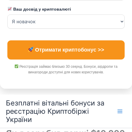
Ваш досвід у криптовалюті
Отримати криптобонус >>
Реєстрація займає близько 30 секунд. Бонуси, аірдропи та
винагороди доступні для нових користувачів.
Перейти
Безплатні вітальні бонуси за
до
реєстрацію Криптобіржі
вмісту
України