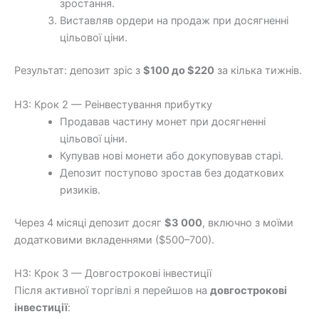
зростання.
Виставляв ордери на продаж при досягненні
цільової ціни.
Результат: депозит зріс з
$100 до $220
за кілька тижнів.
H3: Крок 2 — Реінвестування прибутку
Продавав частину монет при досягненні
цільової ціни.
Купував нові монети або докуповував старі.
Депозит поступово зростав без додаткових
ризиків.
Через 4 місяці депозит досяг
$3 000
, включно з моїми
додатковими вкладеннями ($500–700).
H3: Крок 3 — Довгострокові інвестиції
Після активної торгівлі я перейшов на
довгострокові
інвестиції
: