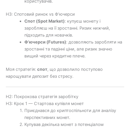
користувачів.
H3: Спотовий ринок vs Ф’ючерси
Спот (Spot Market)
: купуєш монету і
заробляєш на її зростанні. Ризик нижчий,
підходить для новачків.
Ф’ючерси (Futures)
: дозволяють заробляти на
зростанні та падінні ціни, але ризик значно
вищий через кредитне плече.
Моя стратегія:
спот
, що дозволило поступово
нарощувати депозит без стресу.
H2: Покрокова стратегія заробітку
H3: Крок 1 — Стартова купівля монет
Приєднався до криптоспільноти для аналізу
перспективних монет.
Купував декілька монет з потенціалом