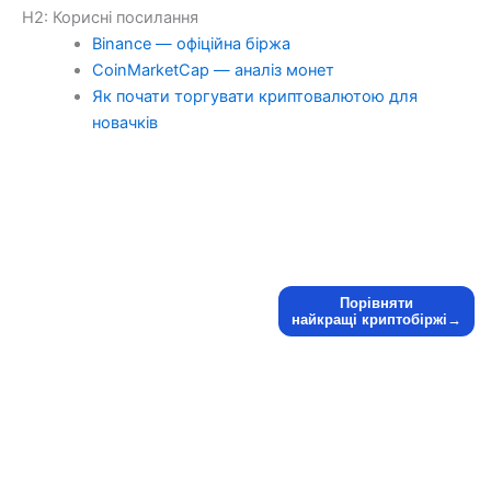
H2: Корисні посилання
Binance — офіційна біржа
CoinMarketCap — аналіз монет
Як почати торгувати криптовалютою для
новачків
Порівняти
найкращі криптобіржі→