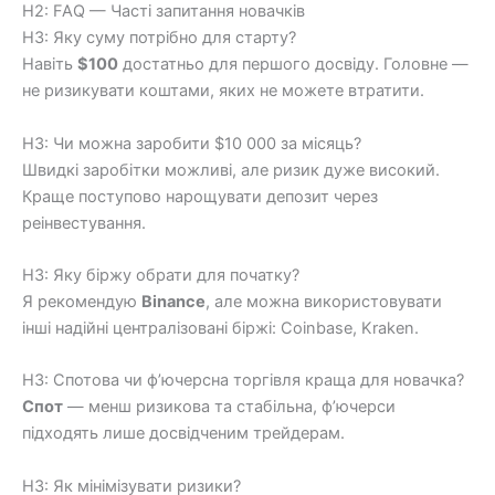
H2: FAQ — Часті запитання новачків
H3: Яку суму потрібно для старту?
Навіть
$100
достатньо для першого досвіду. Головне —
не ризикувати коштами, яких не можете втратити.
H3: Чи можна заробити $10 000 за місяць?
Швидкі заробітки можливі, але ризик дуже високий.
Краще поступово нарощувати депозит через
реінвестування.
H3: Яку біржу обрати для початку?
Я рекомендую
Binance
, але можна використовувати
інші надійні централізовані біржі: Coinbase, Kraken.
H3: Спотова чи ф’ючерсна торгівля краща для новачка?
Спот
— менш ризикова та стабільна, ф’ючерси
підходять лише досвідченим трейдерам.
H3: Як мінімізувати ризики?