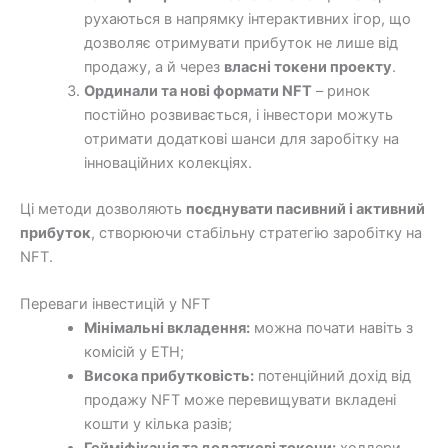
рухаються в напрямку інтерактивних ігор, що
дозволяє отримувати прибуток не лише від
продажу, а й через
власні токени проекту
.
Ординали та нові формати NFT
– ринок
постійно розвивається, і інвестори можуть
отримати додаткові шанси для заробітку на
інноваційних колекціях.
Ці методи дозволяють
поєднувати пасивний і активний
прибуток
, створюючи стабільну стратегію заробітку на
NFT.
Переваги інвестицій у NFT
Мінімальні вкладення:
можна почати навіть з
комісій у ETH;
Висока прибутковість:
потенційний дохід від
продажу NFT може перевищувати вкладені
кошти у кілька разів;
Гейміфікація та додаткові токени:
холдери