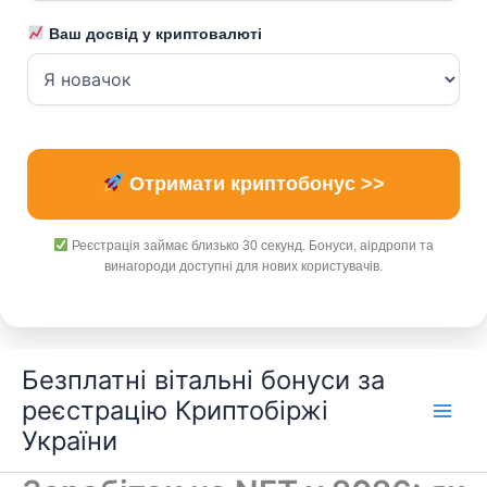
Ваш досвід у криптовалюті
Отримати криптобонус >>
Реєстрація займає близько 30 секунд. Бонуси, аірдропи та
винагороди доступні для нових користувачів.
Перейти
Безплатні вітальні бонуси за
до
реєстрацію Криптобіржі
вмісту
України