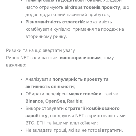
часто отримують
airdrops токенів проекту
, що
додає додатковий пасивний прибуток;
Різноманітність стратегій:
можливість
комбінувати купівлю, тримання та продаж на
вторинному ринку.
Ризики та на що звертати увагу
Ринок NFT залишається
високоризиковим
, тому
важливо:
Аналізувати
популярність проекту та
активність спільноти
;
Обирати перевірені
маркетплейси
, такі як
Binance, OpenSea, Rarible
;
Використовувати
стратегії комбінованого
заробітку
, поєднуючи NFT з криптовалютами
BTC, ETH та іншими альткоїнами;
Не вкладати гроші, які ви не готові втратити.