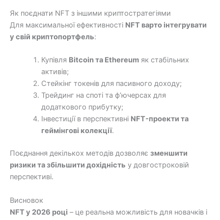
Як поєднати NFT з іншими криптостратегіями
Для максимальної ефективності
NFT варто інтегрувати
у свій криптопортфель
:
Купівля
Bitcoin та Ethereum
як стабільних
активів;
Стейкінг токенів для пасивного доходу;
Трейдинг на споті та ф’ючерсах для
додаткового прибутку;
Інвестиції в перспективні
NFT-проекти та
геймінгові колекції
.
Поєднання декількох методів дозволяє
зменшити
ризики та збільшити дохідність
у довгостроковій
перспективі.
Висновок
NFT у 2026 році
– це реальна можливість для новачків і