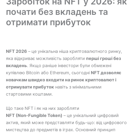
Заробіток на NFT у 2026: як
почати без вкладень та
отримати прибуток
NFT 2026
– це унікальна нішa криптовалютного ринку,
яка відкриває можливість заробляти
перші гроші без
вкладень
. Якщо раніше інвестори були обмежені
купівлею Bitcoin або Ethereum, сьогодні
NFT дозволяє
новачкам швидко входити на ринок криптовалют і
отримувати прибуток
навіть з мінімальними
стартовими коштами.
Що таке NFT і як на них заробляти
NFT (Non-Fungible Token)
– це унікальний цифровий
актив, який може представляти будь-що: від цифрового
мистецтва до предметів в іграх. Основний принцип