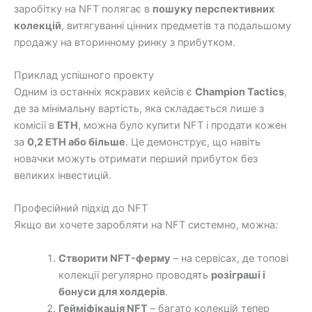
заробітку на NFT полягає в
пошуку перспективних
колекцій
, витягуванні цінних предметів та подальшому
продажу на вторинному ринку з прибутком.
Приклад успішного проекту
Одним із останніх яскравих кейсів є
Champion Tactics
,
де за мінімальну вартість, яка складається лише з
комісії в
ETH
, можна було купити NFT і продати кожен
за
0,2 ETH або більше
. Це демонструє, що навіть
новачки можуть отримати перший прибуток без
великих інвестицій.
Професійний підхід до NFT
Якщо ви хочете заробляти на NFT системно, можна:
Створити NFT-ферму
– на сервісах, де топові
колекції регулярно проводять
розіграші і
бонуси для холдерів
.
Гейміфікація NFT
– багато колекцій тепер