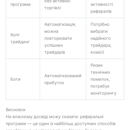
без активної
програми
активності
торгівлі
рефералів
Автоматизація,
Потрібно
можна
вибрати
Копі-
повторювати
надійного
трейдинг
успішних
трейдера,
трейдерів
комісії
Ризик
технічних
Автоматизований
Боти
помилок,
прибуток
потребує
моніторингу
Висновок
На власному досвіді можу сказати: реферальні
програми — це один із найбільш доступних способів