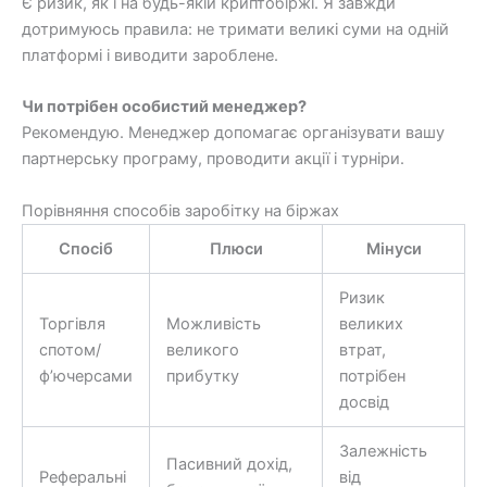
Є ризик, як і на будь-якій криптобіржі. Я завжди
дотримуюсь правила: не тримати великі суми на одній
платформі і виводити зароблене.
Чи потрібен особистий менеджер?
Рекомендую. Менеджер допомагає організувати вашу
партнерську програму, проводити акції і турніри.
Порівняння способів заробітку на біржах
Спосіб
Плюси
Мінуси
Ризик
Торгівля
Можливість
великих
спотом/
великого
втрат,
ф’ючерсами
прибутку
потрібен
досвід
Залежність
Пасивний дохід,
Реферальні
від