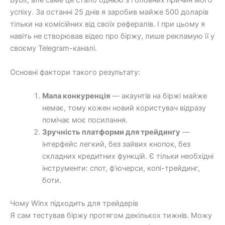
Bybit, але саме це стало однією з головних причин мого
успіху. За останні 25 днів я заробив майже 500 доларів
тільки на комісійних від своїх рефералів. І при цьому я
навіть не створював відео про біржу, лише рекламую її у
своєму Telegram-каналі.
Основні фактори такого результату:
Мала конкуренція
— акаунтів на біржі майже
немає, тому кожен новий користувач відразу
помічає моє посилання.
Зручність платформи для трейдингу
—
інтерфейс легкий, без зайвих кнопок, без
складних кредитних функцій. Є тільки необхідні
інструменти: спот, ф’ючерси, копі-трейдинг,
боти.
Чому Winx підходить для трейдерів
Я сам тестував біржу протягом декількох тижнів. Можу