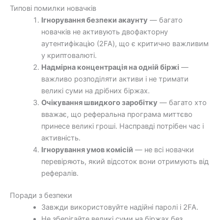
Типові помилки новачків
Ігнорування безпеки акаунту
— багато
новачків не активують двофакторну
аутентифікацію (2FA), що є критично важливим
у криптовалюті.
Надмірна концентрація на одній біржі
—
важливо розподіляти активи і не тримати
великі суми на дрібних біржах.
Очікування швидкого заробітку
— багато хто
вважає, що реферальна програма миттєво
принесе великі гроші. Насправді потрібен час і
активність.
Ігнорування умов комісій
— не всі новачки
перевіряють, який відсоток вони отримують від
рефералів.
Поради з безпеки
Завжди використовуйте надійні паролі і 2FA.
Не зберігайте великі суми на біржах без