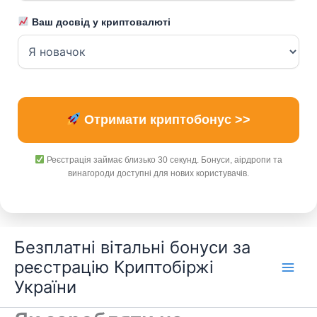
Ваш досвід у криптовалюті
Отримати криптобонус >>
Реєстрація займає близько 30 секунд. Бонуси, аірдропи та
винагороди доступні для нових користувачів.
Перейти
Безплатні вітальні бонуси за
до
реєстрацію Криптобіржі
вмісту
України