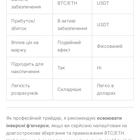
BTC/ETH
USDT
забезпечення
Прибуток/
В активі
USDT
збиток
забезпечення
Вплив цін на
Подвійний
Фіксований
маржу
ефект
Підходить для
Так
Ні
накопичення
Легкість
Легко в
Складніше
розрахунків
доларах
Як професійний трейдер, я рекомендую
освоювати
інверсні ф’ючерси
, якщо ви серйозно налаштовані на
довгострокове зберігання та примноження BTC/ETH.