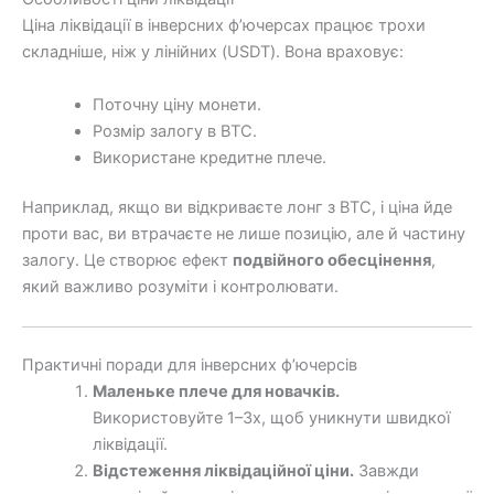
Ціна ліквідації в інверсних ф’ючерсах працює трохи
складніше, ніж у лінійних (USDT). Вона враховує:
Поточну ціну монети.
Розмір залогу в BTC.
Використане кредитне плече.
Наприклад, якщо ви відкриваєте лонг з BTC, і ціна йде
проти вас, ви втрачаєте не лише позицію, але й частину
залогу. Це створює ефект
подвійного обесцінення
,
який важливо розуміти і контролювати.
Практичні поради для інверсних ф’ючерсів
Маленьке плече для новачків.
Використовуйте 1–3х, щоб уникнути швидкої
ліквідації.
Відстеження ліквідаційної ціни.
Завжди