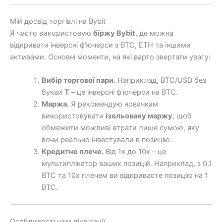
Мій досвід торгівлі на Bybit
Я часто використовую
біржу Bybit
, де можна
відкривати інверсні ф’ючерси з BTC, ETH та іншими
активами. Основні моменти, на які варто звертати увагу:
Вибір торгової пари.
Наприклад, BTC/USD без
букви
T
– це інверсні ф’ючерси на BTC.
Маржа.
Я рекомендую новачкам
використовувати
ізольовану маржу
, щоб
обмежити можливі втрати лише сумою, яку
вони реально інвестували в позицію.
Кредитне плече.
Від 1х до 10х – це
мультиплікатор ваших позицій. Наприклад, з 0,1
BTC та 10х плечем ви відкриваєте позицію на 1
BTC.
Особливості ціни ліквідації