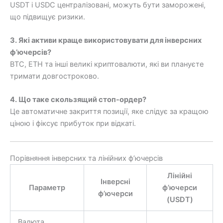
USDT і USDC централізовані, можуть бути заморожені,
що підвищує ризики.
3. Які активи краще використовувати для інверсних
ф’ючерсів?
BTC, ETH та інші великі криптовалюти, які ви плануєте
тримати довгостроково.
4. Що таке скользящий стоп-ордер?
Це автоматичне закриття позиції, яке слідує за кращою
ціною і фіксує прибуток при відкаті.
Порівняння інверсних та лінійних ф’ючерсів
Лінійні
Інверсні
Параметр
ф’ючерси
ф’ючерси
(USDT)
Валюта