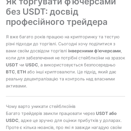
Як торгувати ф’ючерсами
без USDT: досвід
професійного трейдера
Я вже багато років працюю на крипторинку та тестую
різні підходи до торгівлі. Сьогодні хочу поділитися з
вами своїм досвідом торгівлі
інверсними ф’ючерсами
,
коли для забезпечення не потрібні стейблкоїни на зразок
USDT
чи
USDC
, а використовується безпосередньо
BTC
,
ETH
або інші криптовалюти. Це підхід, який дає
реальну децентралізацію та контроль над власними
активами.
Чому варто уникати стейблкоїнів
Багато трейдерів звикли працювати через
USDT або
USDC
, адже це зручно для оцінки прибутків у доларах.
Проте є кілька нюансів, про які я завжди нагадую своїм