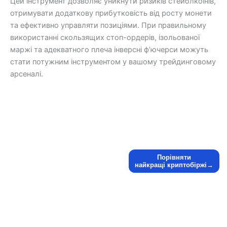
Цей інструмент дозволяє уникнути ризиків стейблкоїнів,
отримувати додаткову прибутковість від росту монети
та ефективно управляти позиціями. При правильному
використанні скользящих стоп-ордерів, ізольованої
маржі та адекватного плеча інверсні ф’ючерси можуть
стати потужним інструментом у вашому трейдинговому
арсеналі.
Порівняти
найкращі криптобіржі→