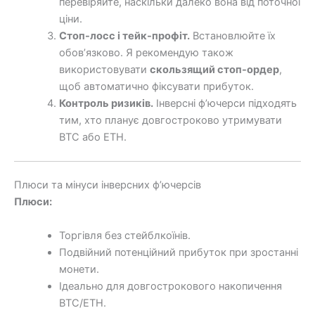
перевіряйте, наскільки далеко вона від поточної
ціни.
Стоп-лосс і тейк-профіт.
Встановлюйте їх
обов’язково. Я рекомендую також
використовувати
скользящий стоп-ордер
,
щоб автоматично фіксувати прибуток.
Контроль ризиків.
Інверсні ф’ючерси підходять
тим, хто планує довгостроково утримувати
BTC або ETH.
Плюси та мінуси інверсних ф’ючерсів
Плюси:
Торгівля без стейблкоїнів.
Подвійний потенційний прибуток при зростанні
монети.
Ідеально для довгострокового накопичення
BTC/ETH.