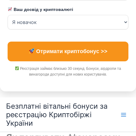
Ваш досвід у криптовалюті
Отримати криптобонус >>
Реєстрація займає близько 30 секунд. Бонуси, аірдропи та
винагороди доступні для нових користувачів.
Перейти
Безплатні вітальні бонуси за
до
реєстрацію Криптобіржі
вмісту
України