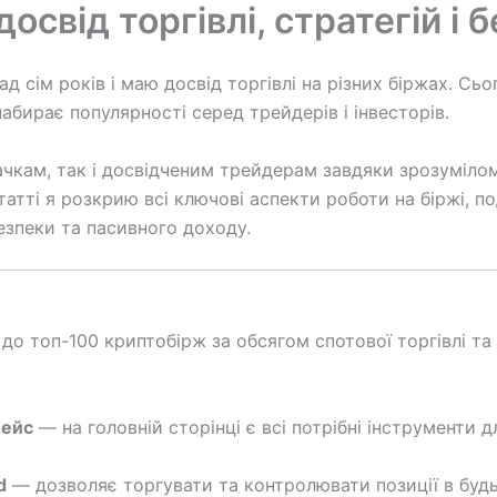
досвід торгівлі, стратегій і 
д сім років і маю досвід торгівлі на різних біржах. Сь
абирає популярності серед трейдерів і інвесторів.
вачкам, так і досвідченим трейдерам завдяки зрозуміл
 статті я розкрию всі ключові аспекти роботи на біржі
езпеки та пасивного доходу.
а до топ-100 криптобірж за обсягом спотової торгівлі 
фейс
— на головній сторінці є всі потрібні інструменти д
d
— дозволяє торгувати та контролювати позиції в будь-