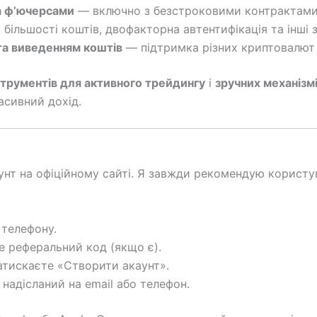
а ф’ючерсами
— включно з безстроковими контрактами 
більшості коштів, двофакторна автентифікація та інші 
та виведенням коштів
— підтримка різних криптовалют і
трументів для активного трейдингу
і
зручних механізмі
асивний дохід.
унт на офіційному сайті. Я завжди рекомендую корист
 телефону.
е реферальний код (якщо є).
атискаєте «Створити акаунт».
надісланий на email або телефон.