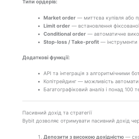
Типи ордерів:
Market order
— миттєва купівля або п
Limit order
— встановлення фіксованої
Conditional order
— автоматичне викон
Stop-loss / Take-profit
— інструменти 
Додаткові функції:
API та інтеграція з алгоритмічними бо
Копітрейдинг — можливість автомати
Багатографіковий аналіз і понад 100 т
Пасивний дохід та стратегії
Bybit дозволяє отримувати пасивний дохід чер
Депозити з високою дохідністю
— схо