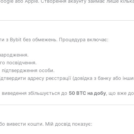
ogle або Apple. Створення акаунту займає лише кілька
и з Bybit без обмежень. Процедура включає:
 народження.
го посвідчення.
 підтвердження особи.
ідтвердити адресу реєстрації (довідка з банку або інши
а виведення збільшується до
50 BTC на добу
, що вже до
бо вивести кошти. Мій досвід показує: