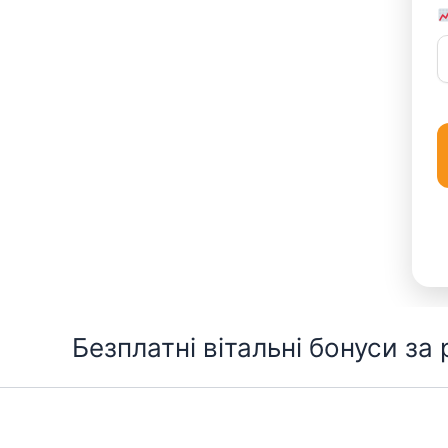
Перейти
Безплатні вітальні бонуси за
до
вмісту