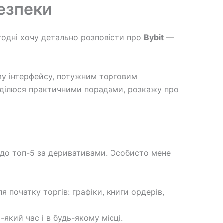
безпеки
огодні хочу детально розповісти про
Bybit
—
ому інтерфейсу, потужним торговим
, поділюся практичними порадами, розкажу про
та до топ-5 за деривативами. Особисто мене
ля початку торгів: графіки, книги ордерів,
який час і в будь-якому місці.