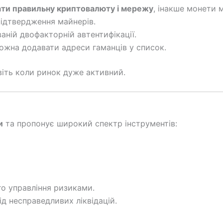
ти правильну криптовалюту і мережу
, інакше монети 
підтвердження майнерів.
ній двофакторній автентифікації.
жна додавати адреси гаманців у список.
віть коли ринок дуже активний.
и
та пропонує широкий спектр інструментів:
го управління ризиками.
ід несправедливих ліквідацій.