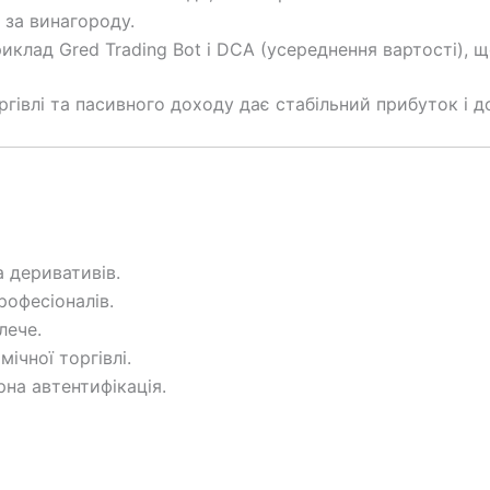
 за винагороду.
клад Gred Trading Bot і DCA (усереднення вартості), 
ргівлі та пасивного доходу дає стабільний прибуток і д
 деривативів.
рофесіоналів.
лече.
ічної торгівлі.
рна автентифікація.