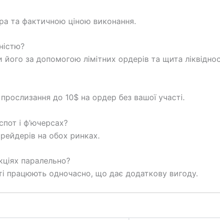
ра та фактичною ціною виконання.
ністю?
його за допомогою лімітних ордерів та щита ліквіднос
рослизання до 10$ на ордер без вашої участі.
пот і ф’ючерсах?
рейдерів на обох ринках.
кціях паралельно?
ті працюють одночасно, що дає додаткову вигоду.