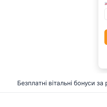
Перейти
Безплатні вітальні бонуси за
до
вмісту