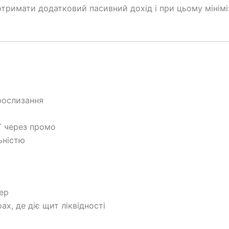
 отримати додатковий пасивний дохід і при цьому мінім
рослизання
T через промо
ьністю
ер
х, де діє щит ліквідності