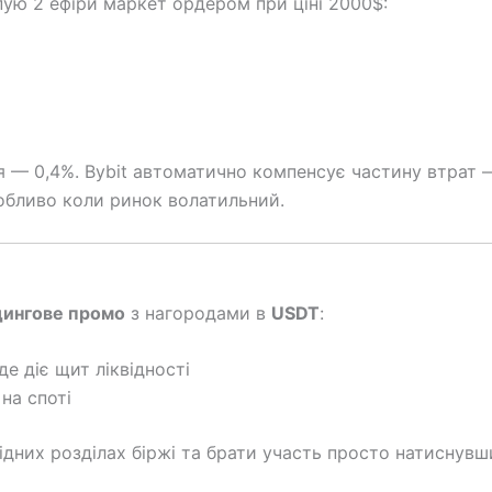
пую 2 ефіри маркет ордером при ціні 2000$:
я — 0,4%. Bybit автоматично компенсує частину втрат 
собливо коли ринок волатильний.
дингове промо
з нагородами в
USDT
:
де діє щит ліквідності
на споті
відних розділах біржі та брати участь просто натиснувш