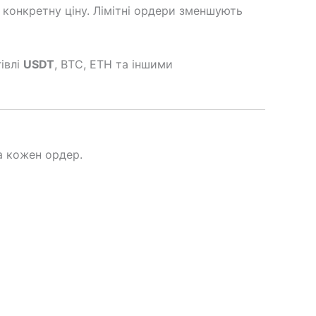
 конкретну ціну. Лімітні ордери зменшують
івлі
USDT
, BTC, ETH та іншими
а кожен ордер.