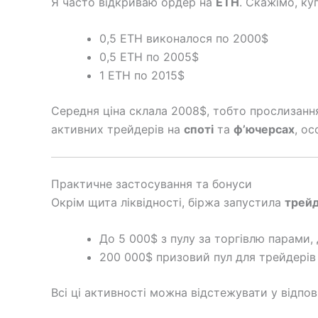
Я часто відкриваю ордер на
ETH
. Скажімо, ку
0,5 ETH виконалося по 2000$
0,5 ETH по 2005$
1 ETH по 2015$
Середня ціна склала 2008$, тобто прослизанн
активних трейдерів на
споті
та
ф’ючерсах
, о
Практичне застосування та бонуси
Окрім щита ліквідності, біржа запустила
трей
До 5 000$ з пулу за торгівлю парами, 
200 000$ призовий пул для трейдерів 
Всі ці активності можна відстежувати у відпо