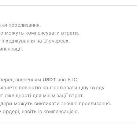
ння прослизання.
 що можуть компенсувати втрати.
гії хеджування на ф’ючерсах.
мпенсації.
 перед внесенням
USDT
або BTC.
 хочете повністю контролювати ціну входу.
іквідності для мінімізації втрат.
рдери можуть викликати значне прослизання.
ордері, навіть із компенсацією.