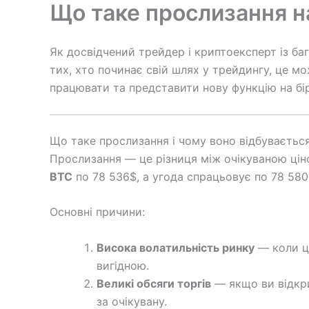
Що таке прослизання на
Як досвідчений трейдер і криптоексперт із б
тих, хто починає свій шлях у трейдингу, це 
працювати та представити нову функцію на бі
Що таке прослизання і чому воно відбуваєтьс
Прослизання — це різниця між очікуваною цін
BTC
по 78 536$, а угода спрацьовує по 78 580$
Основні причини:
Висока волатильність ринку
— коли ц
вигідною.
Великі обсяги торгів
— якщо ви відкри
за очікувану.