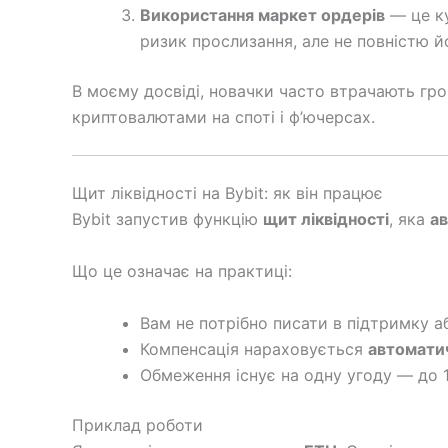
Використання маркет ордерів
— це ку
ризик прослизання, але не повністю й
В моєму досвіді, новачки часто втрачають гро
криптовалютами на споті і ф’ючерсах.
Щит ліквідності на Bybit: як він працює
Bybit запустив функцію
щит ліквідності
, яка
ав
Що це означає на практиці:
Вам не потрібно писати в підтримку а
Компенсація нараховується
автомати
Обмеження існує на одну угоду — до 1
Приклад роботи