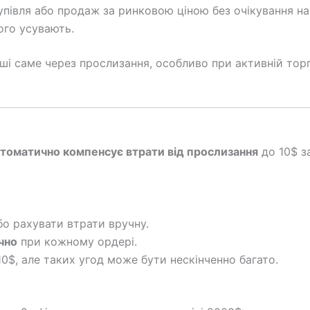
півля або продаж за ринковою ціною без очікування на
ого усувають.
ші саме через прослизання, особливо при активній торг
томатично компенсує втрати від прослизання
до 10$ з
бо рахувати втрати вручну.
чно
при кожному ордері.
0$, але таких угод може бути нескінченно багато.