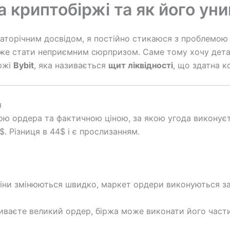
 криптобіржі та як його ун
агаторічним досвідом, я постійно стикаюся з проблемо
може стати неприємним сюрпризом. Саме тому хочу дета
ржі
Bybit
, яка називається
щит ліквідності
, що здатна к
я
ою ордера та фактичною ціною, за якою угода виконує
. Різниця в 44$ і є прослизанням.
іни змінюються швидко, маркет ордери виконуються за
ваєте великий ордер, біржа може виконати його части