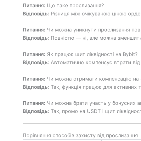
Питання:
Що таке прослизання?
Відповідь:
Різниця між очікуваною ціною орде
Питання:
Чи можна уникнути прослизання пов
Відповідь:
Повністю — ні, але можна зменшити 
Питання:
Як працює щит ліквідності на Bybit?
Відповідь:
Автоматично компенсує втрати від п
Питання:
Чи можна отримати компенсацію на с
Відповідь:
Так, функція працює для активних т
Питання:
Чи можна брати участь у бонусних а
Відповідь:
Так, промо на USDT і щит ліквіднос
Порівняння способів захисту від прослизання