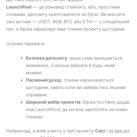
LaunchPool
— це різновид стейкінгу, або, простими
словами, депозиту криптовалюти на біржі. Ви вносите
свої активи — USDT, BGB, BTC або ETH — у спеціальний
пул, а біржа нараховує вам токени проекту щогодини.
Основні переваги:
Безпека депозиту
: ваша сума залишається
незмінною, її можна забрати в будь-який
момент.
Пасивний дохід
: токени нараховуються
щогодини, навіть коли ви займаєтесь іншими
справами.
Широкий вибір проектів
: біржа постійно додає
нові LaunchPool, де можна заробляти на нових
токенах.
Наприклад, я взяв участь у пулі проекту
Catz
і за два дні