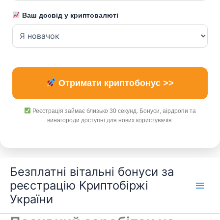
Ваш досвід у криптовалюті
Отримати криптобонус >>
Реєстрація займає близько 30 секунд. Бонуси, аірдропи та
винагороди доступні для нових користувачів.
Перейти
Безплатні вітальні бонуси за
до
реєстрацію Криптобіржі
вмісту
України