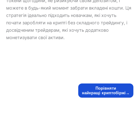
токени щогодини, не ризикуючи своїм депозитом, і
можете в будь-який момент забрати вкладені кошти. Ця
стратегія ідеально підходить новачкам, які хочуть
почати заробляти на крипті без складного трейдингу, і
досвідченим трейдерам, які хочуть додатково
монетизувати свої активи.
Порівняти
найкращі криптобіржі→