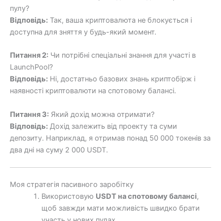
пулу?
Відповідь:
Так, ваша криптовалюта не блокується і
доступна для зняття у будь-який момент.
Питання 2:
Чи потрібні спеціальні знання для участі в
LaunchPool?
Відповідь:
Ні, достатньо базових знань криптобірж і
наявності криптовалюти на спотовому балансі.
Питання 3:
Який дохід можна отримати?
Відповідь:
Дохід залежить від проекту та суми
депозиту. Наприклад, я отримав понад 50 000 токенів за
два дні на суму 2 000 USDT.
Моя стратегія пасивного заробітку
Використовую
USDT на спотовому балансі
,
щоб завжди мати можливість швидко брати
участь у нових пулах.