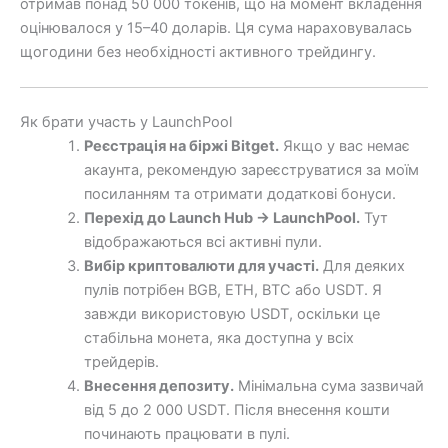
отримав понад 50 000 токенів, що на момент вкладення
оцінювалося у 15–40 доларів. Ця сума нараховувалась
щогодини без необхідності активного трейдингу.
Як брати участь у LaunchPool
Реєстрація на біржі Bitget.
Якщо у вас немає
акаунта, рекомендую зареєструватися за моїм
посиланням та отримати додаткові бонуси.
Перехід до Launch Hub → LaunchPool.
Тут
відображаються всі активні пули.
Вибір криптовалюти для участі.
Для деяких
пулів потрібен BGB, ETH, BTC або USDT. Я
завжди використовую USDT, оскільки це
стабільна монета, яка доступна у всіх
трейдерів.
Внесення депозиту.
Мінімальна сума зазвичай
від 5 до 2 000 USDT. Після внесення кошти
починають працювати в пулі.