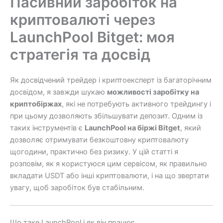
Пасивний заробіток на
криптовалюті через
LaunchPool Bitget: моя
стратегія та досвід
Як досвідчений трейдер і криптоексперт із багаторічним
досвідом, я завжди шукаю
можливості заробітку на
криптобіржах
, які не потребують активного трейдингу і
при цьому дозволяють збільшувати депозит. Одним із
таких інструментів є
LaunchPool на біржі Bitget
, який
дозволяє отримувати безкоштовну криптовалюту
щогодини, практично без ризику. У цій статті я
розповім, як я користуюся цим сервісом, як правильно
вкладати USDT або інші криптовалюти, і на що звертати
увагу, щоб заробіток був стабільним.
Що таке LaunchPool і як він працює