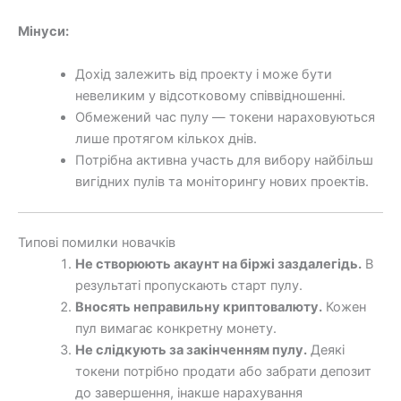
Мінуси:
Дохід залежить від проекту і може бути
невеликим у відсотковому співвідношенні.
Обмежений час пулу — токени нараховуються
лише протягом кількох днів.
Потрібна активна участь для вибору найбільш
вигідних пулів та моніторингу нових проектів.
Типові помилки новачків
Не створюють акаунт на біржі заздалегідь.
В
результаті пропускають старт пулу.
Вносять неправильну криптовалюту.
Кожен
пул вимагає конкретну монету.
Не слідкують за закінченням пулу.
Деякі
токени потрібно продати або забрати депозит
до завершення, інакше нарахування