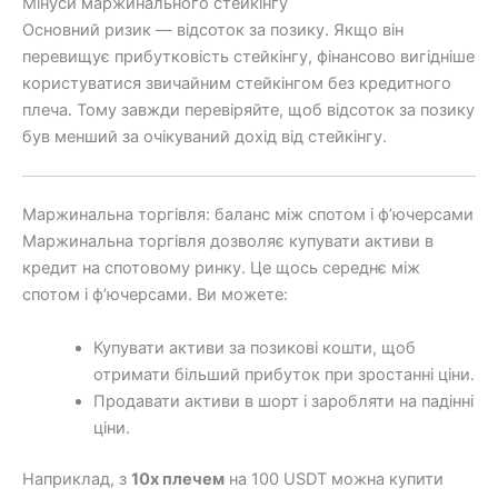
Мінуси маржинального стейкінгу
Основний ризик — відсоток за позику. Якщо він
перевищує прибутковість стейкінгу, фінансово вигідніше
користуватися звичайним стейкінгом без кредитного
плеча. Тому завжди перевіряйте, щоб відсоток за позику
був менший за очікуваний дохід від стейкінгу.
Маржинальна торгівля: баланс між спотом і ф’ючерсами
Маржинальна торгівля дозволяє купувати активи в
кредит на спотовому ринку. Це щось середнє між
спотом і ф’ючерсами. Ви можете:
Купувати активи за позикові кошти, щоб
отримати більший прибуток при зростанні ціни.
Продавати активи в шорт і заробляти на падінні
ціни.
Наприклад, з
10x плечем
на 100 USDT можна купити