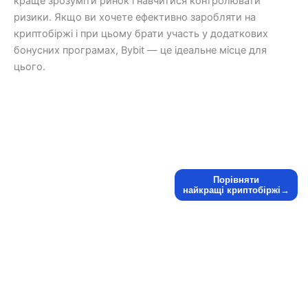
краще зрозуміти ринок і навчитися контролювати
ризики. Якщо ви хочете ефективно заробляти на
криптобіржі і при цьому брати участь у додаткових
бонусних програмах, Bybit — це ідеальне місце для
цього.
Порівняти
найкращі криптобіржі→