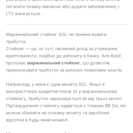
погасити позику завчасно або додати забезпечення, і
LTV знижується.
Маржинальний стейкінг SOL: як примножувати
прибуток
Стейкінг — це, по суті, пасивний дохід за утримання
криптовалюти, подібно до депозиту в банку. Але Bybit
пропонує
маржинальний стейкінг
, що дозволяє
примножувати прибуток за рахунок позикових коштів.
Наприклад, у мене є одна монета SOL. Якщо я
використовую кредитне плече 3x у маржинальному
стейкінгу, прибуток нараховується як від трьох монет.
Підтвердження стейкінгу надається у токенах BB Sol, які
можна обміняти на основну монету та зароблені
відсотки в будь-який момент.