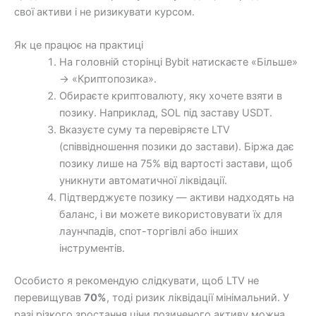
свої активи і не ризикувати курсом.
Як це працює на практиці
На головній сторінці Bybit натискаєте «Більше»
→ «Криптопозика».
Обираєте криптовалюту, яку хочете взяти в
позику. Наприклад, SOL під заставу USDT.
Вказуєте суму та перевіряєте LTV
(співвідношення позики до застави). Біржа дає
позику лише на 75% від вартості застави, щоб
уникнути автоматичної ліквідації.
Підтверджуєте позику — активи надходять на
баланс, і ви можете використовувати їх для
лаунчпадів, спот-торгівлі або інших
інструментів.
Особисто я рекомендую слідкувати, щоб LTV не
перевищував
70%
, тоді ризик ліквідації мінімальний. У
разі різкого зростання ціни позиченого активу можна