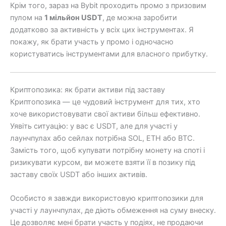
Крім того, зараз на Bybit проходить промо з призовим
пулом на
1 мільйон USDT
, де можна заробити
додатково за активність у всіх цих інструментах. Я
покажу, як брати участь у промо і одночасно
користуватись інструментами для власного прибутку.
Криптопозика: як брати активи під заставу
Криптопозика — це чудовий інструмент для тих, хто
хоче використовувати свої активи більш ефективно.
Уявіть ситуацію: у вас є USDT, але для участі у
лаунчпулах або сейлах потрібна SOL, ETH або BTC.
Замість того, щоб купувати потрібну монету на споті і
ризикувати курсом, ви можете взяти її в позику під
заставу своїх USDT або інших активів.
Особисто я завжди використовую криптопозики для
участі у лаунчпулах, де діють обмеження на суму внеску.
Це дозволяє мені брати участь у подіях, не продаючи