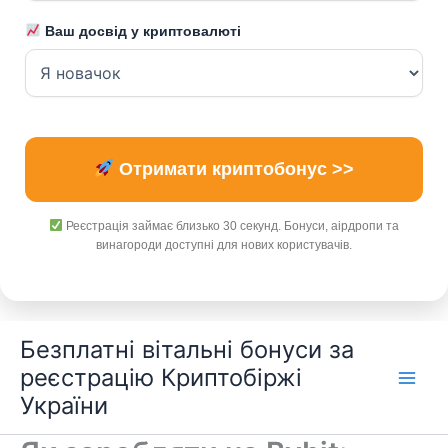
Ваш досвід у криптовалюті
Отримати криптобонус >>
Реєстрація займає близько 30 секунд. Бонуси, аірдропи та
винагороди доступні для нових користувачів.
Перейти
Безплатні вітальні бонуси за
до
реєстрацію Криптобіржі
вмісту
України