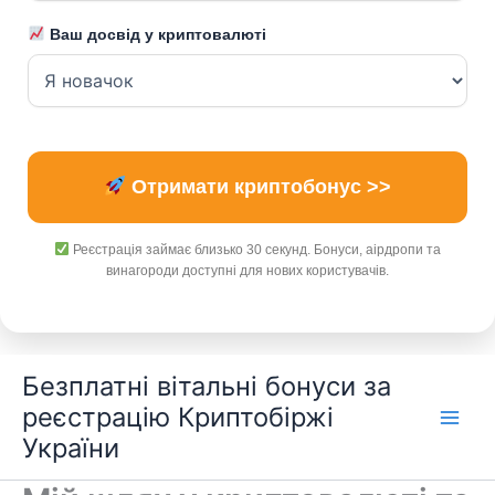
Ваш досвід у криптовалюті
Отримати криптобонус >>
Реєстрація займає близько 30 секунд. Бонуси, аірдропи та
винагороди доступні для нових користувачів.
Перейти
Безплатні вітальні бонуси за
до
реєстрацію Криптобіржі
вмісту
України