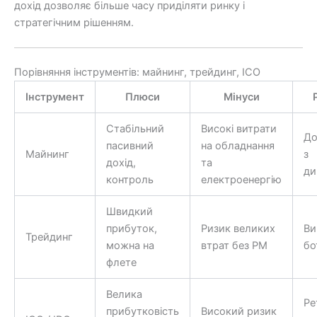
дохід дозволяє більше часу приділяти ринку і
стратегічним рішенням.
Порівняння інструментів: майнинг, трейдинг, ICO
Інструмент
Плюси
Мінуси
Стабільний
Високі витрати
До
пасивний
на обладнання
Майнинг
з
дохід,
та
ди
контроль
електроенергію
Швидкий
прибуток,
Ризик великих
Ви
Трейдинг
можна на
втрат без РМ
бо
флете
Велика
Ре
прибутковість
Високий ризик