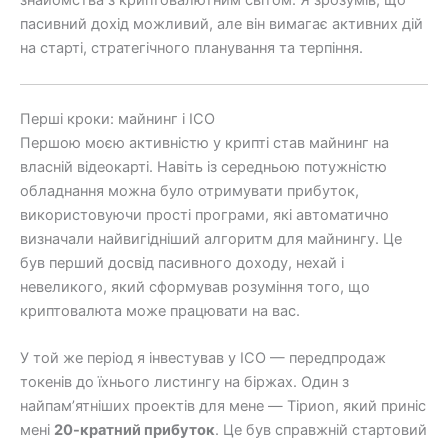
знайомства з криптовалютним світом. Я зрозумів, що
пасивний дохід можливий, але він вимагає активних дій
на старті, стратегічного планування та терпіння.
Перші кроки: майнинг і ICO
Першою моєю активністю у крипті став майнинг на
власній відеокарті. Навіть із середньою потужністю
обладнання можна було отримувати прибуток,
використовуючи прості програми, які автоматично
визначали найвигідніший алгоритм для майнингу. Це
був перший досвід пасивного доходу, нехай і
невеликого, який сформував розуміння того, що
криптовалюта може працювати на вас.
У той же період я інвестував у ICO — передпродаж
токенів до їхнього листингу на біржах. Один з
найпам’ятніших проектів для мене — Tiриon, який приніс
мені
20-кратний прибуток
. Це був справжній стартовий