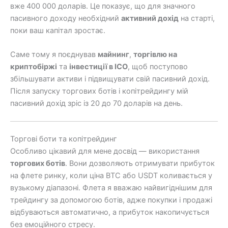
вже 400 000 доларів. Це показує, що для значного
пасивного доходу необхідний
активний дохід
на старті,
поки ваш капітал зростає.
Саме тому я поєднував
майнинг
,
торгівлю на
криптобіржі
та
інвестиції в ICO
, щоб поступово
збільшувати активи і підвищувати свій пасивний дохід.
Після запуску торгових ботів і копітрейдингу мій
пасивний дохід зріс із 20 до 70 доларів на день.
Торгові боти та копітрейдинг
Особливо цікавий для мене досвід — використання
торгових ботів
. Вони дозволяють отримувати прибуток
на флете ринку, коли ціна BTC або USDT коливається у
вузькому діапазоні. Флета я вважаю найвигіднішим для
трейдингу за допомогою ботів, адже покупки і продажі
відбуваються автоматично, а прибуток накопичується
без емоційного стресу.