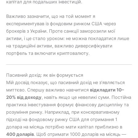
капітал для подальших інвестицій.
Важливо зазначити, що на той момент я
експериментував із фондовим ринком США через
брокерів з України. Проте санкції заморозили мої
активи, і це стало уроком: не можна покладатися лише
на традиційні активи, важливо диверсифікувати
портфель та включати криптовалюту.
Пасивний дохід: як він формується
Мій досвід показує, що пасивний дохід не з’являється
миттєво. Спершу важливо навчитися
відкладати 10–
20% від доходу
, навіть якщо це невеликі суми. Постійна
практика інвестування формує фінансову дисципліну та
розуміння ринку. Наприклад, при консервативному
підході на фондовому ринку США для отримання 1
долара на місяць потрібно мати капітал приблизно в
400 доларів
. Щоб отримати 1000 доларів на місяць —