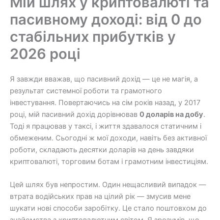
Мій шлях у криптовалюті та
пасивному доході: від 0 до
стабільних прибутків у
2026 році
Я завжди вважав, що пасивний дохід — це не магія, а
результат системної роботи та грамотного
інвестування. Повертаючись на сім років назад, у 2017
році, мій пасивний дохід дорівнював
0 доларів на добу
.
Тоді я працював у таксі, і життя здавалося статичним і
обмеженим. Сьогодні ж мої доходи, навіть без активної
роботи, складають десятки доларів на день завдяки
криптовалюті, торговим ботам і грамотним інвестиціям.
Цей шлях був непростим. Один нещасливий випадок —
втрата водійських прав на цілий рік — змусив мене
шукати нові способи заробітку. Це стало поштовхом до