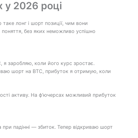
х у 2026 році
таке лонг і шорт позиції, чим вони
і поняття, без яких неможливо успішно
, я заробляю, коли його курс зростає.
криваю шорт на BTC, прибуток я отримую, коли
рості активу. На ф’ючерсах можливий прибуток
а при падінні — збиток. Тепер відкриваю шорт