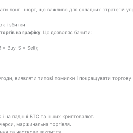
ти лонг і шорт, що важливо для складних стратегій уп
ок і збитки
 торгів на графіку
. Це дозволяє бачити:
= Buy, S = Sell);
 угоди, виявляти типові помилки і покращувати торгову 
 і на падінні BTC та інших криптовалют.
ючерси, маржинальна торгівля.
ння та часткове закриття.