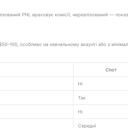
лізований PNL враховує комісії, нереалізований — пок
$50–100, особливо на навчальному акаунті або з мінім
Спот
Ні
Так
Ні
Середні