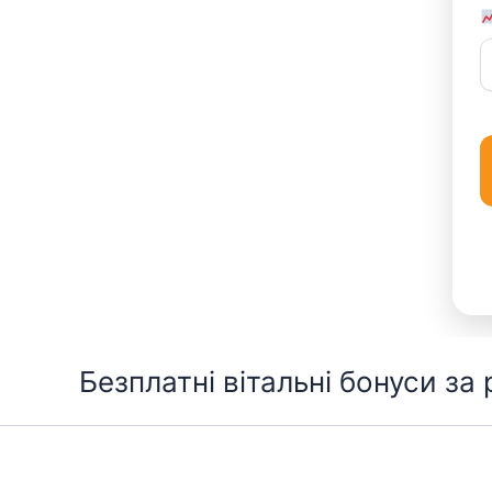
Перейти
Безплатні вітальні бонуси за
до
вмісту