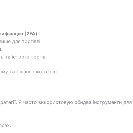
ифікацію (2FA)
.
лише для торгівлі.
.
 та історію торгів.
аму та фінансових втрат.
стратегії. Я часто використовую обидва інструменти для
рсах.