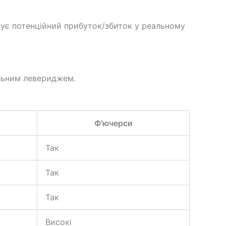
азує потенційний прибуток/збиток у реальному
альним левериджем.
Ф’ючерси
Так
Так
Так
Високі