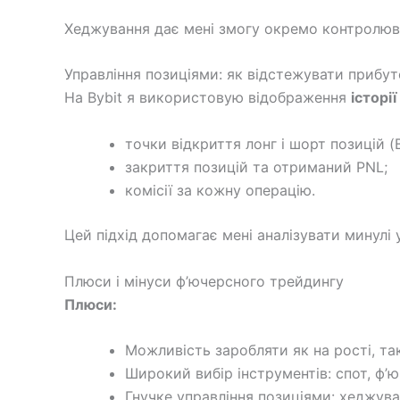
Хеджування дає мені змогу окремо контролюва
Управління позиціями: як відстежувати прибут
На Bybit я використовую відображення
історії
точки відкриття лонг і шорт позицій (B 
закриття позицій та отриманий PNL;
комісії за кожну операцію.
Цей підхід допомагає мені аналізувати минулі
Плюси і мінуси ф’ючерсного трейдингу
Плюси:
Можливість заробляти як на рості, так
Широкий вибір інструментів: спот, ф’
Гнучке управління позиціями: хеджува