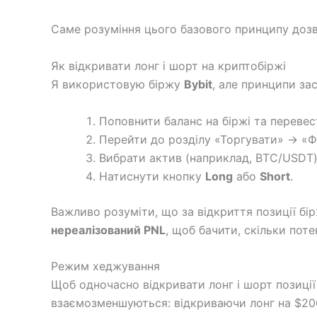
Саме розуміння цього базового принципу дозв
Як відкривати лонг і шорт на криптобіржі
Я використовую біржу
Bybit
, але принципи за
Поповнити баланс на біржі та перевес
Перейти до розділу «Торгувати» → «Ф
Вибрати актив (наприклад, BTC/USDT) 
Натиснути кнопку
Long
або
Short
.
Важливо розуміти, що за відкриття позиції бі
нереалізований PNL
, щоб бачити, скільки пот
Режим хеджування
Щоб одночасно відкривати лонг і шорт позиції
взаємозменшуються: відкриваючи лонг на $200