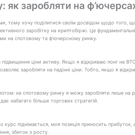
у: як заробляти на ф’ючерса
, тому хочу поділитися своїм досвідом щодо того, що 
фективного заробітку на криптобіржі. Це фундаментальн
ми на спотовому та ф’ючерсному ринку.
 підвищення ціни активу. Якщо я відкриваю лонг на BTC
 дозволяє заробляти на падінні ціни. Тобто, якщо я від
спотом: на спотовому ринку я можу заробляти лише на 
 дає набагато більше торгових стратегій.
що курс піднімається, моя позиція приносить прибуток, 
ння, збиток з росту.