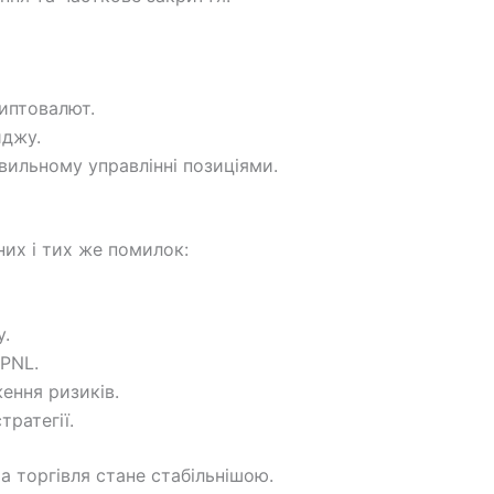
риптовалют.
иджу.
ильному управлінні позиціями.
них і тих же помилок:
.
 PNL.
ення ризиків.
тратегії.
а торгівля стане стабільнішою.