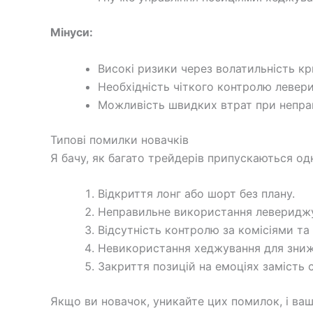
Мінуси:
Високі ризики через волатильність к
Необхідність чіткого контролю левер
Можливість швидких втрат при неправ
Типові помилки новачків
Я бачу, як багато трейдерів припускаються од
Відкриття лонг або шорт без плану.
Неправильне використання левериджу
Відсутність контролю за комісіями та
Невикористання хеджування для зниж
Закриття позицій на емоціях замість с
Якщо ви новачок, уникайте цих помилок, і ваш