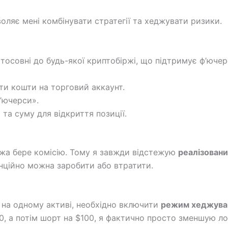
оляє мені комбінувати стратегії та хеджувати ризики.
стосовні до будь-якої криптобіржі, що підтримує ф’ючерс
ти кошти на торговий аккаунт.
’ючерси».
та суму для відкриття позиції.
ржа бере комісію. Тому я завжди відстежую
реалізован
енційно можна заробити або втратити.
 на одному активі, необхідно включити
режим хеджува
, а потім шорт на $100, я фактично просто зменшую ло