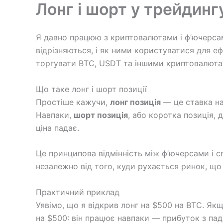
Лонг і шорт у трейдинг
Я давно працюю з криптовалютами і ф’ючерсами
відрізняються, і як ними користуватися для е
торгувати BTC, USDT та іншими криптовалюта
Що таке лонг і шорт позиції
Простіше кажучи,
лонг позиція
— це ставка на
Навпаки,
шорт позиція
, або коротка позиція,
ціна падає.
Це принципова відмінність між ф’ючерсами і 
незалежно від того, куди рухається ринок, що
Практичний приклад
Уявімо, що я відкрив лонг на $500 на BTC. Як
на $500: він працює навпаки — прибуток з паді