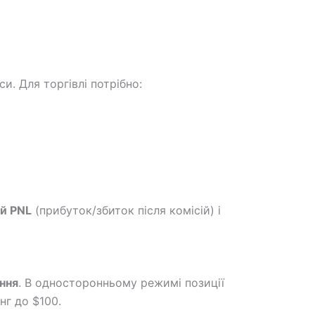
и. Для торгівлі потрібно:
ий PNL
(прибуток/збиток після комісій) і
ння
. В односторонньому режимі позиції
нг до $100.