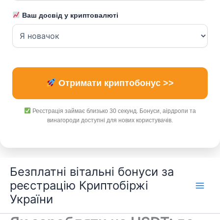
Ваш досвід у криптовалюті
Отримати криптобонус >>
Реєстрація займає близько 30 секунд. Бонуси, аірдропи та
винагороди доступні для нових користувачів.
Перейти
Безплатні вітальні бонуси за
до
реєстрацію Криптобіржі
вмісту
України