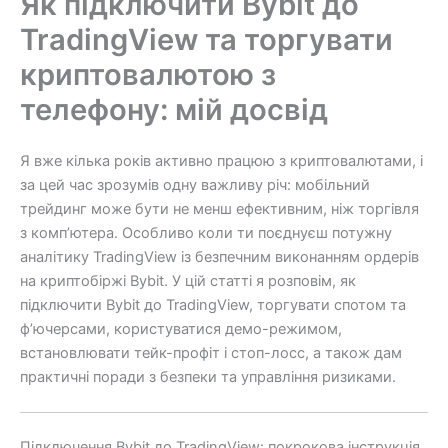
Як підключити Bybit до
TradingView та торгувати
криптовалютою з
телефону: мій досвід
Я вже кілька років активно працюю з криптовалютами, і
за цей час зрозумів одну важливу річ: мобільний
трейдинг може бути не менш ефективним, ніж торгівля
з комп’ютера. Особливо коли ти поєднуєш потужну
аналітику TradingView із безпечним виконанням ордерів
на криптобіржі Bybit. У цій статті я розповім, як
підключити Bybit до TradingView, торгувати спотом та
ф’ючерсами, користуватися демо-режимом,
встановлювати тейк-профіт і стоп-лосс, а також дам
практичні поради з безпеки та управління ризиками.
Підключення Bybit до TradingView: покрокова інструкція