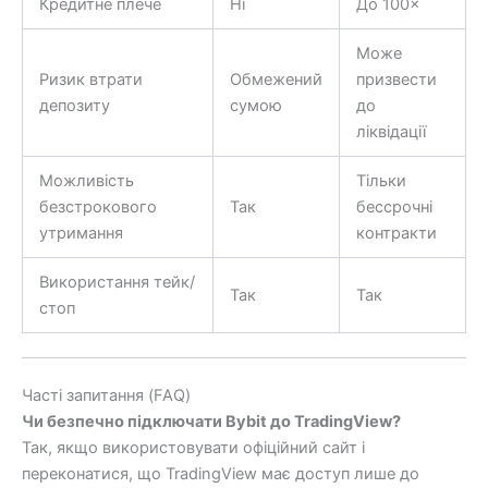
Кредитне плече
Ні
До 100×
Може
Ризик втрати
Обмежений
призвести
депозиту
сумою
до
ліквідації
Можливість
Тільки
безстрокового
Так
бессрочні
утримання
контракти
Використання тейк/
Так
Так
стоп
Часті запитання (FAQ)
Чи безпечно підключати Bybit до TradingView?
Так, якщо використовувати офіційний сайт і
переконатися, що TradingView має доступ лише до