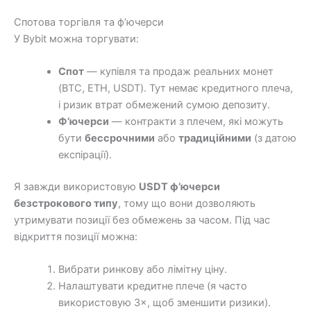
Спотова торгівля та ф’ючерси
У Bybit можна торгувати:
Спот
— купівля та продаж реальних монет
(BTC, ETH, USDT). Тут немає кредитного плеча,
і ризик втрат обмежений сумою депозиту.
Ф’ючерси
— контракти з плечем, які можуть
бути
бессрочними
або
традиційними
(з датою
експірації).
Я завжди використовую
USDT ф’ючерси
безстрокового типу
, тому що вони дозволяють
утримувати позиції без обмежень за часом. Під час
відкриття позиції можна:
Вибрати ринкову або лімітну ціну.
Налаштувати кредитне плече (я часто
використовую 3×, щоб зменшити ризики).