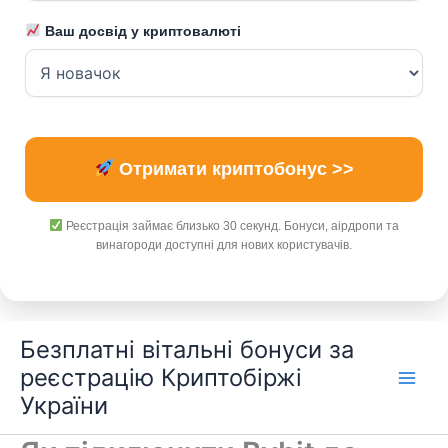
Ваш досвід у криптовалюті
Отримати криптобонус >>
Реєстрація займає близько 30 секунд. Бонуси, аірдропи та
винагороди доступні для нових користувачів.
Перейти
Безплатні вітальні бонуси за
до
реєстрацію Криптобіржі
вмісту
України