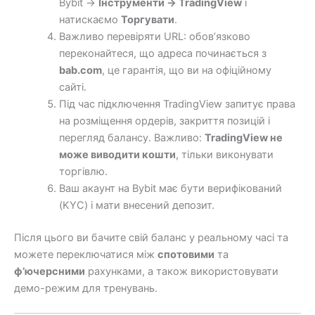
Bybit →
Інструменти → TradingView
і
натискаємо
Торгувати
.
Важливо перевіряти URL: обов’язково
переконайтеся, що адреса починається з
bab.com
, це гарантія, що ви на офіційному
сайті.
Під час підключення TradingView запитує права
на розміщення ордерів, закриття позицій і
перегляд балансу. Важливо:
TradingView не
може виводити кошти
, тільки виконувати
торгівлю.
Ваш акаунт на Bybit має бути верифікований
(KYC) і мати внесений депозит.
Після цього ви бачите свій баланс у реальному часі та
можете переключатися між
спотовими
та
ф’ючерсними
рахунками, а також використовувати
демо-режим для тренувань.