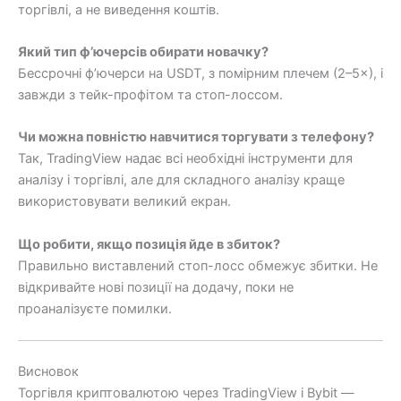
торгівлі, а не виведення коштів.
Який тип ф’ючерсів обирати новачку?
Бессрочні ф’ючерси на USDT, з помірним плечем (2–5×), і
завжди з тейк-профітом та стоп-лоссом.
Чи можна повністю навчитися торгувати з телефону?
Так, TradingView надає всі необхідні інструменти для
аналізу і торгівлі, але для складного аналізу краще
використовувати великий екран.
Що робити, якщо позиція йде в збиток?
Правильно виставлений стоп-лосс обмежує збитки. Не
відкривайте нові позиції на додачу, поки не
проаналізуєте помилки.
Висновок
Торгівля криптовалютою через TradingView і Bybit —