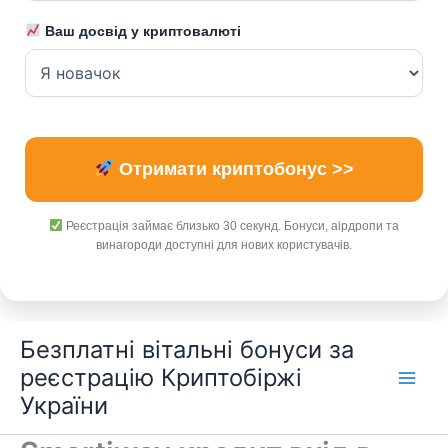
Ваш досвід у криптовалюті
Отримати криптобонус >>
Реєстрація займає близько 30 секунд. Бонуси, аірдропи та
винагороди доступні для нових користувачів.
Перейти
Безплатні вітальні бонуси за
до
реєстрацію Криптобіржі
вмісту
України