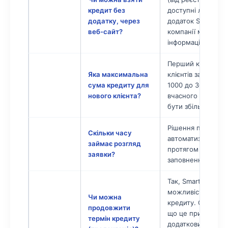
кредит без
доступні лише че
додатку, через
додаток Smartiway
веб-сайт?
компанії має вик
інформаційний ха
Перший кредит дл
Яка максимальна
клієнтів зазвичай 
сума кредиту для
1000 до 3000 грн.
нового клієнта?
вчасного погашен
бути збільшений д
Рішення приймаєт
Скільки часу
автоматизованою
займає розгляд
протягом 5 хвилин
заявки?
заповнення заявки
Так, Smartiway пе
можливість проло
Чи можна
кредиту. Однак ва
продовжити
що це призводить
термін кредиту
додаткових витрат