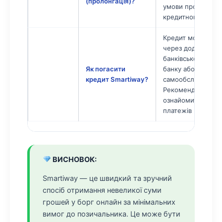
(пролонгація)?
умови пролонгації
кредитному догов
Кредит можна пог
через додаток (з
банківської картки
Як погасити
банку або термін
кредит Smartiway?
самообслуговуван
Рекомендується з
ознайомитися з г
платежів в особис
ВИСНОВОК:
Smartiway — це швидкий та зручний
спосіб отримання невеликої суми
грошей у борг онлайн за мінімальних
вимог до позичальника. Це може бути