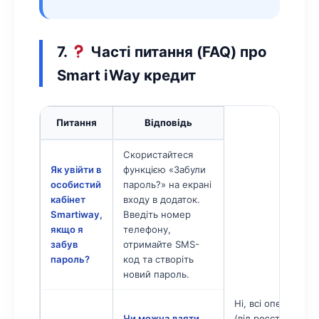
7.
Часті питання (FAQ) про
Smart iWay кредит
Питання
Відповідь
Скористайтеся
Як увійти в
функцією «Забули
особистий
пароль?» на екрані
кабінет
входу в додаток.
Smartiway,
Введіть номер
якщо я
телефону,
забув
отримайте SMS-
пароль?
код та створіть
новий пароль.
Ні, всі операції з
Чи можна взяти
(від реєстрації д