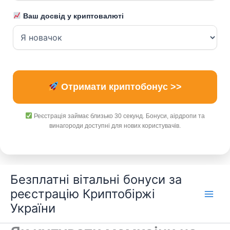
Ваш досвід у криптовалюті
Отримати криптобонус >>
Реєстрація займає близько 30 секунд. Бонуси, аірдропи та
винагороди доступні для нових користувачів.
Перейти
Безплатні вітальні бонуси за
до
реєстрацію Криптобіржі
вмісту
України