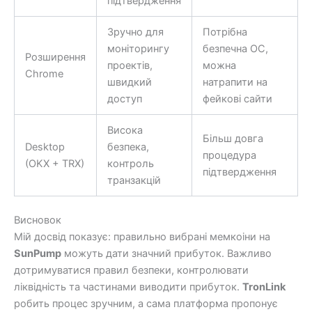
підтвердження
Зручно для
Потрібна
моніторингу
безпечна ОС,
Розширення
проектів,
можна
Chrome
швидкий
натрапити на
доступ
фейкові сайти
Висока
Більш довга
Desktop
безпека,
процедура
(OKX + TRX)
контроль
підтвердження
транзакцій
Висновок
Мій досвід показує: правильно вибрані мемкоіни на
SunPump
можуть дати значний прибуток. Важливо
дотримуватися правил безпеки, контролювати
ліквідність та частинами виводити прибуток.
TronLink
робить процес зручним, а сама платформа пропонує