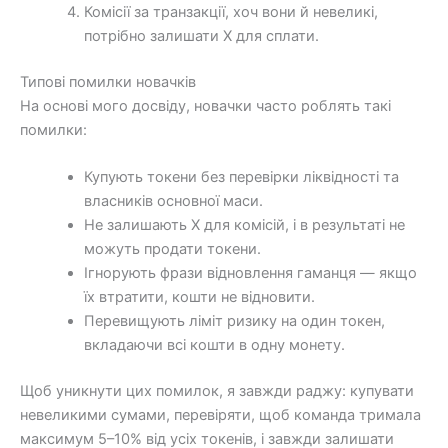
Комісії за транзакції, хоч вони й невеликі,
потрібно залишати X для сплати.
Типові помилки новачків
На основі мого досвіду, новачки часто роблять такі
помилки:
Купують токени без перевірки ліквідності та
власників основної маси.
Не залишають X для комісій, і в результаті не
можуть продати токени.
Ігнорують фрази відновлення гаманця — якщо
їх втратити, кошти не відновити.
Перевищують ліміт ризику на один токен,
вкладаючи всі кошти в одну монету.
Щоб уникнути цих помилок, я завжди раджу: купувати
невеликими сумами, перевіряти, щоб команда тримала
максимум 5–10% від усіх токенів, і завжди залишати