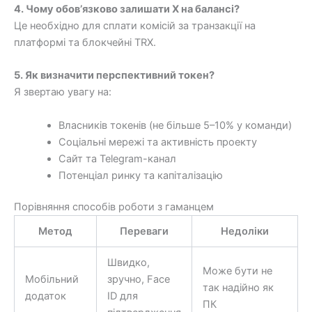
4. Чому обов’язково залишати X на балансі?
Це необхідно для сплати комісій за транзакції на
платформі та блокчейні TRX.
5. Як визначити перспективний токен?
Я звертаю увагу на:
Власників токенів (не більше 5–10% у команди)
Соціальні мережі та активність проекту
Сайт та Telegram-канал
Потенціал ринку та капіталізацію
Порівняння способів роботи з гаманцем
Метод
Переваги
Недоліки
Швидко,
Може бути не
Мобільний
зручно, Face
так надійно як
додаток
ID для
ПК