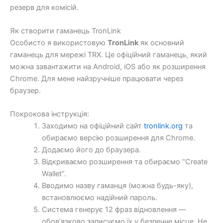
резерв для комісій.
Як створити гаманець TronLink
Особисто я використовую
TronLink
як основний
гаманець для мережі TRX. Це офіційний гаманець, який
можна завантажити на Android, iOS або як розширення
Chrome. Для мене найзручніше працювати через
браузер.
Покрокова інструкція:
Заходимо на офіційний сайт
tronlink.org
та
обираємо версію розширення для Chrome.
Додаємо його до браузера.
Відкриваємо розширення та обираємо “Create
Wallet”.
Вводимо назву гаманця (можна будь-яку),
встановлюємо надійний пароль.
Система генерує 12 фраз відновлення —
обов’язково записуємо їх у безпечне місце. Не