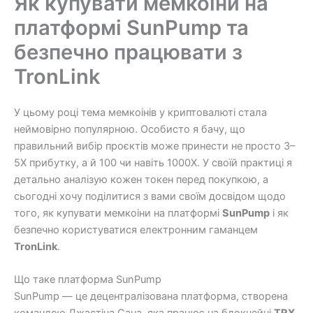
Як купувати мемкоіни на
платформі SunPump та
безпечно працювати з
TronLink
У цьому році тема мемкоінів у криптовалюті стала
неймовірно популярною. Особисто я бачу, що
правильний вибір проєктів може принести не просто 3–
5Х прибутку, а й 100 чи навіть 1000Х. У своїй практиці я
детально аналізую кожен токен перед покупкою, а
сьогодні хочу поділитися з вами своїм досвідом щодо
того, як купувати мемкоіни на платформі
SunPump
і як
безпечно користуватися електронним гаманцем
TronLink
.
Що таке платформа SunPump
SunPump — це децентралізована платформа, створена