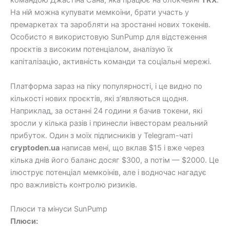
командою Джастіна Сана, яка працює на блокчейні
TRX
.
На ній можна купувати мемкоіни, брати участь у
премаркетах та заробляти на зростанні нових токенів.
Особисто я використовую SunPump для відстеження
проєктів з високим потенціалом, аналізую їх
капіталізацію, активність команди та соціальні мережі.
Платформа зараз на піку популярності, і це видно по
кількості нових проєктів, які з’являються щодня.
Наприклад, за останні 24 години я бачив токени, які
зросли у кілька разів і принесли інвесторам реальний
прибуток. Один з моїх підписників у Telegram-чаті
cryptoden.ua
написав мені, що вклав $15 і вже через
кілька днів його баланс досяг $300, а потім — $2000. Це
ілюструє потенціал мемкоінів, але і водночас нагадує
про важливість контролю ризиків.
Плюси та мінуси SunPump
Плюси: