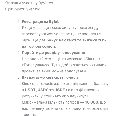
Як взяти участь у ByVotes
Щоб брати участь:
Реєстрація на Bybit
Якщо у вас ще немає акаунту, рекомендую
зареєструватися через офіційне посилання
біржі. Це дає
бонус на старті
та
знижку 20%
на торгові комісії
.
Перейти до розділу голосування
На головній сторінці натискаємо «Більше» →
«Голосування». Тут відображається активний
проект, за який можна голосувати.
Визначаємо кількість голосів
Кількість голосів залежить від вашого балансу
в
USDT, USDC та USDE
на всіх фінансових
рахунках, у стейкінгу або лаунчпулі.
Максимальна кількість голосів —
10 000
, що
дає реальну можливість впливати на розподіл
токенів.