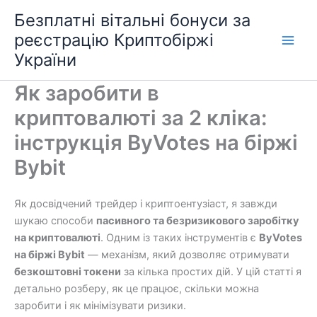
Перейти
Безплатні вітальні бонуси за
до
реєстрацію Криптобіржі
вмісту
України
Як заробити в
криптовалюті за 2 кліка:
інструкція ByVotes на біржі
Bybit
Як досвідчений трейдер і криптоентузіаст, я завжди
шукаю способи
пасивного та безризикового заробітку
на криптовалюті
. Одним із таких інструментів є
ByVotes
на біржі Bybit
— механізм, який дозволяє отримувати
безкоштовні токени
за кілька простих дій. У цій статті я
детально розберу, як це працює, скільки можна
заробити і як мінімізувати ризики.