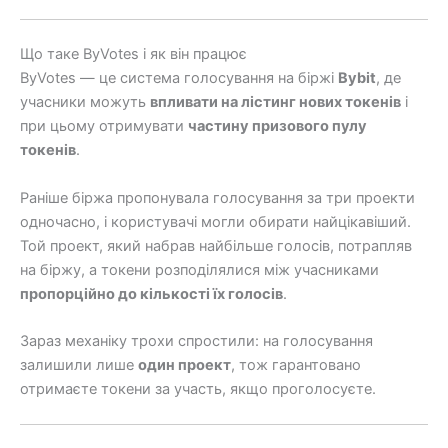
Що таке ByVotes і як він працює
ByVotes — це система голосування на біржі
Bybit
, де
учасники можуть
впливати на лістинг нових токенів
і
при цьому отримувати
частину призового пулу
токенів
.
Раніше біржа пропонувала голосування за три проекти
одночасно, і користувачі могли обирати найцікавіший.
Той проект, який набрав найбільше голосів, потрапляв
на біржу, а токени розподілялися між учасниками
пропорційно до кількості їх голосів
.
Зараз механіку трохи спростили: на голосування
залишили лише
один проект
, тож гарантовано
отримаєте токени за участь, якщо проголосуєте.