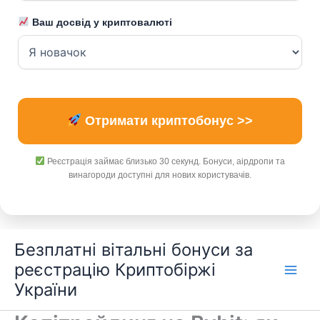
Ваш досвід у криптовалюті
Отримати криптобонус >>
Реєстрація займає близько 30 секунд. Бонуси, аірдропи та
винагороди доступні для нових користувачів.
Перейти
Безплатні вітальні бонуси за
до
реєстрацію Криптобіржі
вмісту
України