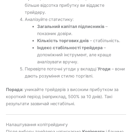
більше відсотка прибутку ви віддаєте
трейдеру.
Аналізуйте статистику:
Загальний капітал підписників
–
показник довіри.
Кількість торгових днів
– стабільність.
Індекс стабільності трейдера
–
допоміжний інструмент, але краще
аналізувати вручну.
Перевірте поточні угоди у вкладці
Угоди
– вони
дають розуміння стилю торгівлі.
Порада:
уникайте трейдерів з високим прибутком за
короткий період (наприклад, 500% за 10 днів). Такі
результати зазвичай нестабільні.
Налаштування копітрейдингу
Після вибору трейдера натискаємо
Копіювати
і бачимо