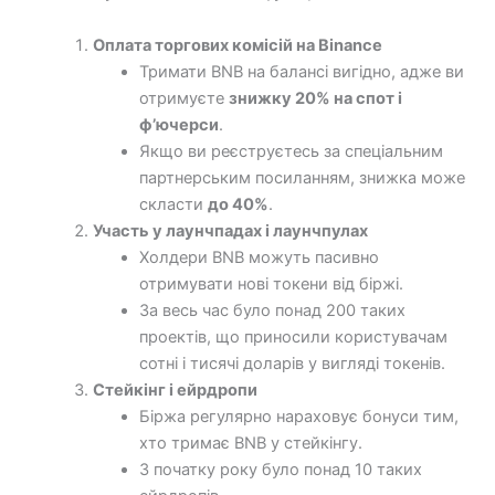
Оплата торгових комісій на Binance
Тримати BNB на балансі вигідно, адже ви
отримуєте
знижку 20% на спот і
ф’ючерси
.
Якщо ви реєструєтесь за спеціальним
партнерським посиланням, знижка може
скласти
до 40%
.
Участь у лаунчпадах і лаунчпулах
Холдери BNB можуть пасивно
отримувати нові токени від біржі.
За весь час було понад 200 таких
проектів, що приносили користувачам
сотні і тисячі доларів у вигляді токенів.
Стейкінг і ейрдропи
Біржа регулярно нараховує бонуси тим,
хто тримає BNB у стейкінгу.
З початку року було понад 10 таких