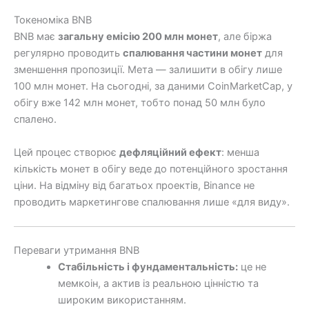
Токеноміка BNB
BNB має
загальну емісію 200 млн монет
, але біржа
регулярно проводить
спалювання частини монет
для
зменшення пропозиції. Мета — залишити в обігу лише
100 млн монет. На сьогодні, за даними CoinMarketCap, у
обігу вже 142 млн монет, тобто понад 50 млн було
спалено.
Цей процес створює
дефляційний ефект
: менша
кількість монет в обігу веде до потенційного зростання
ціни. На відміну від багатьох проектів, Binance не
проводить маркетингове спалювання лише «для виду».
Переваги утримання BNB
Стабільність і фундаментальність:
це не
мемкоін, а актив із реальною цінністю та
широким використанням.