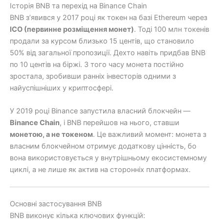
Історія BNB та перехід на Binance Chain
BNB з’явився у 2017 році як токен на базі Ethereum через
ICO (первинне розміщення монет)
. Тоді 100 млн токенів
продали за курсом близько 15 центів, що становило
50% від загальної пропозиції. Дехто навіть придбав BNB
по 10 центів на біржі. З того часу монета постійно
зростала, зробивши ранніх інвесторів одними з
найуспішніших у криптосфері.
У 2019 році Binance запустила власний блокчейн —
Binance Chain
, і BNB перейшов на нього, ставши
монетою, а не токеном
. Це важливий момент: монета з
власним блокчейном отримує додаткову цінність, бо
вона використовується у внутрішньому екосистемному
циклі, а не лише як актив на сторонніх платформах.
Основні застосування BNB
BNB виконує кілька ключових функцій: