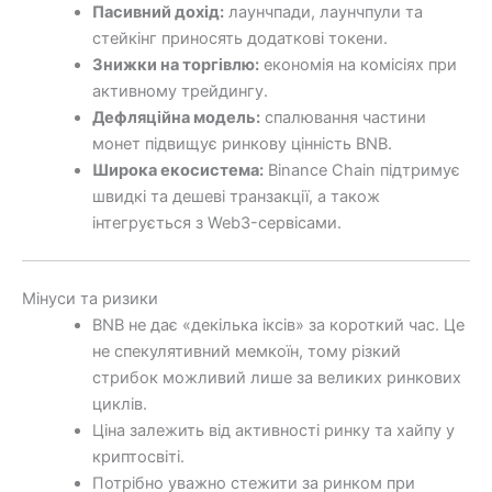
Пасивний дохід:
лаунчпади, лаунчпули та
стейкінг приносять додаткові токени.
Знижки на торгівлю:
економія на комісіях при
активному трейдингу.
Дефляційна модель:
спалювання частини
монет підвищує ринкову цінність BNB.
Широка екосистема:
Binance Chain підтримує
швидкі та дешеві транзакції, а також
інтегрується з Web3-сервісами.
Мінуси та ризики
BNB не дає «декілька іксів» за короткий час. Це
не спекулятивний мемкоїн, тому різкий
стрибок можливий лише за великих ринкових
циклів.
Ціна залежить від активності ринку та хайпу у
криптосвіті.
Потрібно уважно стежити за ринком при