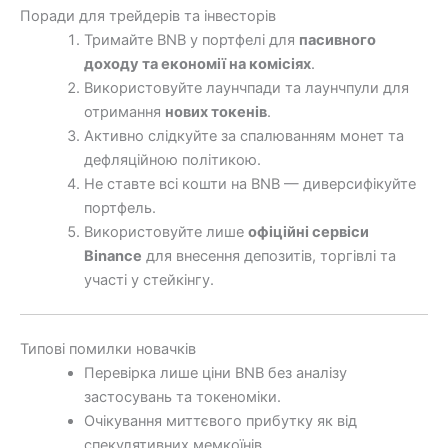
Поради для трейдерів та інвесторів
Тримайте BNB у портфелі для
пасивного
доходу та економії на комісіях
.
Використовуйте лаунчпади та лаунчпули для
отримання
нових токенів
.
Активно слідкуйте за спалюванням монет та
дефляційною політикою.
Не ставте всі кошти на BNB — диверсифікуйте
портфель.
Використовуйте лише
офіційні сервіси
Binance
для внесення депозитів, торгівлі та
участі у стейкінгу.
Типові помилки новачків
Перевірка лише ціни BNB без аналізу
застосувань та токеноміки.
Очікування миттєвого прибутку як від
спекулятивних мемкоїнів.