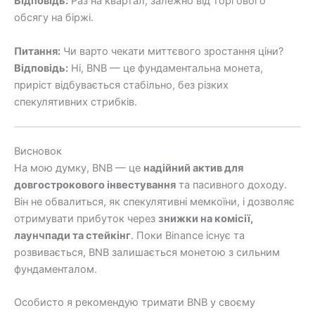
Відповідь:
Раз на квартал, залежно від торгового
обсягу на біржі.
Питання:
Чи варто чекати миттєвого зростання ціни?
Відповідь:
Ні, BNB — це фундаментальна монета,
приріст відбувається стабільно, без різких
спекулятивних стрибків.
Висновок
На мою думку, BNB — це
надійний актив для
довгострокового інвестування
та пасивного доходу.
Він не обвалиться, як спекулятивні мемкоїни, і дозволяє
отримувати прибуток через
знижки на комісії,
лаунчпади та стейкінг
. Поки Binance існує та
розвивається, BNB залишається монетою з сильним
фундаменталом.
Особисто я рекомендую тримати BNB у своєму