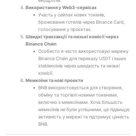
ейрдропів.
Використання у Web3-сервісах
Участь у сейлах нових токенів,
бронювання готелів через Binance Card,
голосування у проєктах.
Швидкі транзакції та низькі комісії через
Binance Chain
Особисто я часто використовую мережу
Binance Chain для переказу USDT і інших
stableкоінів через швидкість та низькі
комісії.
Мемкоїни та нові проекти
BNB використовується для створення,
обміну та торгівлі новими токенами,
включно з мемкоїнами. Хоча більшість
мемкоїнів не були успішними, це підвищує
активність у мережі та підтримує цінність
BNB.