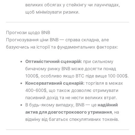
великих обсягах у стейкінгу чи лаунчпадах,
щоб мінімізувати ризики.
Прогнози щодо BNB
Прогнозування ціни BNB — справа складна, але
базуючись на історії та фундаментальних факторах:
Оптимістичний сценарій:
при сильному
бичачому ринку BNB може досягти понад
1000$, особливо якщо BTC піде вище 100 000$.
Консервативний сценарій:
торгівля в межах
400-600$, що також дозволяє отримувати
пасивний дохід та не нести великих втрат.
В будь-якому випадку, BNB — це
надійний
актив для довгострокового утримання
, на
відміну від багатьох спекулятивних токенів.