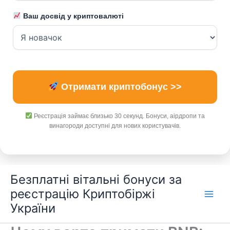
Ваш досвід у криптовалюті
Отримати криптобонус >>
Реєстрація займає близько 30 секунд. Бонуси, аірдропи та
винагороди доступні для нових користувачів.
Перейти
Безплатні вітальні бонуси за
до
реєстрацію Криптобіржі
вмісту
України