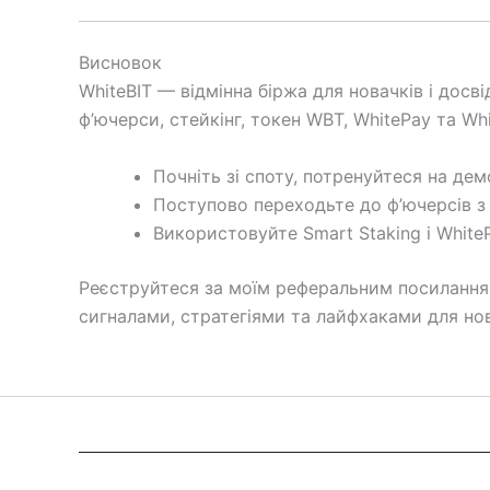
Висновок
WhiteBIT — відмінна біржа для новачків і досв
ф’ючерси, стейкінг, токен WBT, WhitePay та Wh
Почніть зі споту, потренуйтеся на дем
Поступово переходьте до ф’ючерсів з
Використовуйте Smart Staking і White
Реєструйтеся за моїм реферальним посиланням
сигналами, стратегіями та лайфхаками для нов