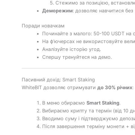
Стежимо за позицією, встановл
Деморежим
: дозволяє навчитися без
Поради новачкам
Починайте з малого: 50-100 USDT на с
На ф’ючерсах не використовуйте вели
Аналізуйте історію угод.
Спершу тренуйтеся на демо.
Пасивний дохід: Smart Staking
WhiteBIT дозволяє отримувати
до 30% річних
:
В меню обираємо
Smart Staking
.
Вибираємо крипту та термін (від 10 дн
Вводимо суму і підтверджуємо депози
Після завершення терміну монети + в