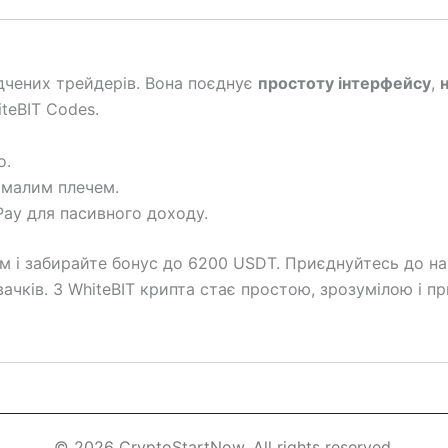
ідчених трейдерів. Вона поєднує
простоту інтерфейсу
,
iteBIT Codes.
о.
 малим плечем.
Pay для пасивного доходу.
 і забирайте бонус до 6200 USDT. Приєднуйтесь до на
ачків. З WhiteBIT крипта стає простою, зрозумілою і п
© 2026 CryptoStartNow. All rights reserved.