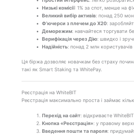
Простий інтерфейс
: легко розібратис
Низькі комісії
: 1% за спот, менше на ф
Великий вибір активів
: понад 250 мон
Ф’ючерси з плечем до X20
: заробляйте
Деморежим
: навчайтеся торгувати б
Верифікація через Дію
: швидко і зруч
Надійність
: понад 2 млн користувачів 
Ця біржа дозволяє новачкам без страху почина
такі як Smart Staking та WhitePay.
Реєстрація на WhiteBIT
Реєстрація максимально проста і займає кільк
Перехід на сайт
: відкриваєте WhiteBI
Кнопка «Реєстрація»
: у правому верх
Введення пошти та пароля
: придумай