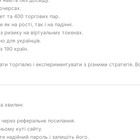
я навіть без досвіду.
’ючерсах.
ет та 400 торгових пар.
 як на рості, так і на падінні.
ез ризику на віртуальних токенах.
но для українців.
з 190 країн.
ти торгівлю і експериментувати з різними стратегія. Во
а хвилин:
T через реферальне посилання.
ньому куті сайту.
те надійний пароль і запишіть його.