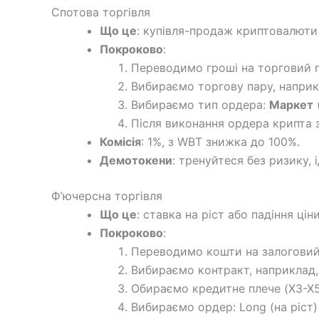
Спотова торгівля
Що це
: купівля-продаж криптовалюти
Покроково
:
Переводимо гроші на торговий 
Вибираємо торгову пару, наприк
Вибираємо тип ордера:
Маркет
Після виконання ордера крипта з
Комісія
: 1%, з WBT знижка до 100%.
Демотокени
: тренуйтеся без ризику, 
Ф’ючерсна торгівля
Що це
: ставка на ріст або падіння цін
Покроково
:
Переводимо кошти на залоговий
Вибираємо контракт, наприклад
Обираємо кредитне плече (X3-X5
Вибираємо ордер: Long (на ріст) 