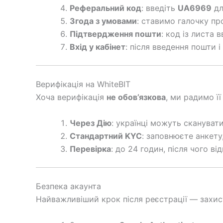
Реферальний код
: введіть
UA6969
дл
Згода з умовами
: ставимо галочку про
Підтвердження пошти
: код із листа 
Вхід у кабінет
: після введення пошти і
Верифікація на WhiteBIT
Хоча верифікація
не обов’язкова
, ми радимо її
Через Дію
: українці можуть скануват
Стандартний KYC
: заповнюєте анкету
Перевірка
: до 24 годин, після чого в
Безпека акаунта
Найважливіший крок після реєстрації — захис