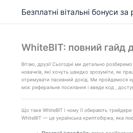
Перейти
Безплатні вітальні бонуси за
до
вмісту
WhiteBIT: повний гайд 
Вітаю, друзі! Сьогодні ми детально розберем
новачків, які хочуть швидко зрозуміти, як пра
отримувати пасивний дохід. Ми пройдемося кро
моє реферальне посилання і введе код , дост
Що таке WhiteBIT і чому її обирають трейдери
WhiteBIT — це українська криптобіржа, яка по