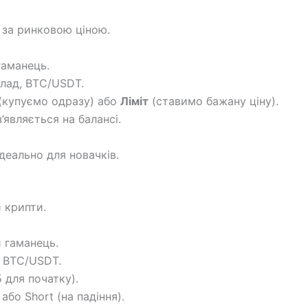
 за ринковою ціною.
гаманець.
лад, BTC/USDT.
(купуємо одразу) або
Ліміт
(ставимо бажану ціну).
’являється на балансі.
ідеально для новачків.
и крипти.
 гаманець.
, BTC/USDT.
 для початку).
або Short (на падіння).