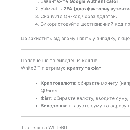
Завантажте
Google Authenticator
.
Увімкніть
2FA (двохфакторну аутенти
Скануйте QR-код через додаток.
Використовуйте шестизначний код при
Це захистить від злому навіть у випадку, якщ
Поповнення та виведення коштів
WhiteBIT підтримує
крипту та фіат
:
Криптовалюта
: обираєте монету (на
QR-код.
Фіат
: обираєте валюту, вводите суму, 
Виведення
: вказуєте суму та адресу
Торгівля на WhiteBIT