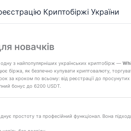
 реєстрацію Криптобіржі України
для новачків
о одну з найпопулярніших українських криптобірж —
Whi
цює біржа, як безпечно купувати криптовалюту, торгуват
к за кроком по всьому: від реєстрації до просунутих 
упний бонус до 6200 USDT.
єднує простоту та професійний функціонал. Вона підход