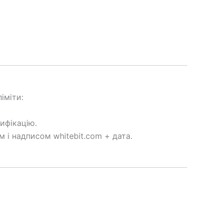
іміти:
ифікацію.
м і надписом whitebit.com + дата.