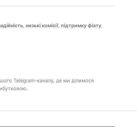
надійність
,
низькі комісії
,
підтримку фіату
,
шого Telegram-каналу, де ми ділимося
рибутковою.