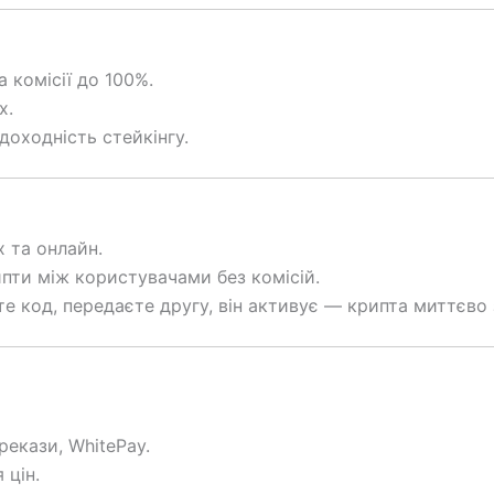
 комісії до 100%.
х.
доходність стейкінгу.
х та онлайн.
ипти між користувачами без комісій.
те код, передаєте другу, він активує — крипта миттєво
ерекази, WhitePay.
 цін.