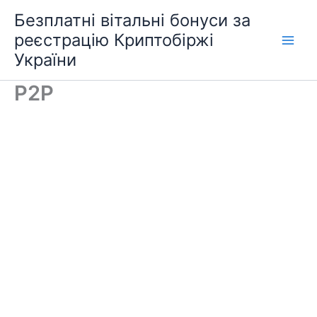
Перейти
Безплатні вітальні бонуси за
до
реєстрацію Криптобіржі
вмісту
України
P2P