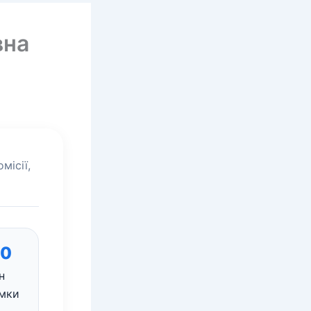
вна
місії,
80
н
мки