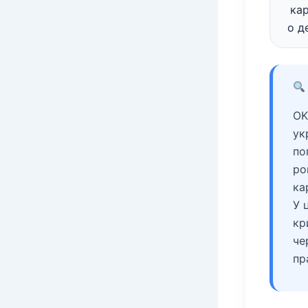
ка
о д
OK
ук
по
ро
ка
У 
кр
че
пр