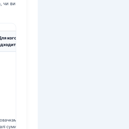
, чи ви
Для кого
ідходить
овачкам,
алі суми