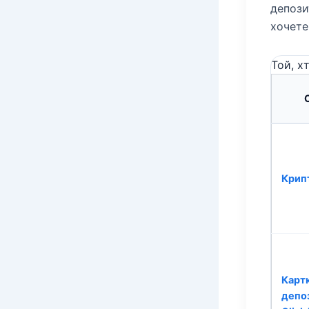
депози
хочете
Той, х
Крип
Карт
депо