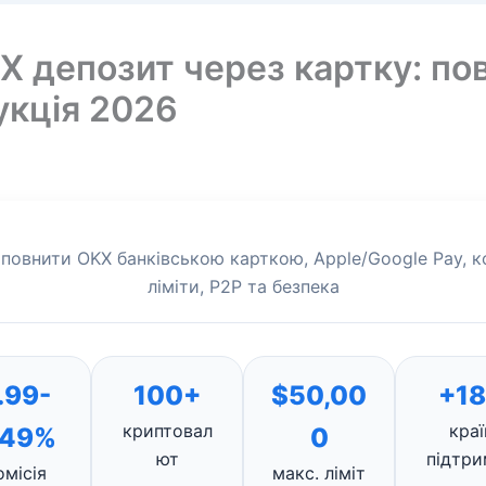
 депозит через картку: по
укція 2026
повнити OKX банківською карткою, Apple/Google Pay, ко
ліміти, P2P та безпека
.99-
100+
$50,00
+1
криптовал
краї
.49%
0
ют
підтри
омісія
макс. ліміт