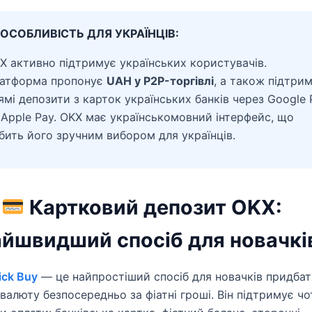
ОСОБЛИВІСТЬ ДЛЯ УКРАЇНЦІВ:
X активно підтримує українських користувачів.
атформа пропонує
UAH у P2P-торгівлі
, а також підтри
ямі депозити з карток українських банків через Google 
 Apple Pay. OKX має українськомовний інтерфейс, що
бить його зручним вибором для українців.
.
Картковий депозит OKX:
айшвидший спосіб для новачкі
ick Buy
— це найпростіший спосіб для новачків придба
валюту безпосередньо за фіатні гроші. Він підтримує ч