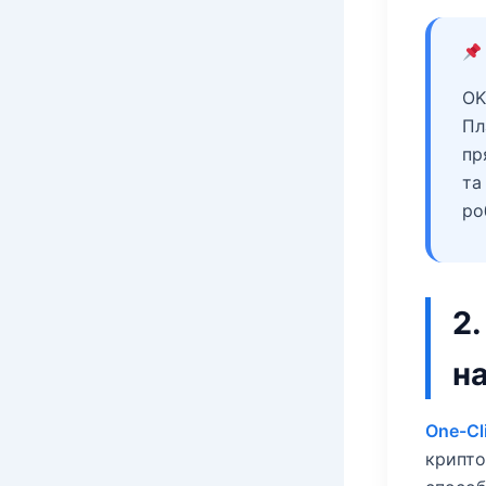
OK
Пл
пр
та
ро
2
н
One-Cl
крипто