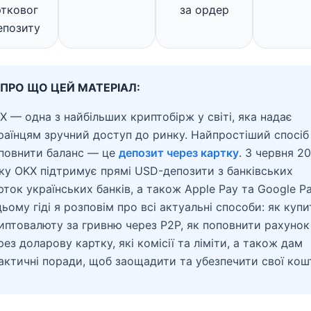
ртковог
за ордер
епозиту
ПРО ЩО ЦЕЙ МАТЕРІАЛ:
X — одна з найбільших криптобірж у світі, яка надає
раїнцям зручний доступ до ринку. Найпростіший спосіб
повнити баланс — це
депозит через картку
. З червня 2
ку OKX підтримує прямі USD-депозити з банківських
рток українських банків, а також Apple Pay та Google Pa
цьому гіді я розповім про всі актуальні способи: як купи
иптовалюту за гривню через P2P, як поповнити рахунок
рез доларову картку, які комісії та ліміти, а також дам
актичні поради, щоб заощадити та убезпечити свої кош