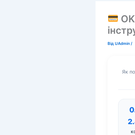
OKX
інстр
Від
UAdmin
/
Як по
0
2
к