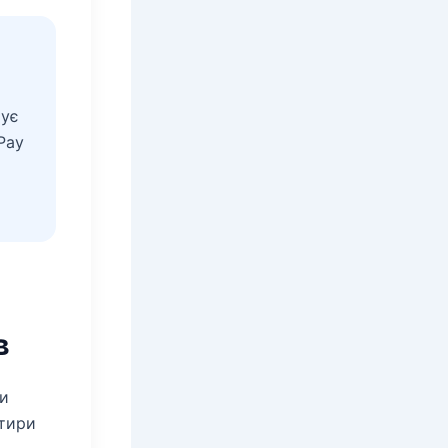
мує
Pay
в
ти
отири