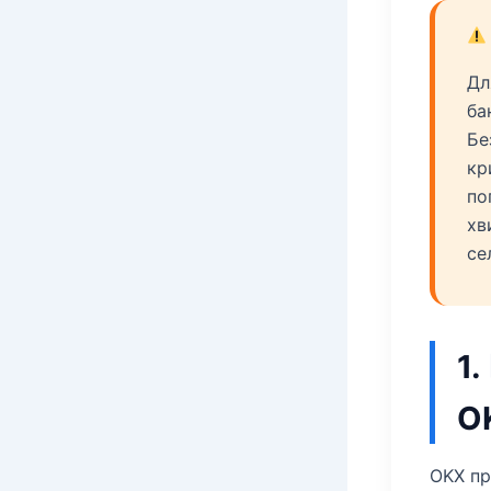
Дл
ба
Бе
кр
по
хв
се
1.
O
OKX пр