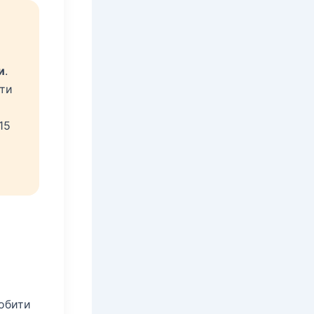
и
.
ати
15
обити