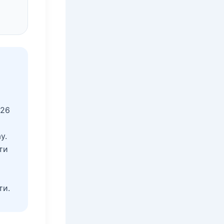
026
y.
ти
ти.