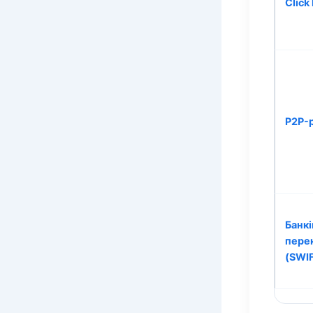
Click
P2P-
Банкі
пере
(SWI