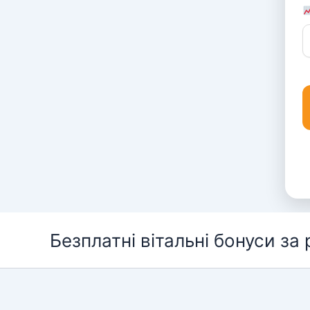
Перейти
Безплатні вітальні бонуси за
до
вмісту