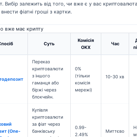
т. Вибір залежить від того, чи вже є у вас криптовалюта
 внести фіатні гроші з картки.
то вже має крипту
Комісія
Спосіб
Суть
Час
OKX
п
Переказ
криптовалюти
0%
з іншого
(тільки
10-30 хв
тодепозит
гаманця або
комісія
біржі через
мережі)
блокчейн.
Купівля
криптовалюти
ковий
за фіат через
0.99-
Н
зит (One-
банківську
Миттєво
2.49%
м