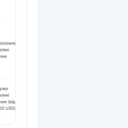
кономні,
еликі
уми
уже
еликі
уми (від
00 USD)