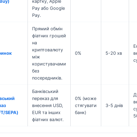
 Buy)
картку, Apple
Pay або Google
Pay.
Прямий обмін
фіатних грошей
на
Е
криптовалюту
ринок
0%
5-20 хв
в
між
с
користувачами
без
посередників.
Банківський
Д
вський
переказ для
0% (може
в
каз
внесення USD,
стягувати
3-5 днів
с
FT/SEPA)
EUR та інших
банк)
5
фіатних валют.