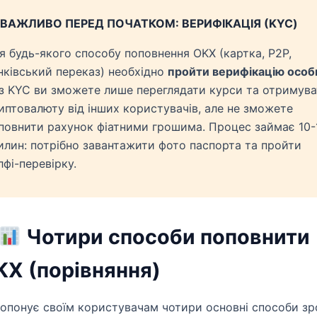
ВАЖЛИВО ПЕРЕД ПОЧАТКОМ: ВЕРИФІКАЦІЯ (KYC)
я будь-якого способу поповнення OKX (картка, P2P,
нківський переказ) необхідно
пройти верифікацію особ
з KYC ви зможете лише переглядати курси та отримув
иптовалюту від інших користувачів, але не зможете
повнити рахунок фіатними грошима. Процес займає 10-
илин: потрібно завантажити фото паспорта та пройти
лфі-перевірку.
Чотири способи поповнити
KX (порівняння)
опонує своїм користувачам чотири основні способи зр