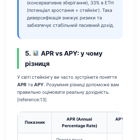
(консервативне зберігання), 33% в ETH
(потенціал зростання + стейкінг). Така
диверсифікація знижує ризики та
забезпечує стабільний пасивний дохід.
5.
APR vs APY: у чому
різниця
У світі стейкінгу ви часто зустрінете поняття
APR
та
APY
. Розуміння різниці допоможе вам
правильно оцінювати реальну дохідність.
[reference:13]
APR (Annual
APY (Annua
Показник
Percentage Rate)
Yi
Проста річна