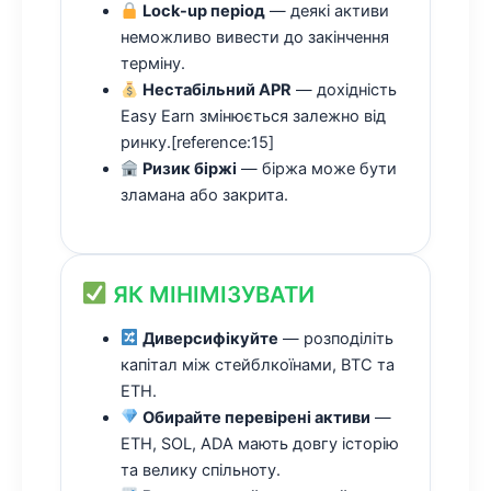
Lock-up період
— деякі активи
неможливо вивести до закінчення
терміну.
Нестабільний APR
— дохідність
Easy Earn змінюється залежно від
ринку.[reference:15]
Ризик біржі
— біржа може бути
зламана або закрита.
ЯК МІНІМІЗУВАТИ
Диверсифікуйте
— розподіліть
капітал між стейблкоїнами, BTC та
ETH.
Обирайте перевірені активи
—
ETH, SOL, ADA мають довгу історію
та велику спільноту.