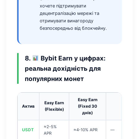
хочете підтримувати
децентралізацію мережі та
отримувати винагороду
безпосередньо від блокчейну.
8.
Bybit Earn у цифрах:
реальна дохідність для
популярних монет
Easy Earn
Easy Earn
Актив
(Fixed 30
On-Cha
(Flexible)
днів)
≈2-5%
USDT
≈4-10% APR
—
APR