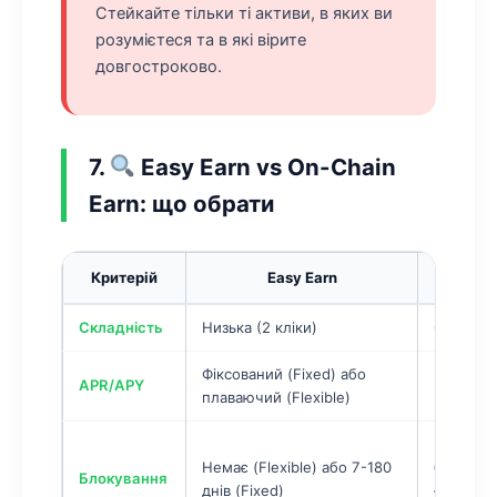
Стейкайте тільки ті активи, в яких ви
розумієтеся та в які вірите
довгостроково.
7.
Easy Earn vs On-Chain
Earn: що обрати
Критерій
Easy Earn
On-C
Складність
Низька (2 кліки)
Середня
Фіксований (Fixed) або
Плаваюч
APR/APY
плаваючий (Flexible)
від мере
Залежить
Немає (Flexible) або 7-180
блокчей
Блокування
днів (Fixed)
— безст