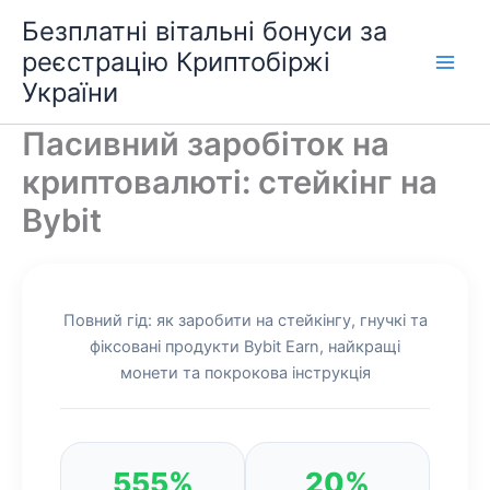
Перейти
Безплатні вітальні бонуси за
до
реєстрацію Криптобіржі
вмісту
України
Пасивний заробіток на
криптовалюті: стейкінг на
Bybit
Повний гід: як заробити на стейкінгу, гнучкі та
фіксовані продукти Bybit Earn, найкращі
монети та покрокова інструкція
555%
20%