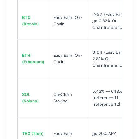
2-5% (Easy Earn),
BTC
Easy Earn, On-
до 0.32% On-
(Bitcoin)
Chain
Chain[reference:9]
3-6% (Easy Earn),
ETH
Easy Earn, On-
2.81% On-
(Ethereum)
Chain
Chain[reference:10]
5.42% — 6.13%
SOL
On-Chain
[reference:11]
(Solana)
Staking
[reference:12]
TRX (Tron)
Easy Earn
до 20% APY