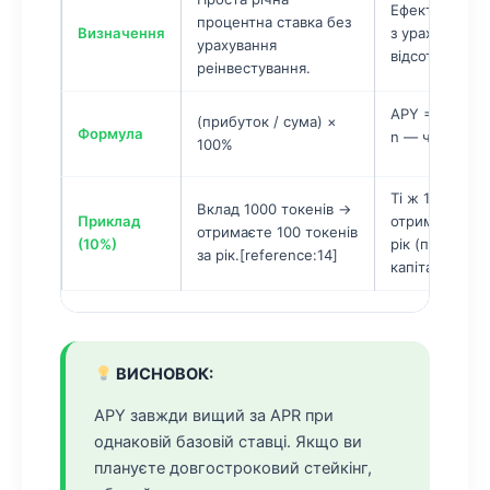
Ефективна річ
процентна ставка без
Визначення
з урахування
урахування
відсотка.
реінвестування.
APY = (1 + APR
(прибуток / сума) ×
Формула
n — частота ка
100%
Ті ж 1000 ток
Вклад 1000 токенів →
Приклад
отримаєте ~10
отримаєте 100 токенів
(10%)
рік (при щоде
за рік.[reference:14]
капіталізації).
ВИСНОВОК:
APY завжди вищий за APR при
однаковій базовій ставці. Якщо ви
плануєте довгостроковий стейкінг,