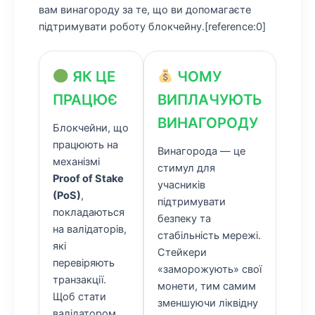
вам винагороду за те, що ви допомагаєте
підтримувати роботу блокчейну.[reference:0]
ЯК ЦЕ
ЧОМУ
ПРАЦЮЄ
ВИПЛАЧУЮТЬ
ВИНАГОРОДУ
Блокчейни, що
працюють на
Винагорода — це
механізмі
стимул для
Proof of Stake
учасників
(PoS)
,
підтримувати
покладаються
безпеку та
на валідаторів,
стабільність мережі.
які
Стейкери
перевіряють
«заморожують» свої
транзакції.
монети, тим самим
Щоб стати
зменшуючи ліквідну
валідатором,