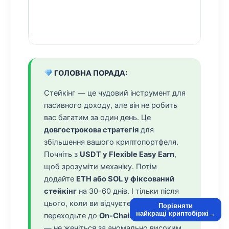
ГОЛОВНА ПОРАДА:
Стейкінг — це чудовий інструмент для
пасивного доходу, але він не робить
вас багатим за один день. Це
довгострокова стратегія
для
збільшення вашого криптопортфеля.
Почніть з
USDT у Flexible Easy Earn
,
щоб зрозуміти механіку. Потім
додайте
ETH або SOL у фіксований
стейкінг
на 30-60 днів. І тільки після
цього, коли ви відчуєте впевненість,
Порівняти
найкращі криптобіржі→
переходьте до
On-Chain Earn
. Головне
— не женіться за аномально високим