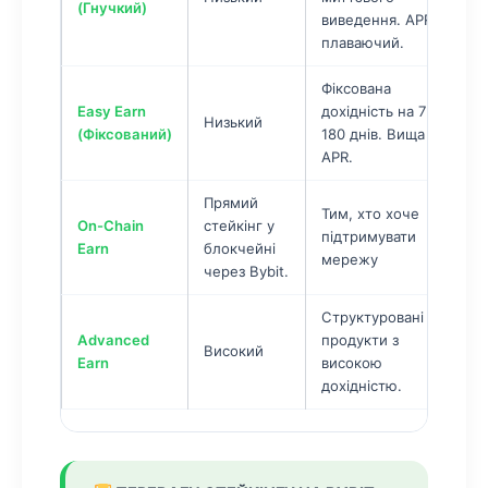
(Гнучкий)
виведення. APR
ф
плаваючий.
Фіксована
Easy Earn
дохідність на 7-
К
Низький
(Фіксований)
180 днів. Вища
і
APR.
Прямий
Тим, хто хоче
On-Chain
стейкінг у
підтримувати
Earn
блокчейні
мережу
через Bybit.
Структуровані
Д
Advanced
продукти з
Високий
к
Earn
високою
дохідністю.