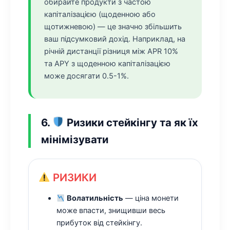
обирайте продукти з частою
капіталізацією (щоденною або
щотижневою) — це значно збільшить
ваш підсумковий дохід. Наприклад, на
річній дистанції різниця між APR 10%
та APY з щоденною капіталізацією
може досягати 0.5-1%.
6.
Ризики стейкінгу та як їх
мінімізувати
РИЗИКИ
Волатильність
— ціна монети
може впасти, знищивши весь
прибуток від стейкінгу.