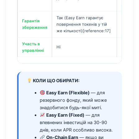
Shanghai
Так (Easy Earn гарантує
Гарантія
повернення токенів у тій
Ні (смар
збереження
же кількості)[reference:17]
Участь в
Іноді (я
Ні
управлінні
мережі 
КОЛИ ЩО ОБИРАТИ:
Easy Earn (Flexible)
— для
резервного фонду, який може
знадобитися будь-якої миті.
Easy Earn (Fixed)
— для
впевнених інвестицій на 30-90
днів, коли APR особливо висока.
On-Chain Earn
— якщо ви