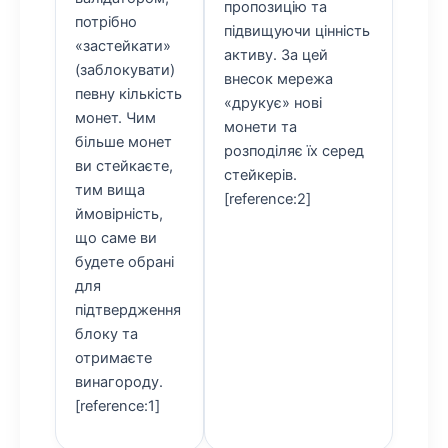
пропозицію та
потрібно
підвищуючи цінність
«застейкати»
активу. За цей
(заблокувати)
внесок мережа
певну кількість
«друкує» нові
монет. Чим
монети та
більше монет
розподіляє їх серед
ви стейкаєте,
стейкерів.
тим вища
[reference:2]
ймовірність,
що саме ви
будете обрані
для
підтвердження
блоку та
отримаєте
винагороду.
[reference:1]