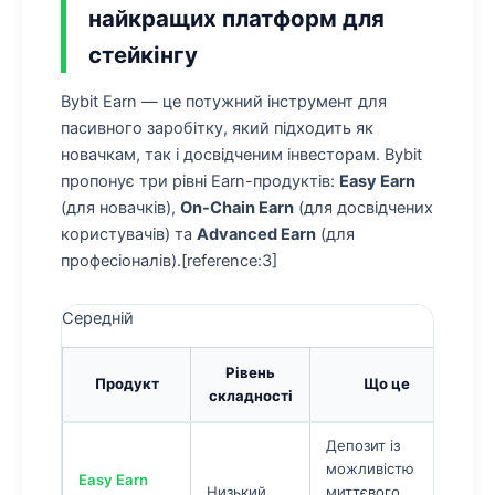
найкращих платформ для
стейкінгу
Bybit Earn
— це потужний інструмент для
пасивного заробітку, який підходить як
новачкам, так і досвідченим інвесторам. Bybit
пропонує три рівні Earn-продуктів:
Easy Earn
(для новачків),
On-Chain Earn
(для досвідчених
користувачів) та
Advanced Earn
(для
професіоналів).[reference:3]
Середній
Рівень
Продукт
Що це
К
складності
Депозит із
можливістю
Н
Easy Earn
Низький
миттєвого
р