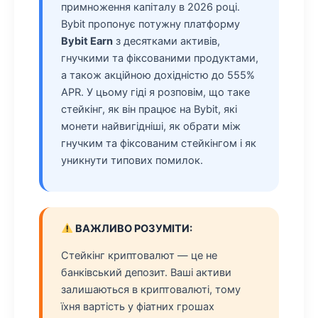
примноження капіталу в 2026 році.
Bybit пропонує потужну платформу
Bybit Earn
з десятками активів,
гнучкими та фіксованими продуктами,
а також акційною дохідністю до 555%
APR. У цьому гіді я розповім, що таке
стейкінг, як він працює на Bybit, які
монети найвигідніші, як обрати між
гнучким та фіксованим стейкінгом і як
уникнути типових помилок.
ВАЖЛИВО РОЗУМІТИ:
Стейкінг криптовалют
— це не
банківський депозит. Ваші активи
залишаються в криптовалюті, тому
їхня вартість у фіатних грошах