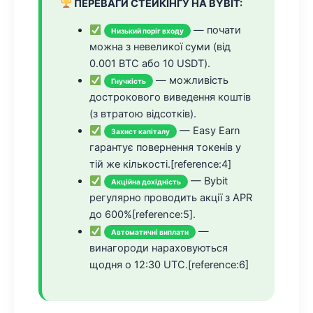
ПЕРЕВАГИ СТЕЙКІНГУ НА BYBIT:
— почати
Низький поріг входу
можна з невеликої суми (від
0.001 BTC або 10 USDT).
— можливість
Гнучкість
дострокового виведення коштів
(з втратою відсотків).
— Easy Earn
Захист капіталу
гарантує повернення токенів у
тій же кількості.[reference:4]
— Bybit
Акційна дохідність
регулярно проводить акції з APR
до 600%[reference:5].
—
Автоматичні виплати
винагороди нараховуються
щодня о 12:30 UTC.[reference:6]