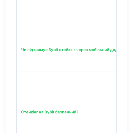
Чи підтримує Bybit стейкінг через мобільний додаток?
Стейкінг на Bybit безпечний?