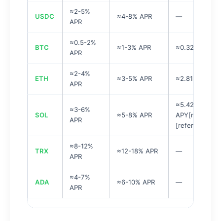
≈2-5%
USDC
≈4-8% APR
—
APR
≈0.5-2%
BTC
≈1-3% APR
≈0.32% APR[re
APR
≈2-4%
ETH
≈3-5% APR
≈2.81% APR[re
APR
≈5.42% — 6.1
≈3-6%
SOL
≈5-8% APR
APY[reference
APR
[reference:21]
≈8-12%
TRX
≈12-18% APR
—
APR
≈4-7%
ADA
≈6-10% APR
—
APR