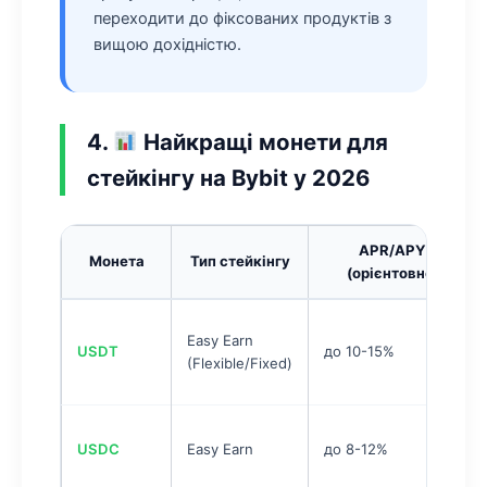
переходити до фіксованих продуктів з
вищою дохідністю.
4.
Найкращі монети для
стейкінгу на Bybit у 2026
APR/APY
Монета
Тип стейкінгу
(орієнтовно)
Easy Earn
USDT
до 10-15%
(Flexible/Fixed)
USDC
Easy Earn
до 8-12%