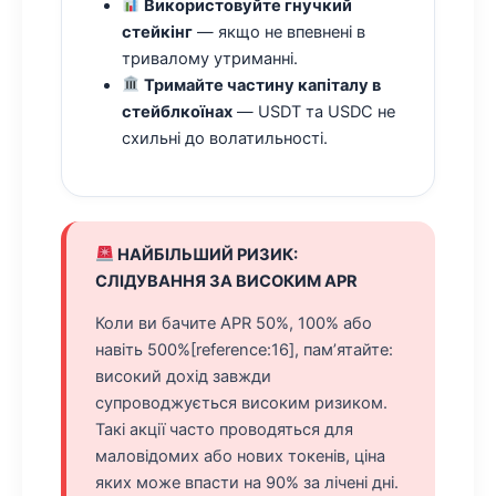
Використовуйте гнучкий
стейкінг
— якщо не впевнені в
тривалому утриманні.
Тримайте частину капіталу в
стейблкоїнах
— USDT та USDC не
схильні до волатильності.
НАЙБІЛЬШИЙ РИЗИК:
СЛІДУВАННЯ ЗА ВИСОКИМ APR
Коли ви бачите APR 50%, 100% або
навіть 500%[reference:16], пам’ятайте:
високий дохід завжди
супроводжується високим ризиком.
Такі акції часто проводяться для
маловідомих або нових токенів, ціна
яких може впасти на 90% за лічені дні.