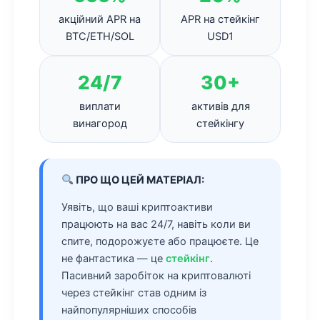
акційний APR на
APR на стейкінг
BTC/ETH/SOL
USD1
24/7
30+
виплати
активів для
винагород
стейкінгу
ПРО ЩО ЦЕЙ МАТЕРІАЛ:
Уявіть, що ваші криптоактиви
працюють на вас 24/7, навіть коли ви
спите, подорожуєте або працюєте. Це
не фантастика — це
стейкінг
.
Пасивний заробіток на криптовалюті
через стейкінг став одним із
найпопулярніших способів