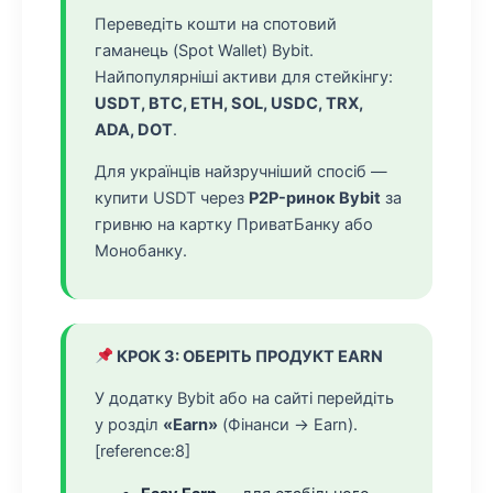
Переведіть кошти на спотовий
гаманець (Spot Wallet) Bybit.
Найпопулярніші активи для стейкінгу:
USDT, BTC, ETH, SOL, USDC, TRX,
ADA, DOT
.
Для українців найзручніший спосіб —
купити USDT через
P2P-ринок Bybit
за
гривню на картку ПриватБанку або
Монобанку.
КРОК 3: ОБЕРІТЬ ПРОДУКТ EARN
У додатку Bybit або на сайті перейдіть
у розділ
«Earn»
(Фінанси → Earn).
[reference:8]