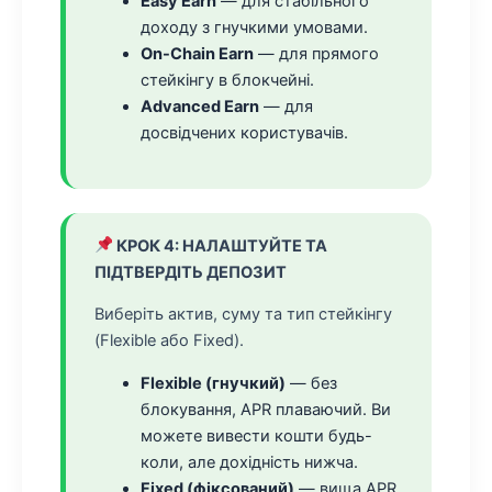
Easy Earn
— для стабільного
доходу з гнучкими умовами.
On-Chain Earn
— для прямого
стейкінгу в блокчейні.
Advanced Earn
— для
досвідчених користувачів.
КРОК 4: НАЛАШТУЙТЕ ТА
ПІДТВЕРДІТЬ ДЕПОЗИТ
Виберіть актив, суму та тип стейкінгу
(Flexible або Fixed).
Flexible (гнучкий)
— без
блокування, APR плаваючий. Ви
можете вивести кошти будь-
коли, але дохідність нижча.
Fixed (фіксований)
— вища APR,