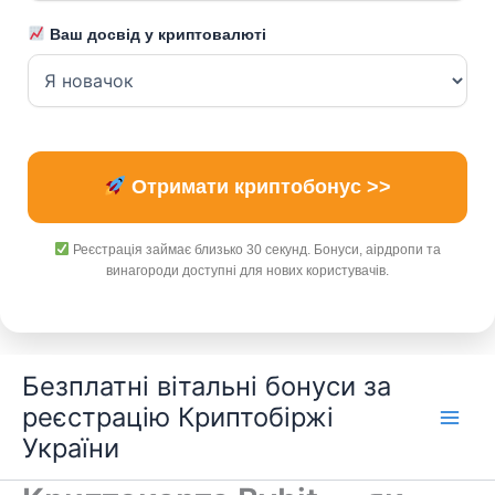
Ваш досвід у криптовалюті
Отримати криптобонус >>
Реєстрація займає близько 30 секунд. Бонуси, аірдропи та
винагороди доступні для нових користувачів.
Перейти
Безплатні вітальні бонуси за
до
реєстрацію Криптобіржі
вмісту
України