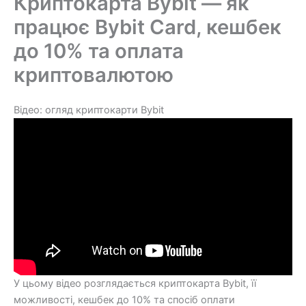
Криптокарта Bybit — як
працює Bybit Card, кешбек
до 10% та оплата
криптовалютою
Відео: огляд криптокарти Bybit
У цьому відео розглядається криптокарта Bybit, її
можливості, кешбек до 10% та спосіб оплати