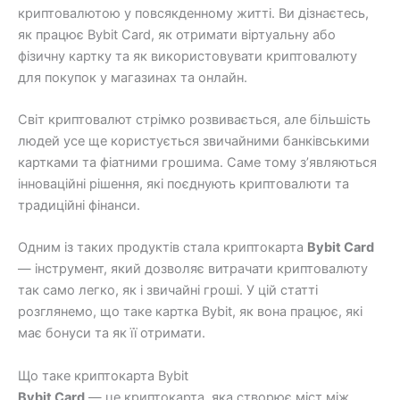
криптовалютою у повсякденному житті. Ви дізнаєтесь,
як працює Bybit Card, як отримати віртуальну або
фізичну картку та як використовувати криптовалюту
для покупок у магазинах та онлайн.
Світ криптовалют стрімко розвивається, але більшість
людей усе ще користується звичайними банківськими
картками та фіатними грошима. Саме тому з’являються
інноваційні рішення, які поєднують криптовалюти та
традиційні фінанси.
Одним із таких продуктів стала криптокарта
Bybit Card
— інструмент, який дозволяє витрачати криптовалюту
так само легко, як і звичайні гроші. У цій статті
розглянемо, що таке картка Bybit, як вона працює, які
має бонуси та як її отримати.
Що таке криптокарта Bybit
Bybit Card
— це криптокарта, яка створює міст між