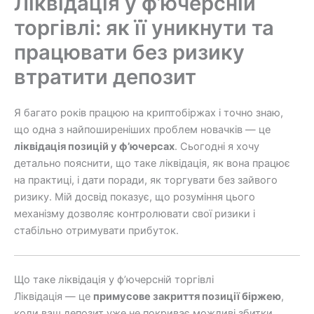
Ліквідація у ф’ючерсній
торгівлі: як її уникнути та
працювати без ризику
втратити депозит
Я багато років працюю на криптобіржах і точно знаю,
що одна з найпоширеніших проблем новачків — це
ліквідація позицій у ф’ючерсах
. Сьогодні я хочу
детально пояснити, що таке ліквідація, як вона працює
на практиці, і дати поради, як торгувати без зайвого
ризику. Мій досвід показує, що розуміння цього
механізму дозволяє контролювати свої ризики і
стабільно отримувати прибуток.
Що таке ліквідація у ф’ючерсній торгівлі
Ліквідація — це
примусове закриття позиції біржею
,
коли ваш депозит уже не покриває можливі збитки.