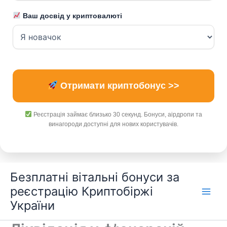
Ваш досвід у криптовалюті
Отримати криптобонус >>
Реєстрація займає близько 30 секунд. Бонуси, аірдропи та
винагороди доступні для нових користувачів.
Перейти
Безплатні вітальні бонуси за
до
реєстрацію Криптобіржі
вмісту
України