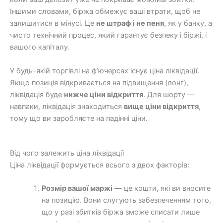
Іншими словами, біржа обмежує ваші втрати, щоб не
залишитися в мінусі. Це
не штраф і не пеня
, як у банку, а
чисто технічний процес, який гарантує безпеку і біржі, і
вашого капіталу.
У будь-якій торгівлі на ф’ючерсах існує ціна ліквідації.
Якщо позиція відкривається на підвищення (лонг),
ліквідація буде
нижче ціни відкриття
. Для шорту —
навпаки, ліквідація знаходиться
вище ціни відкриття
,
тому що ви заробляєте на падінні ціни.
Від чого залежить ціна ліквідації
Ціна ліквідації формується всього з двох факторів:
Розмір вашої маржі
— це кошти, які ви вносите
на позицію. Вони слугують забезпеченням того,
що у разі збитків біржа зможе списати лише