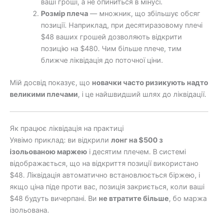
ваші гроші, а не опиниться в мінусі.
Розмір плеча
— множник, що збільшує обсяг
позиції. Наприклад, при десятиразовому плечі
$48 ваших грошей дозволяють відкрити
позицію на $480. Чим більше плече, тим
ближче ліквідація до поточної ціни.
Мій досвід показує, що
новачки часто ризикують надто
великими плечами
, і це найшвидший шлях до ліквідації.
Як працює ліквідація на практиці
Уявімо приклад: ви відкрили
лонг на $500 з
ізольованою маржею
і десятим плечем. В системі
відображається, що на відкриття позиції використано
$48. Ліквідація автоматично встановлюється біржею, і
якщо ціна піде проти вас, позиція закриється, коли ваші
$48 будуть вичерпані. Ви
не втратите більше
, бо маржа
ізольована.