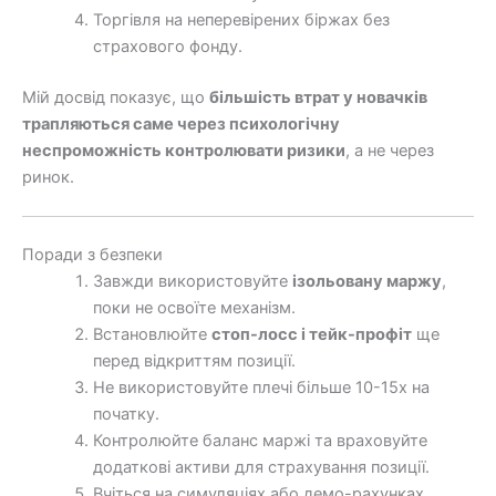
Торгівля на неперевірених біржах без
страхового фонду.
Мій досвід показує, що
більшість втрат у новачків
трапляються саме через психологічну
неспроможність контролювати ризики
, а не через
ринок.
Поради з безпеки
Завжди використовуйте
ізольовану маржу
,
поки не освоїте механізм.
Встановлюйте
стоп-лосс і тейк-профіт
ще
перед відкриттям позиції.
Не використовуйте плечі більше 10-15х на
початку.
Контролюйте баланс маржі та враховуйте
додаткові активи для страхування позиції.
Вчіться на симуляціях або демо-рахунках