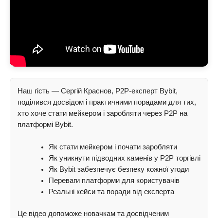
Наш гість — Сергій Краснов, P2P-експерт Bybit,
поділився досвідом і практичними порадами для тих,
хто хоче стати мейкером і заробляти через P2P на
платформі Bybit.
Як стати мейкером і почати заробляти
Як уникнути підводних каменів у P2P торгівлі
Як Bybit забезпечує безпеку кожної угоди
Переваги платформи для користувачів
Реальні кейси та поради від експерта
Це відео допоможе новачкам та досвідченим