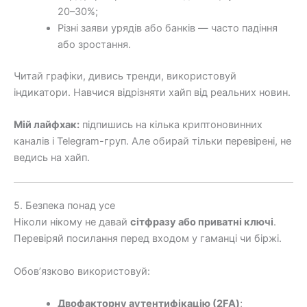
20–30%;
Різні заяви урядів або банків — часто падіння
або зростання.
Читай графіки, дивись тренди, використовуй
індикатори. Навчися відрізняти хайп від реальних новин.
Мій лайфхак:
підпишись на кілька криптоновинних
каналів і Telegram-груп. Але обирай тільки перевірені, не
ведись на хайп.
5. Безпека понад усе
Ніколи нікому не давай
сітфразу або приватні ключі
.
Перевіряй посилання перед входом у гаманці чи біржі.
Обов’язково використовуй:
Двофакторну аутентифікацію (2FA)
;