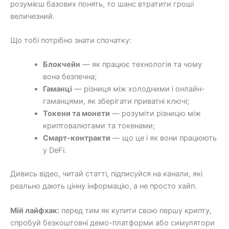
розумієш базових понять, то шанс втратити гроші
величезний.
Що тобі потрібно знати спочатку:
Блокчейн
— як працює технологія та чому
вона безпечна;
Гаманці
— різниця між холодними і онлайн-
гаманцями, як зберігати приватні ключі;
Токени та монети
— розуміти різницю між
криптовалютами та токенами;
Смарт-контракти
— що це і як вони працюють
у DeFi.
Дивись відео, читай статті, підписуйся на канали, які
реально дають цінну інформацію, а не просто хайп.
Мій лайфхак:
перед тим як купити свою першу крипту,
спробуй безкоштовні демо-платформи або симулятори