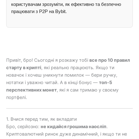
користувачам зрозуміти, як ефективно та безпечно
працювати з P2P на Bybit.
Привіт, бро! Сьогодні я розкажу тобі
все про 10 правил
старту в крипті
, які реально працюють. Якщо ти
новачок і хочеш уникнути помилок — бери ручку,
нотатки і уважно читай. А в кінці бонус —
топ-5
перспективних монет
, які я сам тримаю у своєму
портфелі.
1. Вчися перед тим, як вкладати
Бро, серйозно:
не кидайся грошима наосліп
.
Криптовалютний ринок дуже динамічний, і якщо ти не