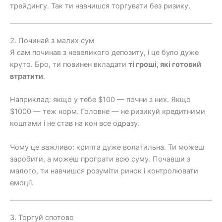
трейдингу. Так ти навчишся торгувати без ризику.
2. Починай з малих сум
Я сам починав з невеликого депозиту, і це було дуже
круто. Бро, ти повинен вкладати
ті гроші, які готовий
втратити
.
Наприклад: якщо у тебе $100 — почни з них. Якщо
$1000 — теж норм. Головне — не ризикуй кредитними
коштами і не став на кон все одразу.
Чому це важливо: крипта дуже волатильна. Ти можеш
заробити, а можеш програти всю суму. Почавши з
малого, ти навчишся розуміти ринок і контролювати
емоції.
3. Торгуй спотово