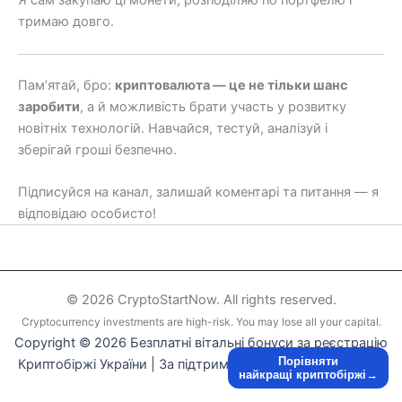
Я сам закупаю ці монети, розподіляю по портфелю і
тримаю довго.
Пам’ятай, бро:
криптовалюта — це не тільки шанс
заробити
, а й можливість брати участь у розвитку
новітніх технологій. Навчайся, тестуй, аналізуй і
зберігай гроші безпечно.
Підписуйся на канал, залишай коментарі та питання — я
відповідаю особисто!
© 2026 CryptoStartNow. All rights reserved.
Cryptocurrency investments are high-risk. You may lose all your capital.
Copyright © 2026 Безплатні вітальні бонуси за реєстрацію
Порівняти
Криптобіржі України | За підтримки
WordPress тема Astra
найкращі криптобіржі→