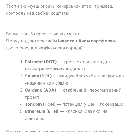
Так ти знижуєш ризики хакерських атак і тримаєш
контроль над своїми коштами.
Бонус: топ-5 перспективних монет
Я хочу поділитися своїм
інвестиційним портфелем
цього року (це не фінансова порада):
Polkadot (DOT)
— крута екосистема для
децентралізованих додатків;
Solana (SOL)
— швидка блокчейн-платформа з
низькими комісіями;
Cardano (ADA)
— стабільний і перспективний
проект;
Toncoin (TON)
— потенціал у DeFi і токенізації;
Ethereum (ETH)
— класика, без якої не
обійтись.