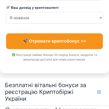
Ваш досвід у криптовалюті
Отримати криптобонус >>
Реєстрація займає близько 30 секунд. Бонуси, аірдропи та
винагороди доступні для нових користувачів.
Перейти
Безплатні вітальні бонуси за
до
реєстрацію Криптобіржі
вмісту
України