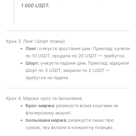
1 000 USDT.
Крок 3. Лонг і Шорт позиції
Лонг:
очікуєте зростання ціни. Приклад: купили
по 10 USDT, продали по 20 USDT — прибуток.
Шорт:
очікуєте падіння ціни. Приклад: відкрили
Шорт по 3 USDT, закрили по 2 USDT —
прибуток на падінні.
Крок 4. Маржа: крос vs ізольована
Крос-маржа:
ризикуєте всіма коштами на
ф’ючерсному акаунті.
Ізольована маржа:
ризикуєте лише тією
сумою, яку вклали в конкретну позицію.