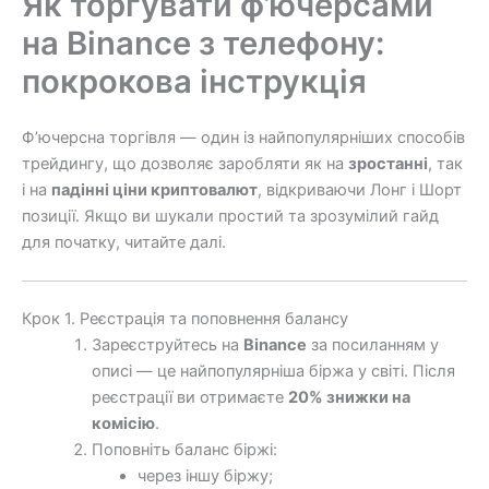
Як торгувати ф’ючерсами
на Binance з телефону:
покрокова інструкція
Ф’ючерсна торгівля — один із найпопулярніших способів
трейдингу, що дозволяє заробляти як на
зростанні
, так
і на
падінні ціни криптовалют
, відкриваючи Лонг і Шорт
позиції. Якщо ви шукали простий та зрозумілий гайд
для початку, читайте далі.
Крок 1. Реєстрація та поповнення балансу
Зареєструйтесь на
Binance
за посиланням у
описі — це найпопулярніша біржа у світі. Після
реєстрації ви отримаєте
20% знижки на
комісію
.
Поповніть баланс біржі:
через іншу біржу;