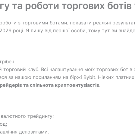
гу та роботи торгових ботів 
м роботи з торговими ботами, показати реальні результ
2026 році. Я пишу від першої особи, тому тут ви знайде
трібен
 торговий клуб. Всі налаштування моїх торгових ботів 
еся за нашою посиланням на біржі Bybit. Ніяких платни
рейдерів та спільнота криптоентузіастів
.
овалютного трейдингу;
од;
авління депозитами.