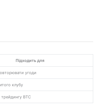
Підходить для
 повторювати угоди
итого клубу
 трейдингу BTC