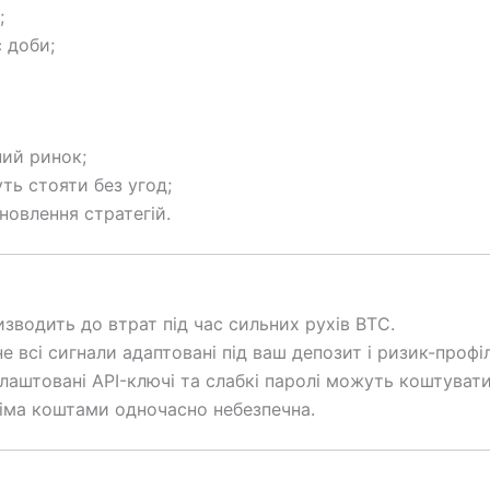
;
 доби;
ий ринок;
ть стояти без угод;
новлення стратегій.
зводить до втрат під час сильних рухів BTC.
не всі сигнали адаптовані під ваш депозит і ризик-профіл
лаштовані API-ключі та слабкі паролі можуть коштувати
сіма коштами одночасно небезпечна.