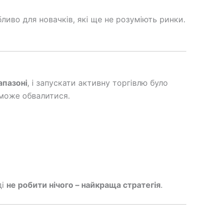
ливо для новачків, які ще не розуміють ринки.
апазоні
, і запускати активну торгівлю було
 може обвалитися.
ді
не робити нічого – найкраща стратегія
.