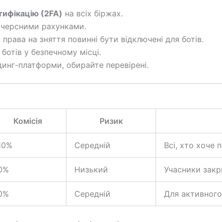
ифікацію (2FA)
на всіх біржах.
ючерсними рахунками.
права на зняття повинні бути відключені для ботів.
 ботів у безпечному місці.
динг-платформи, обирайте перевірені.
Комісія
Ризик
10%
Середній
Всі, хто хоче
0%
Низький
Учасники закр
0%
Середній
Для активного