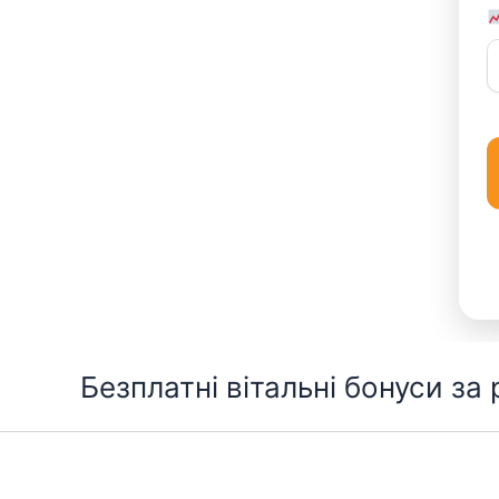
Перейти
Безплатні вітальні бонуси за
до
вмісту