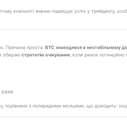
тому ком’юніті значно підвищує успіх у трейдингу, особ
ою. Причина проста:
BTC знаходився в нестабільному ді
ди обираю
стратегію очікування
, коли ринок потенційно
 разів
у, порівняно з попередніми місяцями, що доводить: іно