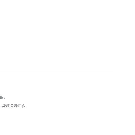
ь.
 депозиту.