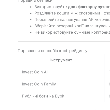
Поради з безпеки
Використовуйте
двохфакторну аутент
Розділяйте кошти між спотовими і ф’
Перевіряйте налаштування API-ключів: 
Зберігайте резервні копії налаштувань
Не використовуйте сумнівні копітрей
Порівняння способів копітрейдингу
Інструмент
Invest Coin AI
Invest Coin Family
Публічні боти на Bybit