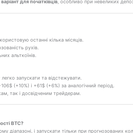
 варіант для початківців
, особливо при невеликих депо
користовую останні кілька місяців.
озованість рухів.
них альткоїнів.
 легко запускати та відстежувати.
+106$ (+10%) і +61$ (+6%) за аналогічний період.
ам, так і досвідченим трейдерам.
ності BTC?
му діапазоні, і запускати тільки при прогнозованих ко