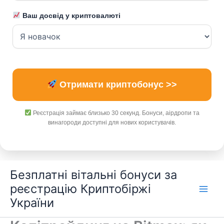
Ваш досвід у криптовалюті
Отримати криптобонус >>
Реєстрація займає близько 30 секунд. Бонуси, аірдропи та
винагороди доступні для нових користувачів.
Перейти
Безплатні вітальні бонуси за
до
реєстрацію Криптобіржі
вмісту
України