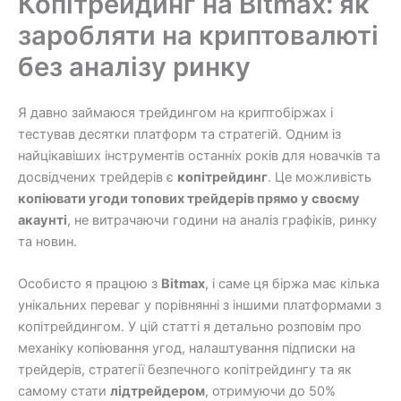
Копітрейдинг на Bitmax: як
заробляти на криптовалюті
без аналізу ринку
Я давно займаюся трейдингом на криптобіржах і
тестував десятки платформ та стратегій. Одним із
найцікавіших інструментів останніх років для новачків та
досвідчених трейдерів є
копітрейдинг
. Це можливість
копіювати угоди топових трейдерів прямо у своєму
акаунті
, не витрачаючи години на аналіз графіків, ринку
та новин.
Особисто я працюю з
Bitmax
, і саме ця біржа має кілька
унікальних переваг у порівнянні з іншими платформами з
копітрейдингом. У цій статті я детально розповім про
механіку копіювання угод, налаштування підписки на
трейдерів, стратегії безпечного копітрейдингу та як
самому стати
лідтрейдером
, отримуючи до 50%