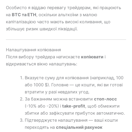
Особисто я віддаю перевагу трейдерам, які працюють
на
BTC та ETH
, оскільки альткоїни з малою
капіталізацією часто мають високі коливання, що
збільшує ризик швидкої ліквідації.
Налаштування копіювання
Після вибору трейдера натискаєте
копіювати
і
відкривається вікно налаштувань:
Вказуєте суму для копіювання (наприклад, 100
або 1000 $). Головне — це кошти, які ви готові
втратити у разі невдалих угод.
За бажанням можна встановити
стоп-лосс
(-10% або -20%) і
take-profit
, щоб обмежити
збитки або зафіксувати прибуток автоматично.
Підтверджуєте налаштування — ваші кошти
переходять на
спеціальний рахунок