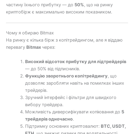
частину їхнього прибутку — до
50%
, що на ринку
криптобірж є максимально високим показником.
Чому я обираю Bitmax
На ринку є кілька бірж з копітрейдингом, але я віддаю
перевагу
Bitmax
через:
Високий відсоток прибутку для лідтрейдерів
— до 50% від підписників.
Функцію зворотнього копітрейдингу
, що
дозволяє заробляти навіть на помилках інших
трейдерів.
Зручний інтерфейс і фільтри для швидкого
вибору трейдера.
Можливість диверсифікувати копіювання до
5
трейдерів одночасно
.
Підтримку основних криптовалют:
BTC, USDT,
ETH
, що знижує ризики при волатильності