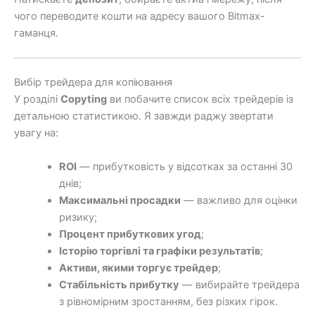
чого переводите кошти на адресу вашого Bitmax-
гаманця.
Вибір трейдера для копіювання
У розділі
Copyting
ви побачите список всіх трейдерів із
детальною статистикою. Я завжди раджу звертати
увагу на:
ROI
— прибутковість у відсотках за останні 30
днів;
Максимальні просадки
— важливо для оцінки
ризику;
Процент прибуткових угод
;
Історію торгівлі та графіки результатів
;
Активи, якими торгує трейдер
;
Стабільність прибутку
— вибирайте трейдера
з рівномірним зростанням, без різких гірок.