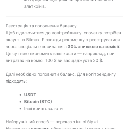
альткоїнів.
Реєстрація та поповнення балансу
Щоб підключитися до копітрейдингу, спочатку потрібен
акаунт на Bitmax. Я завжди рекомендую реєструватися
через спеціальне посилання з
30% знижкою на комісії
.
Це суттєво економить ваші кошти — наприклад, при
витратах на комісії 100 $ ви заощаджуєте 30 $.
Далі необхідно поповнити баланс. Для копітрейдингу
підходять:
USDT
Bitcoin (BTC)
Інші криптовалюти
Найзручніший спосіб — переказ з іншої біржі.
Натискаєте
депозит
, обираєте актив і мережу, після