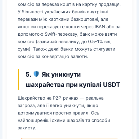
комісію за переказ коштів на картку продавця.
У більшості українських банків внутрішні
перекази між картками безкоштовні, але
якщо ви переказуєте кошти через IBAN або за
допомогою Swift-переказу, банк може взяти
комісію (зазвичай невелику, до 0.5-1% від
суми). Також деякі банки можуть стягувати
комісію за конвертацію валюти.
5.
Як уникнути
шахрайства при купівлі USDT
Шахрайство на P2P-ринках — реальна
загроза, але її легко уникнути, якщо
дотримуватися простих правил. Ось
найпоширеніші схеми шахраїв та способи
захисту.