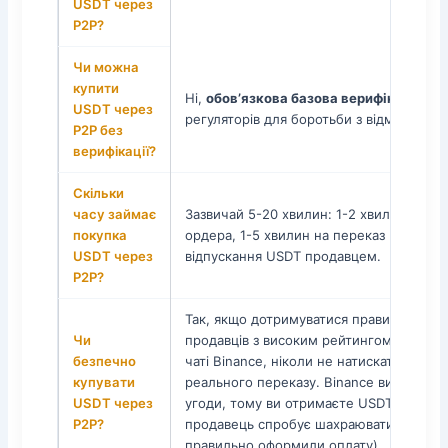
USDT через
P2P?
Чи можна
купити
Ні,
обов’язкова базова верифікація (K
USDT через
регуляторів для боротьби з відмивання
P2P без
верифікації?
Скільки
часу займає
Зазвичай 5-20 хвилин: 1-2 хвилини на 
покупка
ордера, 1-5 хвилин на переказ грошей, 
USDT через
відпускання USDT продавцем.
P2P?
Так, якщо дотримуватися правил безпек
Чи
продавців з високим рейтингом, спілкув
безпечно
чаті Binance, ніколи не натискати «Я оп
купувати
реального переказу. Binance виступає 
USDT через
угоди, тому ви отримаєте USDT, навіть
P2P?
продавець спробує шахраювати (але ті
правильно оформили оплату).