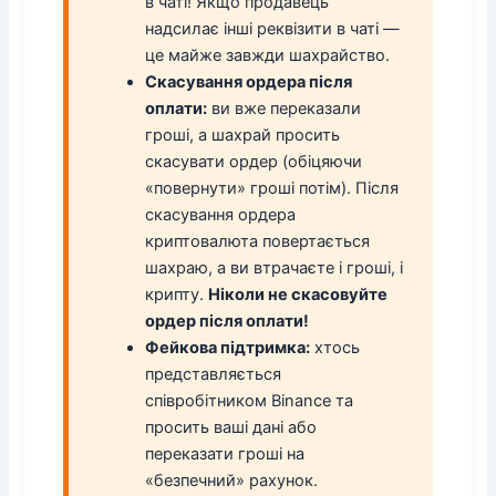
в чаті! Якщо продавець
надсилає інші реквізити в чаті —
це майже завжди шахрайство.
Скасування ордера після
оплати:
ви вже переказали
гроші, а шахрай просить
скасувати ордер (обіцяючи
«повернути» гроші потім). Після
скасування ордера
криптовалюта повертається
шахраю, а ви втрачаєте і гроші, і
крипту.
Ніколи не скасовуйте
ордер після оплати!
Фейкова підтримка:
хтось
представляється
співробітником Binance та
просить ваші дані або
переказати гроші на
«безпечний» рахунок.