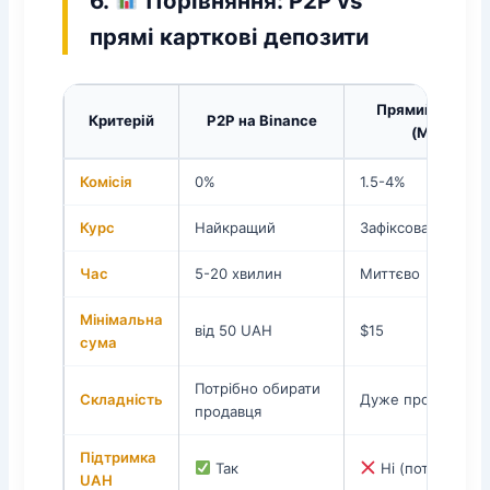
6.
Порівняння: P2P vs
прямі карткові депозити
Прямий картко
Критерій
P2P на Binance
(Mercuryo,
Комісія
0%
1.5-4%
Курс
Найкращий
Зафіксований пр
Час
5-20 хвилин
Миттєво
Мінімальна
від 50 UAH
$15
сума
Потрібно обирати
Складність
Дуже просто
продавця
Підтримка
Так
Ні (потрібна US
UAH