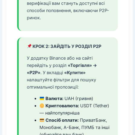
верифікації вам стануть доступні всі
способи поповнення, включаючи P2P-
ринок.
КРОК 2: ЗАЙДІТЬ У РОЗДІЛ P2P
У додатку Binance або на сайті
перейдіть у розділ
«Торгівля» →
«P2P»
. У вкладці
«Купити»
налаштуйте фільтри для пошуку
оптимальної пропозиції:
Валюта:
UAH (гривня)
Криптовалюта:
USDT (Tether)
— найпопулярніша
Спосіб оплати:
ПриватБанк,
Монобанк, А-Банк, ПУМБ та інші
(обирайте ваш банк)