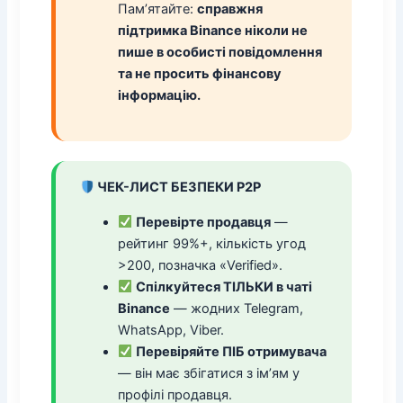
Пам’ятайте:
справжня
підтримка Binance ніколи не
пише в особисті повідомлення
та не просить фінансову
інформацію.
ЧЕК-ЛИСТ БЕЗПЕКИ P2P
Перевірте продавця
—
рейтинг 99%+, кількість угод
>200, позначка «Verified».
Спілкуйтеся ТІЛЬКИ в чаті
Binance
— жодних Telegram,
WhatsApp, Viber.
Перевіряйте ПІБ отримувача
— він має збігатися з ім’ям у
профілі продавця.