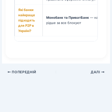
Які банки
найкраще
Монобанк та ПриватБанк
— найкращий 
підходять
рідше за все блокуют
для P2P в
Україні?
ПОПЕРЕДНІЙ
ДАЛІ