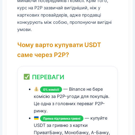
минаючи посередників і комісії. Крім того,
курс на P2P зазвичай вигідніший, ніж у
карткових провайдерів, адже продавці
конкурують між собою, пропонуючи вигідні
умови.
Чому варто купувати USDT
саме через P2P?
ПЕРЕВАГИ
— Binance не бере
0% комісії
комісію за P2P-угоди для покупців.
Це одна з головних переваг P2P-
ринку.
— купуйте
Пряма підтримка гривні
USDT за гривню з картки
ПриватБанку, Монобанку, А-Банку,