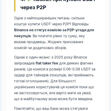
через P2P
Одне з найпоширеніших питань: скільки
коштує купити USDT через P2P? Відповідь:
Binance не стягує комісію за P2P-угоди для
покупців
. Ви платите рівно ту суму, яку
вказав продавець. Жодних прихованих
комісій чи додаткових зборів.
Однак є один нюанс: з 2025 року Binance
запровадив
flat taker fee
для деяких фіатних
ринків. Це комісія в розмірі 0.06-0.08 USDT за
ордер для тейкерів (покупців, які приймають
готові оголошення). Для більшості
українських користувачів ця комісія поки що
не застосовується, але варто мати на увазі,
що в майбутньому вона може бути введена.
Пам’ятайте, що ваш банк може стягувати