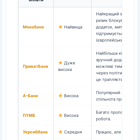
Найкращий вибір — м
ризик блокування, з
Монобанк
Найвища
додаток, миттєві пер
підтримується перека
(європейський станда
Найбільша кількість 
зручний додаток Прив
Дуже
ПриватБанк
можливі тимчасові б
висока
через політику безпе
це трапляється рідко
Популярний варіант, 
А-Банк
Висока
спільнота продавців.
Багато пропозицій, с
ПУМБ
Висока
робота.
Укрсиббанк
Середня
Працює, але менше 