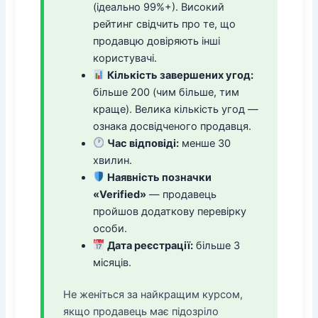
(ідеально 99%+). Високий
рейтинг свідчить про те, що
продавцю довіряють інші
користувачі.
Кількість завершених угод:
більше 200 (чим більше, тим
краще). Велика кількість угод —
ознака досвідченого продавця.
Час відповіді:
менше 30
хвилин.
Наявність позначки
«Verified»
— продавець
пройшов додаткову перевірку
особи.
Дата реєстрації:
більше 3
місяців.
Не женіться за найкращим курсом,
якщо продавець має підозріло