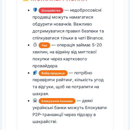
— недобросовісні
Шахрайство
продавці можуть намагатися
обдурити новачків. Важливо
дотримуватися правил безпеки та
спілкуватися тільки в чаті Binance.
— операція займає 5-20
Час
хвилин, на відміну від миттєвої
покупки через карткового
провайдера.
— потрібно
Вибір продавця
перевіряти рейтинг, кількість угод
та відгуки, щоб не потрапити на
шахрая.
— деякі
Блокування банками
українські банки можуть блокувати
P2P-транзакції через підозру в
шахрайстві.