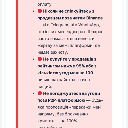
оплату.
Ніколи не спілкуйтесь з
продавцем поза чатом Binance
— ні в Telegram, ні в WhatsApp,
ні в інших месенджерах. Шахраї
часто намагаються вивести
жертву за межі платформи, де
немає захисту.
Не купуйте у продавців з
рейтингом нижче 95% або з
кількістю угод менше 100
—
ризик шахрайства значно
вищий.
Не погоджуйтеся на угоди
поза P2P-платформою
— будь-
яка пропозиція «перекажи мені
напряму, без блокування
крипти» — це 100%
шахрайство.