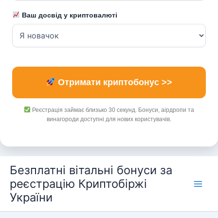
Ваш досвід у криптовалюті
Отримати криптобонус >>
Реєстрація займає близько 30 секунд. Бонуси, аірдропи та
винагороди доступні для нових користувачів.
Перейти
Безплатні вітальні бонуси за
до
реєстрацію Криптобіржі
вмісту
України