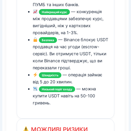
ПУМБ та інших банків.
— конкуренція
Найкращий курс
між продавцями забезпечує курс,
вигідніший, ніж у карткових
провайдерів, на 1-3%.
— Binance блокує USDT
Безпека
продавця на час угоди (escrow-
сервіс). Ви отримуєте USDT, тільки
коли Binance підтверджує, що ви
переказали гроші.
— операція займає
Швидкість
від 5 до 20 хвилин.
— можна
Низький поріг входу
купити USDT навіть на 50-100
гривень.
МОЖЛИВІ РИЗИКИ