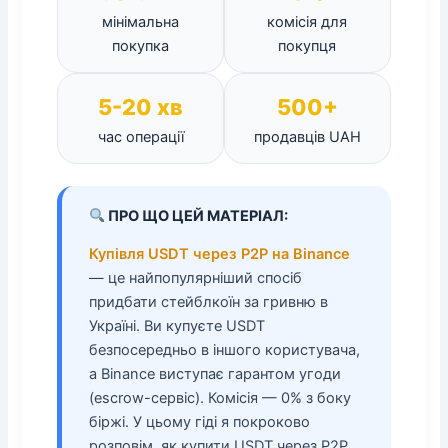
мінімальна
комісія для
покупка
покупця
5-20 хв
500+
час операції
продавців UAH
ПРО ЩО ЦЕЙ МАТЕРІАЛ:
Купівля USDT через P2P на Binance
— це найпопулярніший спосіб
придбати стейблкоїн за гривню в
Україні. Ви купуєте USDT
безпосередньо в іншого користувача,
а Binance виступає гарантом угоди
(escrow-сервіс). Комісія — 0% з боку
біржі. У цьому гіді я покроково
розповім, як купити USDT через P2P