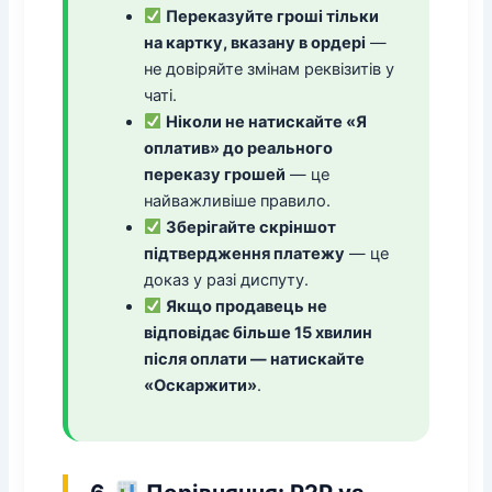
Переказуйте гроші тільки
на картку, вказану в ордері
—
не довіряйте змінам реквізитів у
чаті.
Ніколи не натискайте «Я
оплатив» до реального
переказу грошей
— це
найважливіше правило.
Зберігайте скріншот
підтвердження платежу
— це
доказ у разі диспуту.
Якщо продавець не
відповідає більше 15 хвилин
після оплати — натискайте
«Оскаржити»
.