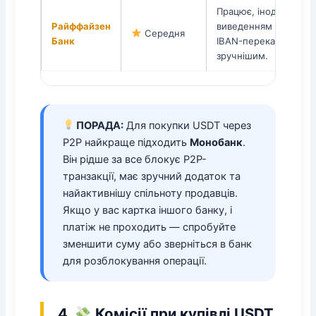
Працює, іноді бувают
Райффайзен
виведенням коштів. 
Середня
Банк
IBAN-переказів може
зручнішим.
ПОРАДА:
Для покупки USDT через
P2P найкраще підходить
Монобанк
.
Він рідше за все блокує P2P-
транзакції, має зручний додаток та
найактивнішу спільноту продавців.
Якщо у вас картка іншого банку, і
платіж не проходить — спробуйте
зменшити суму або зверніться в банк
для розблокування операції.
4.
Комісії при купівлі USDT