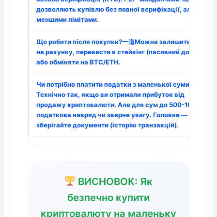
дозволяють купівлю без повної верифікації, але з
меншими лімітами.
Що робити після покупки?一道Можна залишити USDT
на рахунку, перевести в стейкінг (пасивний дохід),
або обміняти на BTC/ETH.
Чи потрібно платити податки з маленької суми?一道
Технічно так, якщо ви отримали прибуток від
продажу криптовалюти. Але для сум до 500-1000 грн
податкова навряд чи зверне увагу. Головне —
зберігайте документи (історію транзакцій).
ВИСНОВОК: Як
безпечно купити
криптовалюту на маленьку