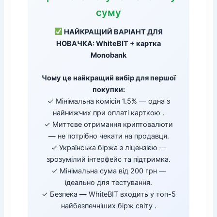
суму
НАЙКРАЩИЙ ВАРІАНТ ДЛЯ
НОВАЧКА: WhiteBIT + картка
Monobank
Чому це найкращий вибір для першої
покупки:
✓ Мінімальна комісія 1.5% — одна з
найнижчих при оплаті карткою .
✓ Миттєве отримання криптовалюти
— не потрібно чекати на продавця.
✓ Українська біржа з ліцензією —
зрозумілий інтерфейс та підтримка.
✓ Мінімальна сума від 200 грн —
ідеально для тестування.
✓ Безпека — WhiteBIT входить у топ-5
найбезпечніших бірж світу .