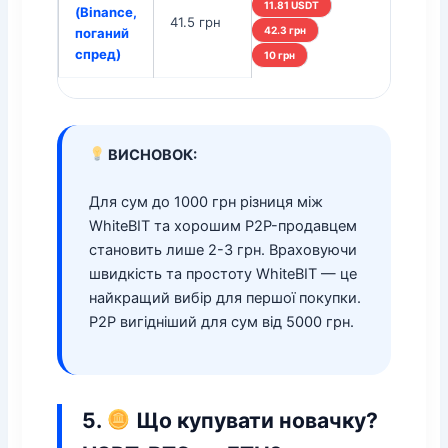
11.81 USDT
(Binance,
41.5 грн
42.3 грн
поганий
спред)
10 грн
ВИСНОВОК:
Для сум до 1000 грн різниця між
WhiteBIT та хорошим P2P-продавцем
становить лише 2-3 грн. Враховуючи
швидкість та простоту WhiteBIT — це
найкращий вибір для першої покупки.
P2P вигідніший для сум від 5000 грн.
5.
Що купувати новачку?