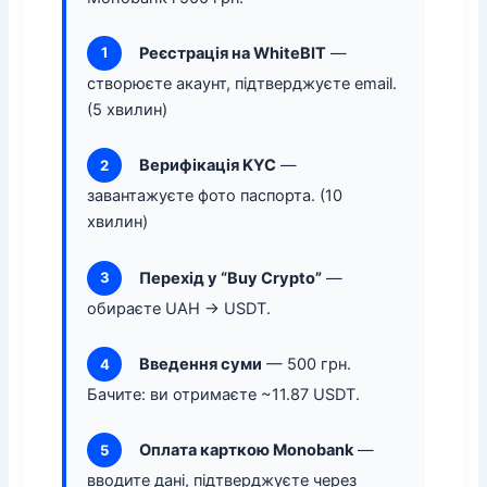
Реєстрація на WhiteBIT
—
1
створюєте акаунт, підтверджуєте email.
(5 хвилин)
Верифікація KYC
—
2
завантажуєте фото паспорта. (10
хвилин)
Перехід у “Buy Crypto”
—
3
обираєте UAH → USDT.
Введення суми
— 500 грн.
4
Бачите: ви отримаєте ~11.87 USDT.
Оплата карткою Monobank
—
5
вводите дані, підтверджуєте через