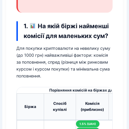
1.
На якій біржі найменші
комісії для маленьких сум?
Для покупки криптовалюти на невелику суму
(до 1000 грн) найважливіші фактори: комісія
за поповнення, спред (різниця між ринковим
курсом і курсом покупки) та мінімальна сума
поповнення.
Порівняння комісій на біржах для покуп
Спосіб
Комісія
Мініма
Біржа
купівлі
(приблизно)
сум
1.5% (UAH)