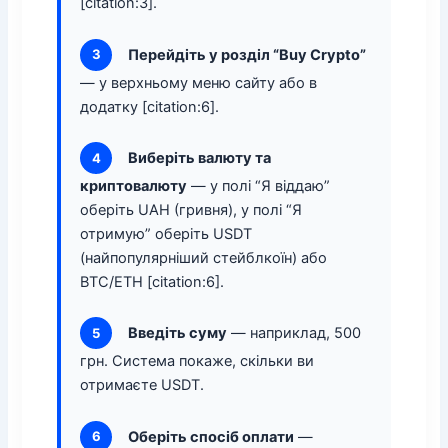
[citation:3].
Перейдіть у розділ “Buy Crypto”
3
— у верхньому меню сайту або в
додатку [citation:6].
Виберіть валюту та
4
криптовалюту
— у полі “Я віддаю”
оберіть UAH (гривня), у полі “Я
отримую” оберіть USDT
(найпопулярніший стейблкоїн) або
BTC/ETH [citation:6].
Введіть суму
— наприклад, 500
5
грн. Система покаже, скільки ви
отримаєте USDT.
Оберіть спосіб оплати
—
6