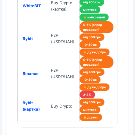
Buy Crypto
від 200 грн
WhiteBIT
(картка)
миттєво
найкращий
0-1% (спред
продавця)
P2P
від 300 грн
Bybit
(USDT/UAH)
10-30 хв
дуже добре
0-1% (спред
продавця)
P2P
від 400 грн
Binance
(USDT/UAH)
10-30 хв
дуже добре
2-3%
Bybit
від 500 грн
Buy Crypto
(картка)
миттєво
дорого