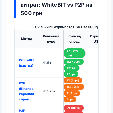
витрат: WhiteBIT vs P2P на
500 грн
Скільки ви отримаєте USDT за 500 грн (реал
Ринковий
Комісія/
Отримано
Метод
курс
спред
USDT
1.5% (7.5
грн)
WhiteBIT
11.87 USDT
41.5 грн
(картка)
42.1 грн
7.5 грн
1% (5 грн)
P2P
11.93 USDT
(Binance,
41.5 грн
41.9 грн
хороший
спред)
5 грн
2% (10 грн)
P2P