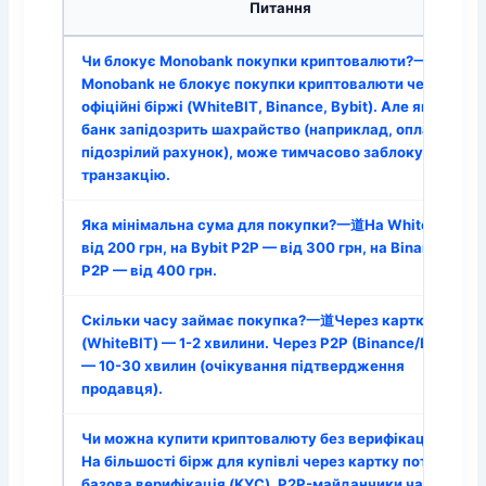
Питання
Чи блокує Monobank покупки криптовалюти?一道
Monobank не блокує покупки криптовалюти через
офіційні біржі (WhiteBIT, Binance, Bybit). Але якщо
банк запідозрить шахрайство (наприклад, оплата на
підозрілий рахунок), може тимчасово заблокувати
транзакцію.
Яка мінімальна сума для покупки?一道На WhiteBIT —
від 200 грн, на Bybit P2P — від 300 грн, на Binance
P2P — від 400 грн.
Скільки часу займає покупка?一道Через картку
(WhiteBIT) — 1-2 хвилини. Через P2P (Binance/Bybit)
— 10-30 хвилин (очікування підтвердження
продавця).
Чи можна купити криптовалюту без верифікації?一道
На більшості бірж для купівлі через картку потрібна
базова верифікація (KYC). P2P-майданчики часто