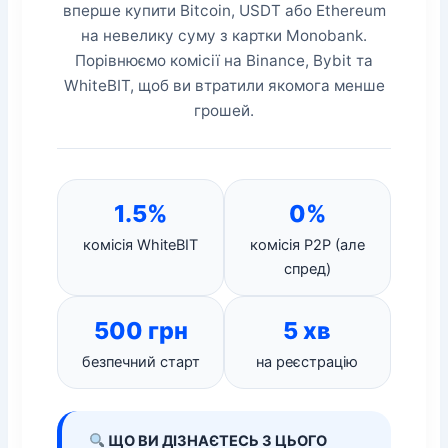
вперше купити Bitcoin, USDT або Ethereum
на невелику суму з картки Monobank.
Порівнюємо комісії на Binance, Bybit та
WhiteBIT, щоб ви втратили якомога менше
грошей.
1.5%
0%
комісія WhiteBIT
комісія P2P (але
спред)
500 грн
5 хв
безпечний старт
на реєстрацію
ЩО ВИ ДІЗНАЄТЕСЬ З ЦЬОГО