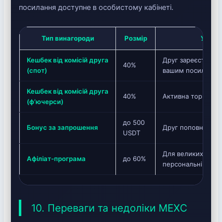
посилання доступне в особистому кабінеті.
Тип винагороди
Розмір
Умови
Кешбек від комісій друга
Друг зареєстрував
40%
(спот)
вашим посилання
Кешбек від комісій друга
40%
Активна торгівля
(ф’ючерси)
до 500
Бонус за запрошення
Друг поповнив ві
USDT
Для великих обсяг
Афіліат-програма
до 60%
персональні умов
10. Переваги та недоліки MEXC