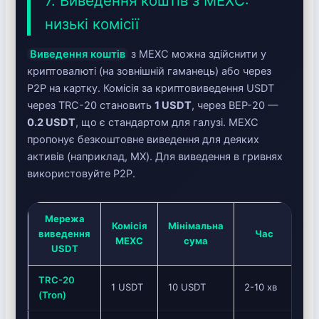
7. Виведення коштів з MEXC:
низькі комісії
Виведення коштів
з MEXC можна здійснити у
криптовалюті (на зовнішній гаманець) або через
P2P на картку. Комісія за криптовиведення USDT
через TRC-20 становить
1 USDT
, через BEP-20 —
0.2 USDT
, що є стандартом для галузі. MEXC
пропонує безкоштовне виведення для деяких
активів (наприклад, MX). Для виведення в гривнях
використовуйте P2P.
Мережа
Комісія
Мінімальна
виведення
Час
Ре
MEXC
сума
USDT
TRC-20
1 USDT
10 USDT
2-10 хв
(Tron)
Оп