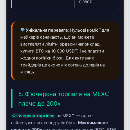
0.080%
Унікальна перевага:
Нульові комісії для
мейкерів означають, що ви можете
виставляти лімітні ордери (наприклад,
купити BTC на 10 000 USDT) і не платити
жодної копійки біржі. Для активних
трейдерів це економія сотень доларів на
місяць.
5. Ф’ючерсна торгівля на MEXC:
плече до 200x
Ф’ючерсна торгівля
на MEXC — одна з
найпотужніших серед усіх бірж.
Максимальне
плече до 200x
на основних контрактах (BTC, ETH)