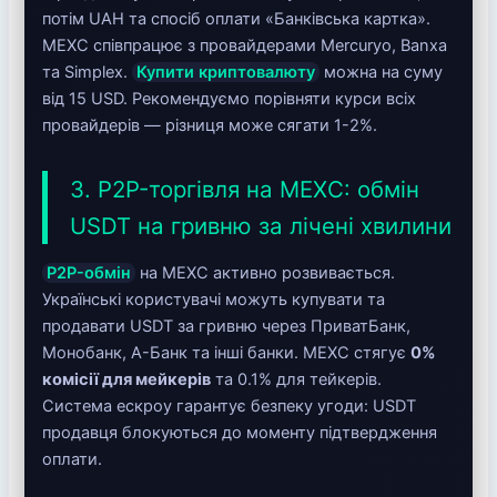
потім UAH та спосіб оплати «Банківська картка».
MEXC співпрацює з провайдерами Mercuryo, Banxa
та Simplex.
Купити криптовалюту
можна на суму
від 15 USD. Рекомендуємо порівняти курси всіх
провайдерів — різниця може сягати 1-2%.
3. P2P-торгівля на MEXC: обмін
USDT на гривню за лічені хвилини
P2P-обмін
на MEXC активно розвивається.
Українські користувачі можуть купувати та
продавати USDT за гривню через ПриватБанк,
Монобанк, А-Банк та інші банки. MEXC стягує
0%
комісії для мейкерів
та 0.1% для тейкерів.
Система ескроу гарантує безпеку угоди: USDT
продавця блокуються до моменту підтвердження
оплати.