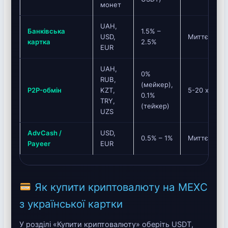
монет
UAH,
Банківська
1.5% –
USD,
Миттєво
картка
2.5%
EUR
UAH,
0%
RUB,
(мейкер),
P2P-обмін
KZT,
5-20 хв
0.1%
TRY,
(тейкер)
UZS
AdvCash /
USD,
0.5% – 1%
Миттєво
Payeer
EUR
Як купити криптовалюту на MEXC
з української картки
У розділі «Купити криптовалюту» оберіть USDT,