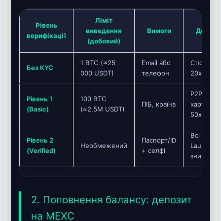
Ліміт
Рівень
виведення
Вимоги
Доступ
верифікації
(добовий)
1 BTC (≈25
Email або
Спот, ф’
Без KYC
000 USDT)
телефон
20x, кри
P2P, купі
Рівень 1
100 BTC
ПІБ, країна
картку, 
(Basic)
(≈2.5M USDT)
50x
Всі проду
Рівень 2
Паспорт/ID
Необмежений
Launchpad
(Verified)
+ селфі
знижені к
2. Поповнення балансу: депозит
на MEXC