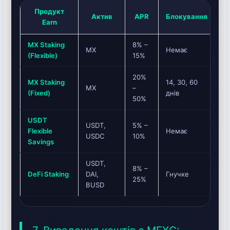
Продукт
Актив
APR
Блокування
Earn
MX Staking
8% –
М
MX
Немає
(Flexible)
15%
зн
20%
Н
MX Staking
14, 30, 60
MX
–
до
(Fixed)
днів
50%
р
USDT
USDT,
5% –
Зн
Flexible
Немає
USDC
10%
к
Savings
USDT,
Ін
8% –
DeFi Staking
DAI,
Гнучке
п
25%
BUSD
De