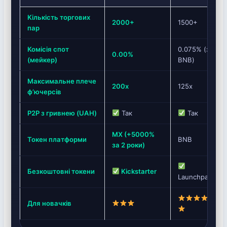
Кількість торгових
2000+
1500+
пар
Комісія спот
0.075% (з
0.00%
(мейкер)
BNB)
Максимальне плече
200x
125x
ф’ючерсів
P2P з гривнею (UAH)
Так
Так
MX (+5000%
Токен платформи
BNB
за 2 роки)
Безкоштовні токени
Kickstarter
Launchpad
Для новачків