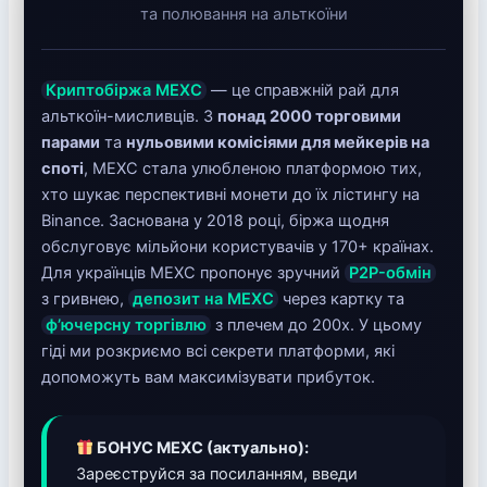
та полювання на альткоїни
Криптобіржа MEXC
— це справжній рай для
альткоїн-мисливців. З
понад 2000 торговими
парами
та
нульовими комісіями для мейкерів на
споті
, MEXC стала улюбленою платформою тих,
хто шукає перспективні монети до їх лістингу на
Binance. Заснована у 2018 році, біржа щодня
обслуговує мільйони користувачів у 170+ країнах.
Для українців MEXC пропонує зручний
P2P-обмін
з гривнею,
депозит на MEXC
через картку та
ф’ючерсну торгівлю
з плечем до 200x. У цьому
гіді ми розкриємо всі секрети платформи, які
допоможуть вам максимізувати прибуток.
БОНУС MEXC (актуально):
Зареєструйся за посиланням, введи