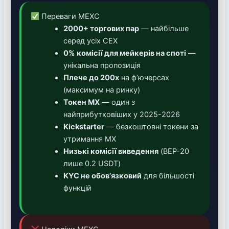
Переваги MEXC
2000+ торгових пар
— найбільше
серед усіх CEX
0% комісії для мейкерів на споті
—
унікальна пропозиція
Плече до 200x
на ф’ючерсах
(максимум на ринку)
Токен MX
— один з
найприбутковіших у 2025-2026
Kickstarter
— безкоштовні токени за
утримання MX
Низькі комісії виведення
(BEP-20
лише 0.2 USDT)
KYC не обов’язковий
для більшості
функцій