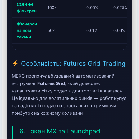
COIN-M
100x
0.00%
0.025%
ф’ючерси
Ф’ючерси
на нові
50x
0.01%
0.06%
токени
Особливість: Futures Grid Trading
MEXC пропонує вбудований автоматизований
інструмент
Futures Grid
, який дозволяє
налаштувати сітку ордерів для торгівлі в діапазоні.
Це ідеально для волатильних ринків — робот купує
на падіннях і продає на зростаннях, отримуючи
прибуток на кожному коливанні.
6. Токен MX та Launchpad: