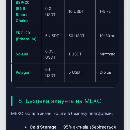
BEP-20
(BNB
0.2
10 USDT
1-5 хв
Smart
USDT
На
Chain)
ERC-20
5 USDT
50 USDT
10-30 хв
(Ethereum)
0.05
Solana
1 USDT
Миттєво
USDT
0.1
Polygon
5 USDT
2-5 хв
USDT
8. Безпека акаунта на MEXC
MEXC вклала значні кошти в безпеку платформи:
Cold Storage
— 95% активів зберігається