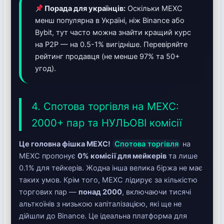
Порада для українців:
Оскільки MEXC
менш популярна в Україні, ніж Binance або
Bybit, тут часто можна знайти кращий курс
на P2P — на 0.5-1% вигідніше. Перевіряйте
рейтинг продавця (не менше 97% та 50+
угод).
4. Спотова торгівля на MEXC:
2000+ пар та НУЛЬОВІ комісії
Це головна фішка MEXC!
Спотова торгівля
на
MEXC пропонує
0% комісії для мейкерів
та лише
0.1% для тейкерів. Жодна інша велика біржа не має
таких умов. Крім того, MEXC лідирує за кількістю
торгових пар —
понад 2000
, включаючи тисячі
альткоїнів з низькою капіталізацією, які ще не
дійшли до Binance. Це ідеальна платформа для