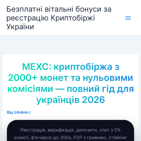
Перейти
Безплатні вітальні бонуси за
до
реєстрацію Криптобіржі
вмісту
України
MEXC: криптобіржа з
2000+ монет та нульовими
комісіями — повний гід для
українців 2026
Від
UAdmin
/
Реєстрація, верифікація, депозити, спот з 0%
комісії, ф’ючерси до 200x, P2P з гривнею, стейкінг