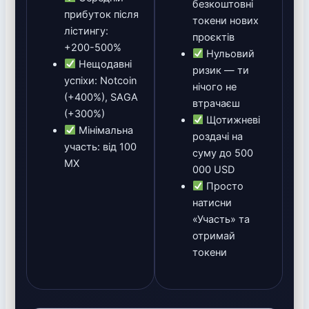
безкоштовні
прибуток після
токени нових
лістингу:
проєктів
+200-500%
Нульовий
Нещодавні
ризик — ти
успіхи: Notcoin
нічого не
(+400%), SAGA
втрачаєш
(+300%)
Щотижневі
Мінімальна
роздачі на
участь: від 100
суму до 500
MX
000 USD
Просто
натисни
«Участь» та
отримай
токени