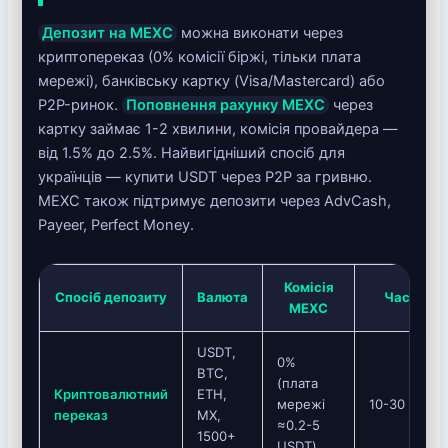
Депозит на MEXC
можна виконати через
криптопереказ (0% комісії біржі, тільки плата
мережі), банківську картку (Visa/Mastercard) або
P2P-ринок.
Поповнення рахунку MEXC
через
картку займає 1-2 хвилини, комісія провайдера —
від 1.5% до 2.5%. Найвигідніший спосіб для
українців — купити USDT через P2P за гривню.
MEXC також підтримує депозити через AdvCash,
Payeer, Perfect Money.
Комісія
Спосіб депозиту
Валюта
Час
MEXC
USDT,
0%
BTC,
(плата
Криптовалютний
ETH,
мережі
10-30 хв
переказ
MX,
≈0.2-5
1500+
USDT)