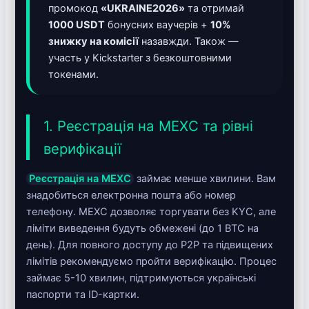
промокод
«UKRAINE2026»
та отримай
1000 USDT
бонусних ваучерів +
10%
знижку на комісії
назавжди. Також —
участь у Kickstarter з безкоштовними
токенами.
1. Реєстрація на MEXC та рівні
верифікації
Реєстрація на MEXC
займає менше хвилини. Вам
знадобиться електронна пошта або номер
телефону. MEXC дозволяє торгувати без KYC, але
ліміти виведення будуть обмежені (до 1 BTC на
день). Для повного доступу до P2P та підвищених
лімітів рекомендуємо пройти верифікацію. Процес
займає 5-10 хвилин, підтримуються українські
паспорти та ID-картки.