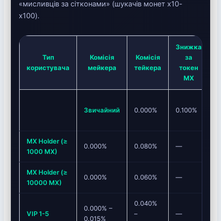
«мисливців за сітконами» (шукачів монет x10-
x100).
Знижка
Тип
Комісія
Комісія
за
К
користувача
мейкера
тейкера
токен
MX
2
Звичайний
0.000%
0.100%
0
т
MX Holder (≥
0.000%
0.080%
—
2
1000 MX)
MX Holder (≥
0.000%
0.060%
—
2
10000 MX)
0.040%
0.000% –
VIP 1-5
–
—
2
0.015%