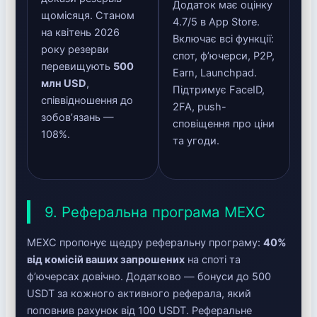
Додаток має оцінку
щомісяця. Станом
4.7/5 в App Store.
на квітень 2026
Включає всі функції:
року резерви
спот, ф’ючерси, P2P,
перевищують
500
Earn, Launchpad.
млн USD
,
Підтримує FaceID,
співвідношення до
2FA, push-
зобов’язань —
сповіщення про ціни
108%.
та угоди.
9. Реферальна програма MEXC
MEXC пропонує щедру реферальну програму:
40%
від комісій ваших запрошених
на споті та
ф’ючерсах довічно. Додатково — бонуси до 500
USDT за кожного активного реферала, який
поповнив рахунок від 100 USDT. Реферальне