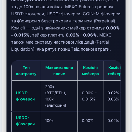
та до 100x на альткоїнах. MEXC Futures пропонує
USDT-ф’ючерси, USDC-ф’ючерси, COIN-M ф’ючерси
та ф’ючерси з безстроковим терміном (Perpetual).
Комісії — одні з найнижчих: мейкер отримує
0.00%
– 0.015%
, тейкер платить
0.02% – 0.06%
. MEXC
також має систему часткової ліквідації (Partial
Liquidation), яка рятує позиції від повної втрати.
Тип
Максимальне
Комісія
Комісія
контракту
плече
мейкера
тейкера
200x
USDT-
(BTC/ETH),
0.00% –
0.02% –
ф’ючерси
100x
0.015%
0.06%
(альткоїни)
USDC-
100x
0.00%
0.02%
ф’ючерси