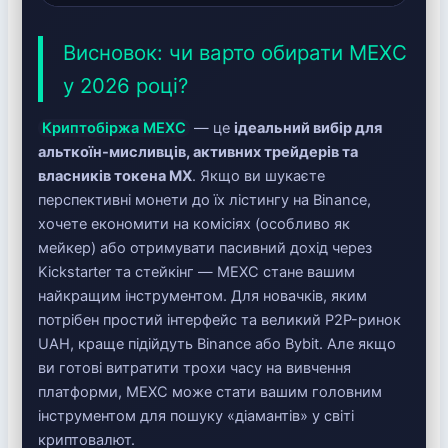
Висновок: чи варто обирати MEXC
у 2026 році?
Криптобіржа MEXC
— це
ідеальний вибір для
альткоїн-мисливців, активних трейдерів та
власників токена MX
. Якщо ви шукаєте
перспективні монети до їх лістингу на Binance,
хочете економити на комісіях (особливо як
мейкер) або отримувати пасивний дохід через
Kickstarter та стейкінг — MEXC стане вашим
найкращим інструментом. Для новачків, яким
потрібен простий інтерфейс та великий P2P-ринок
UAH, краще підійдуть Binance або Bybit. Але якщо
ви готові витратити трохи часу на вивчення
платформи, MEXC може стати вашим головним
інструментом для пошуку «діамантів» у світі
криптовалют.