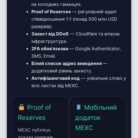
на холодних гаманцях.
Proof of Reserves
— регулярний аудит
співвідношення 1:1 (понад 500 млн USD
резервів).
Захист від DDoS
— Cloudflare та власна
інфраструктура.
2FA обов’язкова
— Google Authenticator,
SMS, Email.
Білий список адрес виведення
—
додатковий рівень захисту.
Антифішинговий код
— унікальне слово у
всіх листах від MEXC.
Proof of
Мобільний
Reserves
додаток
MEXC
MEXC публікує
докази резервів