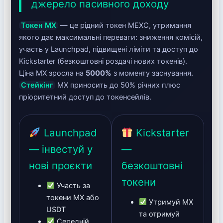
джерело пасивного доходу
Токен MX
— це рідний токен MEXC, утримання
якого дає максимальні переваги: зниження комісій,
участь у Launchpad, підвищені ліміти та доступ до
Kickstarter (безкоштовні роздачі нових токенів).
Ціна MX зросла на
5000%
з моменту заснування.
Стейкінг
MX приносить до 50% річних плюс
пріоритетний доступ до токенсейлів.
Launchpad
Kickstarter
— інвестуй у
—
нові проєкти
безкоштовні
токени
Участь за
токени MX або
Утримуй MX
USDT
та отримуй
Середній