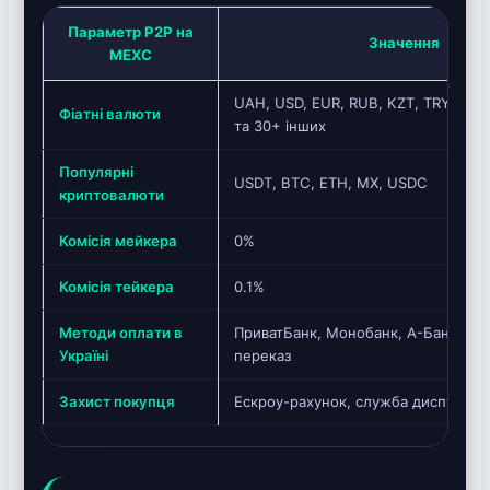
Параметр P2P на
Значення
MEXC
UAH, USD, EUR, RUB, KZT, TRY, UZS,
Фіатні валюти
та 30+ інших
Популярні
USDT, BTC, ETH, MX, USDC
криптовалюти
Комісія мейкера
0%
Комісія тейкера
0.1%
Методи оплати в
ПриватБанк, Монобанк, А-Банк, ПУ
Україні
переказ
Захист покупця
Ескроу-рахунок, служба диспутів 2