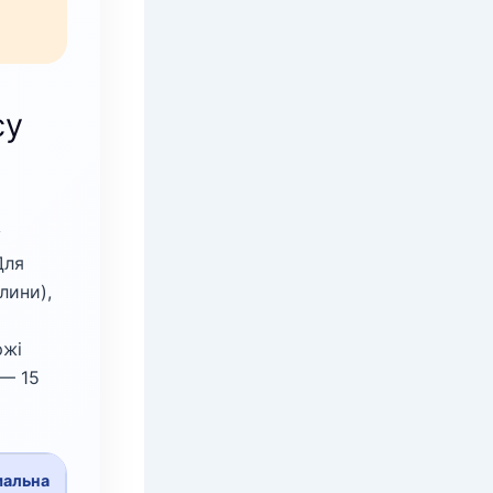
су
у
Для
лини),
ржі
 — 15
мальна