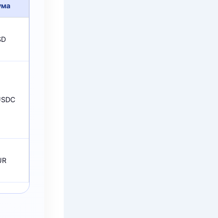
ума
SD
USDC
UR