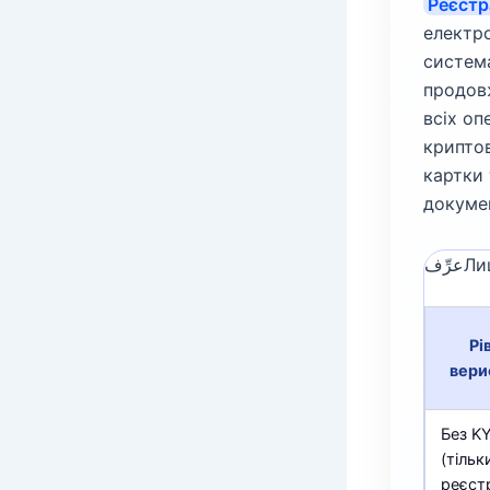
Реєстр
електро
система
продовж
всіх оп
криптов
картки 
докумен
ِّف
Рі
вери
Без K
(тільк
реєст