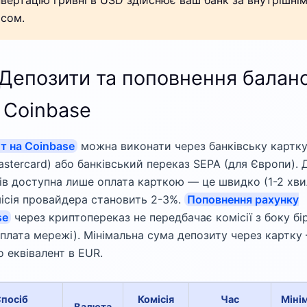
сом.
 Депозити та поповнення балан
 Coinbase
т на Coinbase
можна виконати через банківську картк
astercard) або банківський переказ SEPA (для Європи). 
ів доступна лише оплата карткою — це швидко (1-2 хви
ісія провайдера становить 2-3%.
Поповнення рахунку
se
через криптопереказ не передбачає комісії з боку бі
 плата мережі). Мінімальна сума депозиту через картку
 еквівалент в EUR.
посіб
Комісія
Час
Міні
Валюта