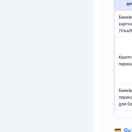
де
Банкі
картк
(Visa/
Крипт
перек
Банкі
перек
для Є
Як