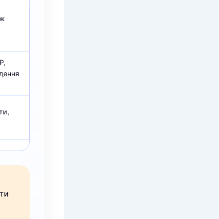
аж
P,
едення
ти,
ати
м