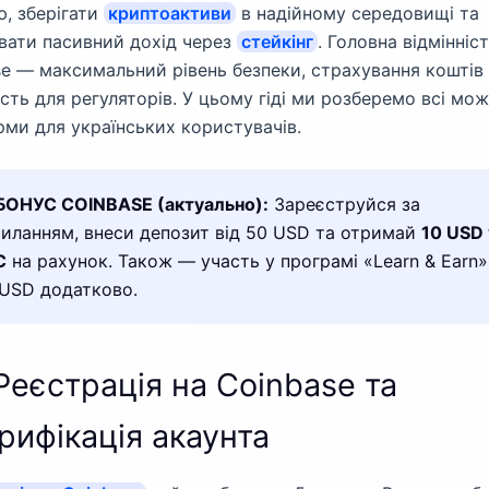
, зберігати
криптоактиви
в надійному середовищі та
вати пасивний дохід через
стейкінг
. Головна відмінніс
e — максимальний рівень безпеки, страхування коштів
сть для регуляторів. У цьому гіді ми розберемо всі мо
ми для українських користувачів.
БОНУС COINBASE (актуально):
Зареєструйся за
иланням, внеси депозит від 50 USD та отримай
10 USD 
C
на рахунок. Також — участь у програмі «Learn & Earn»
USD додатково.
 Реєстрація на Coinbase та
рифікація акаунта