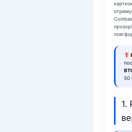
карткою
отриму
Coinbas
прозорі
платфор
пос
BT
50 
1.
ве