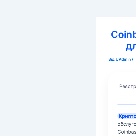
Coin
дл
Від
UAdmin
/
Реєстр
Крипто
обслуго
Coinba