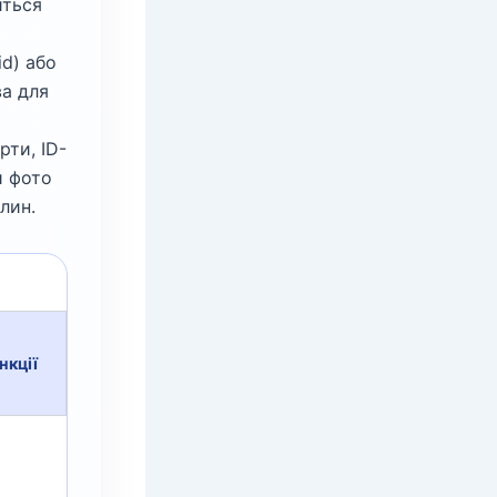
иться
d) або
ва для
рти, ID-
и фото
лин.
нкції