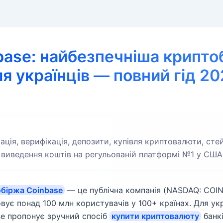
base: найбезпечніша крипто
я українців — повний гід 2
ація, верифікація, депозити, купівля криптовалюти, стей
виведення коштів на регульованій платформі №1 у США
біржа Coinbase
— це публічна компанія (NASDAQ: COIN
вує понад 100 млн користувачів у 100+ країнах. Для укр
se пропонує зручний спосіб
купити криптовалюту
банк