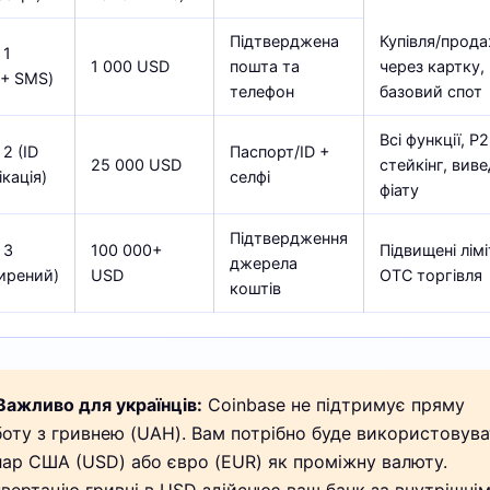
Підтверджена
Купівля/прод
 1
1 000 USD
пошта та
через картку,
 + SMS)
телефон
базовий спот
Всі функції, P2
 2 (ID
Паспорт/ID +
25 000 USD
стейкінг, вив
кація)
селфі
фіату
Підтвердження
 3
100 000+
Підвищені лімі
джерела
ирений)
USD
OTC торгівля
коштів
ажливо для українців:
Coinbase не підтримує пряму
оту з гривнею (UAH). Вам потрібно буде використовув
ар США (USD) або євро (EUR) як проміжну валюту.
вертацію гривні в USD здійснює ваш банк за внутрішні