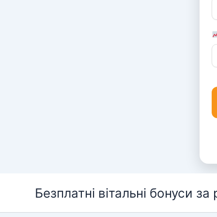
Перейти
Безплатні вітальні бонуси за
до
вмісту