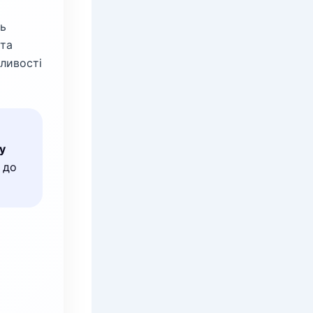
ть
 та
жливості
у
 до