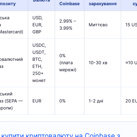
позиту
Coinbase
зарахування
с
вська
USD,
2.99% –
а
EUR,
Миттєво
15 U
3.99%
Mastercard)
GBP
USDC,
USDT,
0%
овалютний
BTC,
(плата
10-30 хв
≈10 
аз
ETH,
мережі)
250+
монет
вський
аз (SEPA —
EUR
0%
1-2 дні
20 E
вропи)
 купити криптовалюту на Coinbase з