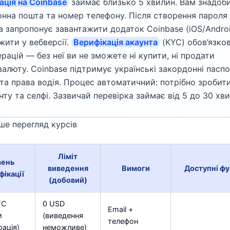
ація на Coinbase
займає близько 5 хвилин. Вам знадоб
нна пошта та номер телефону. Після створення пароля
 запропонує завантажити додаток Coinbase (iOS/Androi
ити у вебверсії.
Верифікація акаунта
(KYC) обов’язко
ерацій — без неї ви не зможете ні купити, ні продати
алюту. Coinbase підтримує українські закордонні паспо
та права водія. Процес автоматичний: потрібно зробит
ту та селфі. Зазвичай перевірка займає від 5 до 30 хви
عرЛише перегляд курсів
Ліміт
вень
виведення
Вимоги
Доступні фу
фікації
(добовий)
YC
0 USD
Email +
и
(виведення
телефон
рація)
неможливе)