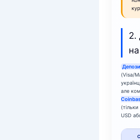
кур
2.
на
Депози
(Visa/M
українц
але ком
Coinba
(тільки
USD або
С