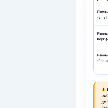
Рівень
(Email
Рівень
верифі
Рівень
(Розш
В
роб
дол
Кон