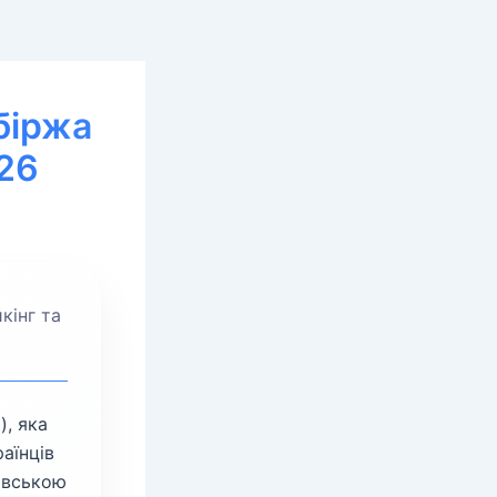
біржа
026
кінг та
), яка
аїнців
івською